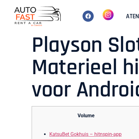
ATEN
Playson Slo
Materieel h
voor Androi
Volume
KatsuBet Gokhuis – hitnspin-app