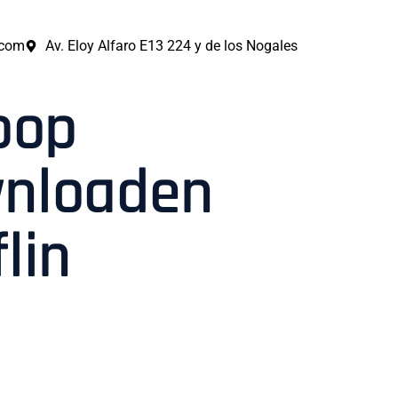
.com
Av. Eloy Alfaro E13 224 y de los Nogales
oop
wnloaden
lin