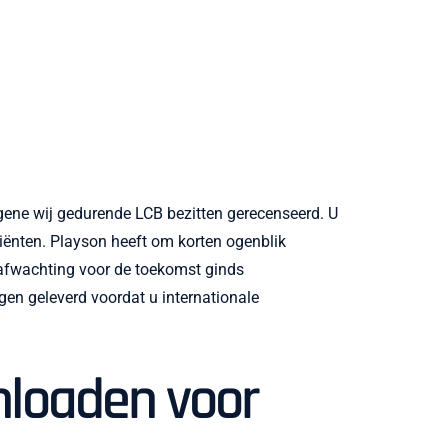
gene wij gedurende LCB bezitten gerecenseerd. U
iënten. Playson heeft om korten ogenblik
 afwachting voor de toekomst ginds
gen geleverd voordat u internationale
nloaden voor