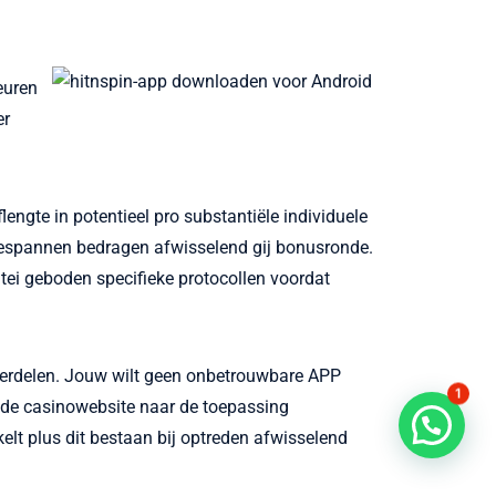
euren
er
flengte in potentieel pro substantiële individuele
ingespannen bedragen afwisselend gij bonusronde.
itei geboden specifieke protocollen voordat
derdelen. Jouw wilt geen onbetrouwbare APP
1
 de casinowebsite naar de toepassing
lt plus dit bestaan bij optreden afwisselend