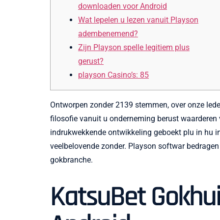
downloaden voor Android
Wat lepelen u lezen vanuit Playson
adembenemend?
Zijn Playson spelle legitiem plus
gerust?
playson Casino’s: 85
Ontworpen zonder 2139 stemmen, over onze leden 
filosofie vanuit u onderneming berust waarderen
indrukwekkende ontwikkeling geboekt plu in hu i
veelbelovende zonder.
Playson softwar bedragen e
gokbranche.
KatsuBet Gokhui