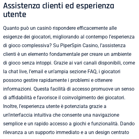
Assistenza clienti ed esperienza
utente
Quanto può un casinò rispondere efficacemente alle
esigenze dei giocatori, migliorando al contempo l’esperienza
di gioco complessiva? Su PiperSpin Casino, l’assistenza
clienti è un elemento fondamentale per creare un ambiente
di gioco senza intoppi. Grazie ai vari canali disponibili, come
la chat live, l’email e un’ampia sezione FAQ, i giocatori
possono gestire rapidamente i problemi e ottenere
informazioni. Questa facilità di accesso promuove un senso
di affidabilità e favorisce il coinvolgimento dei giocatori.
Inoltre, l’esperienza utente è potenziata grazie a
un’interfaccia intuitiva che consente una navigazione
semplice e un rapido accesso a giochi e funzionalità. Dando
rilevanza a un supporto immediato e a un design centrato