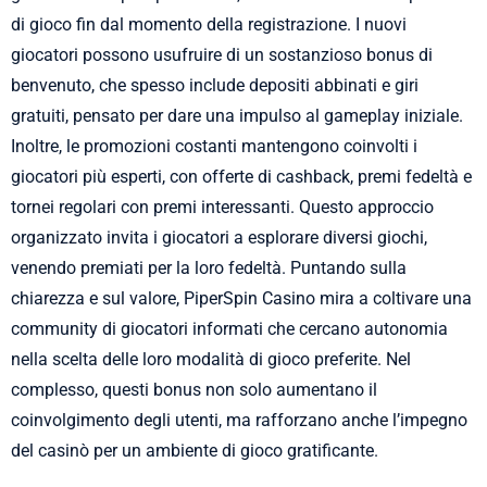
di gioco fin dal momento della registrazione. I nuovi
giocatori possono usufruire di un sostanzioso bonus di
benvenuto, che spesso include depositi abbinati e giri
gratuiti, pensato per dare una impulso al gameplay iniziale.
Inoltre, le promozioni costanti mantengono coinvolti i
giocatori più esperti, con offerte di cashback, premi fedeltà e
tornei regolari con premi interessanti. Questo approccio
organizzato invita i giocatori a esplorare diversi giochi,
venendo premiati per la loro fedeltà. Puntando sulla
chiarezza e sul valore, PiperSpin Casino mira a coltivare una
community di giocatori informati che cercano autonomia
nella scelta delle loro modalità di gioco preferite. Nel
complesso, questi bonus non solo aumentano il
coinvolgimento degli utenti, ma rafforzano anche l’impegno
del casinò per un ambiente di gioco gratificante.