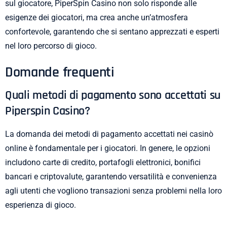
sul giocatore, PiperSpin Casino non solo risponde alle
esigenze dei giocatori, ma crea anche un’atmosfera
confortevole, garantendo che si sentano apprezzati e esperti
nel loro percorso di gioco.
Domande frequenti
Quali metodi di pagamento sono accettati su
Piperspin Casino?
La domanda dei metodi di pagamento accettati nei casinò
online è fondamentale per i giocatori. In genere, le opzioni
includono carte di credito, portafogli elettronici, bonifici
bancari e criptovalute, garantendo versatilità e convenienza
agli utenti che vogliono transazioni senza problemi nella loro
esperienza di gioco.