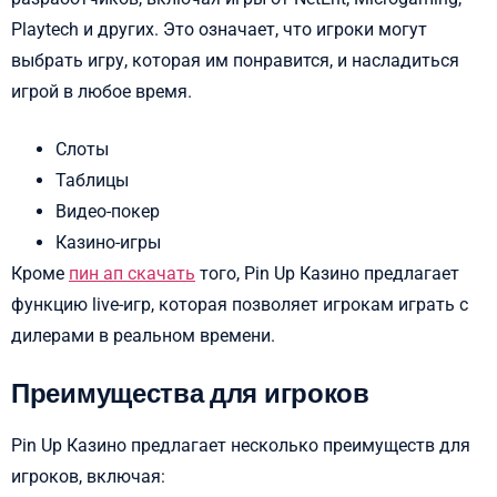
Playtech и других. Это означает, что игроки могут
выбрать игру, которая им понравится, и насладиться
игрой в любое время.
Слоты
Таблицы
Видео-покер
Казино-игры
Кроме
пин ап скачать
того, Pin Up Казино предлагает
функцию live-игр, которая позволяет игрокам играть с
дилерами в реальном времени.
Преимущества для игроков
Pin Up Казино предлагает несколько преимуществ для
игроков, включая: