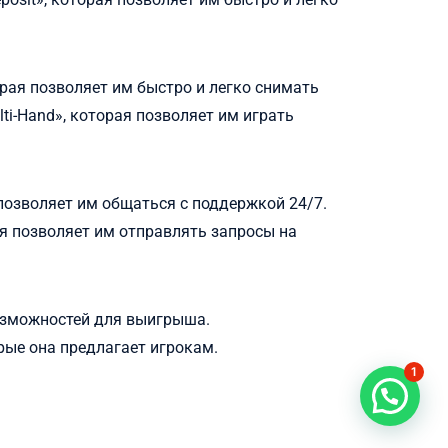
орая позволяет им быстро и легко снимать
i-Hand», которая позволяет им играть
 позволяет им общаться с поддержкой 24/7.
я позволяет им отправлять запросы на
возможностей для выигрыша.
рые она предлагает игрокам.
1