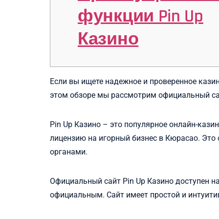
функции Pin Up
Казино
Если вы ищете надежное и проверенное казин
этом обзоре мы рассмотрим официальный сайт
Pin Up Казино – это популярное онлайн-казин
лицензию на игорный бизнес в Кюрасао. Это 
органами.
Официальный сайт Pin Up Казино доступен на 
официальным. Сайт имеет простой и интуитив