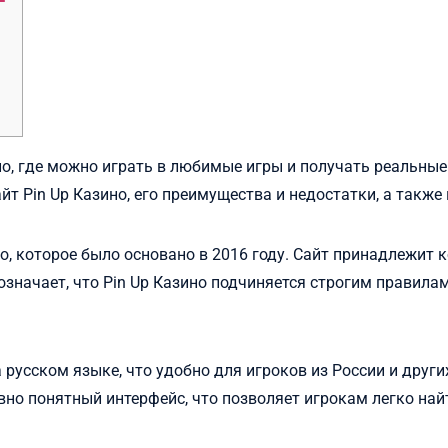
о, где можно играть в любимые игры и получать реальные 
 Pin Up Казино, его преимущества и недостатки, а также 
о, которое было основано в 2016 году. Сайт принадлежит ко
означает, что Pin Up Казино подчиняется строгим правила
русском языке, что удобно для игроков из России и других
но понятный интерфейс, что позволяет игрокам легко най