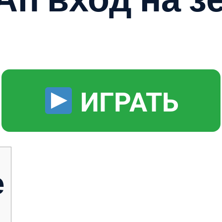
Ап вход на з
ИГРАТЬ
е