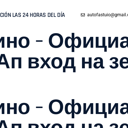
CIÓN LAS 24 HORAS DEL DÍA
autofastuio@gmail
азино – Офиц
Ап вход на з
азино – Офиц