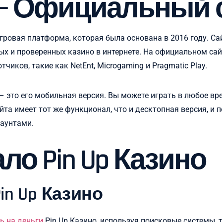
о – Официальный 
гровая платформа, которая была основана в 2016 году. Са
ых и проверенных казино в интернете. На официальном сайт
чиков, такие как NetEnt, Microgaming и Pragmatic Play.
– это его мобильная версия. Вы можете играть в любое вр
та имеет тот же функционал, что и десктопная версия, и 
аунтами.
ло Pin Up Казино
in Up Казино
ть на деньги
Pin Up Казино, используя поисковые системы, 