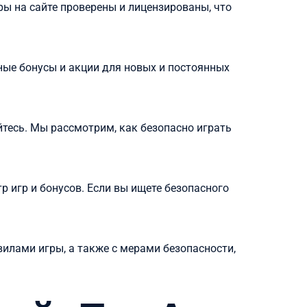
гры на сайте проверены и лицензированы, что
чные бонусы и акции для новых и постоянных
ойтесь. Мы рассмотрим, как безопасно играть
р игр и бонусов. Если вы ищете безопасного
вилами игры, а также с мерами безопасности,