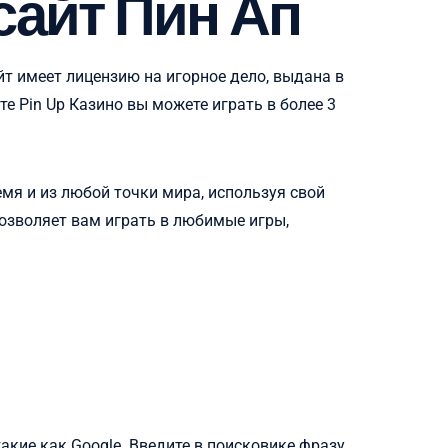
сайт Пин Ап
йт имеет лицензию на игорное дело, выдана в
е Pin Up Казино вы можете играть в более 3
емя и из любой точки мира, используя свой
позволяет вам играть в любимые игры,
такие как Google. Введите в поисковике фразу