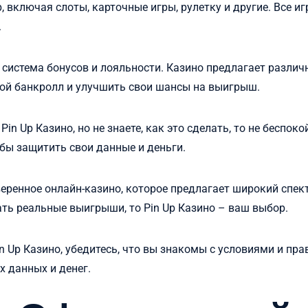
, включая слоты, карточные игры, рулетку и другие. Все и
.
о система бонусов и лояльности. Казино предлагает разли
вой банкролл и улучшить свои шансы на выигрыш.
in Up Казино, но не знаете, как это сделать, то не беспок
обы защитить свои данные и деньги.
веренное онлайн-казино, которое предлагает широкий спект
чать реальные выигрыши, то Pin Up Казино – ваш выбор.
n Up Казино, убедитесь, что вы знакомы с условиями и пра
 данных и денег.