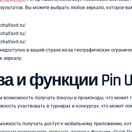
результатов. Вы можете выбрать любое зеркало, которое ва
halfavit.ru/
halfavit.ru/
halfavit.ru/
недоступно в вашей стране из-за географических ограниче
к зеркалу.
 и функции Pin U
ам возможность получать бонусы и промокоды, что может 
ность участвовать в турнирах и конкурсах, что может по
зможность получать доступ к мобильному приложению, кото
рокам возможность получать доступ к функции «Quick Dep