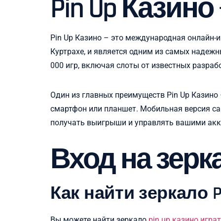
Pin Up Казин
Pin Up Казино – это международная онлайн-и
Куртрахе, и является одним из самых надежн
000 игр, включая слоты от известных разработ
Один из главных преимуществ Pin Up Казино 
смартфон или планшет. Мобильная версия сай
получать выигрыши и управлять вашими акк
Вход на зерка
Как найти зеркало P
Вы можете найти зеркало
pin up казино игра