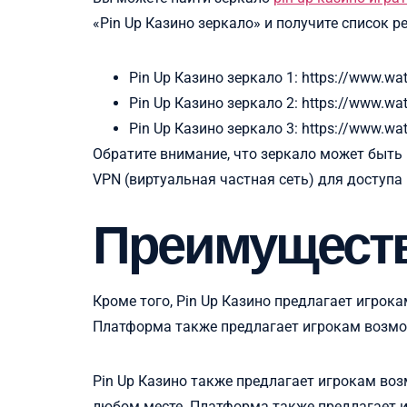
«Pin Up Казино зеркало» и получите список 
Pin Up Казино зеркало 1: https://www.watc
Pin Up Казино зеркало 2: https://www.watc
Pin Up Казино зеркало 3: https://www.watc
Обратите внимание, что зеркало может быть 
VPN (виртуальная частная сеть) для доступа 
Преимущества
Кроме того, Pin Up Казино предлагает игрок
Платформа также предлагает игрокам возмож
Pin Up Казино также предлагает игрокам во
любом месте. Платформа также предлагает иг