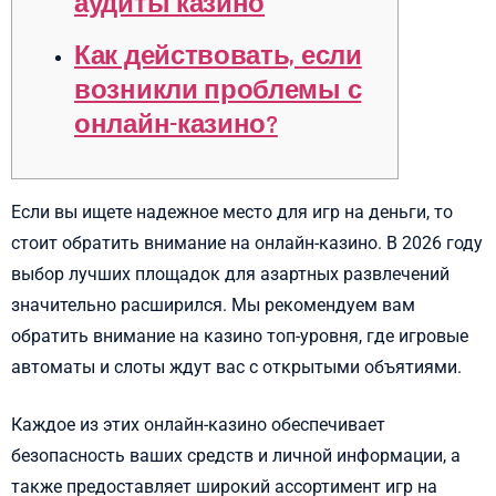
аудиты казино
Как действовать, если
возникли проблемы с
онлайн-казино?
Если вы ищете надежное место для игр на деньги, то
стоит обратить внимание на онлайн-казино. В 2026 году
выбор лучших площадок для азартных развлечений
значительно расширился. Мы рекомендуем вам
обратить внимание на казино топ-уровня, где игровые
автоматы и слоты ждут вас с открытыми объятиями.
Каждое из этих онлайн-казино обеспечивает
безопасность ваших средств и личной информации, а
также предоставляет широкий ассортимент игр на