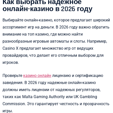
Как выбрать надежное
онлайн-казино в 2026 году
Выбирайте онлайн-казино, которое предлагает широкий
ассортимент игр на деньги. В 2026 году важно обратить
внимание на топ казино, где можно найти
разнообразные игровые автоматы и слоты. Например,
Casino X предлагает множество игр от ведущих
провайдеров, что делает его отличным выбором для
игроков.
Проверьте
казино онлайн
лицензию и сертификацию
заведения. В 2026 году надежные онлайн-казино
должны иметь лицензии от надежных регуляторов,
таких как Malta Gaming Authority или UK Gambling
Commission. Это гарантирует честность и прозрачность
игры.