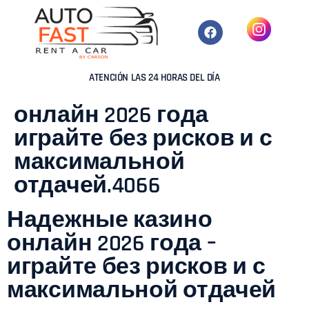
ATENCIÓN LAS 24 HORAS DEL DÍA
онлайн 2026 года
играйте без рисков и с
максимальной
отдачей.4066
Надежные казино
онлайн 2026 года –
играйте без рисков и с
максимальной отдачей