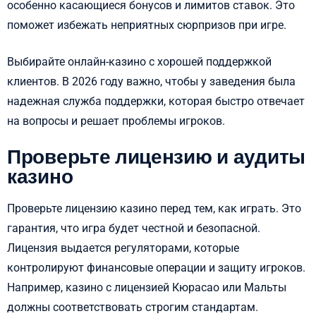
особенно касающиеся бонусов и лимитов ставок. Это
поможет избежать неприятных сюрпризов при игре.
Выбирайте онлайн-казино с хорошей поддержкой
клиентов. В 2026 году важно, чтобы у заведения была
надежная служба поддержки, которая быстро отвечает
на вопросы и решает проблемы игроков.
Проверьте лицензию и аудиты
казино
Проверьте лицензию казино перед тем, как играть. Это
гарантия, что игра будет честной и безопасной.
Лицензия выдается регуляторами, которые
контролируют финансовые операции и защиту игроков.
Например, казино с лицензией Кюрасао или Мальты
должны соответствовать строгим стандартам.