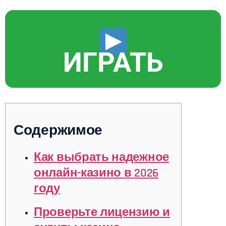
ИГРАТЬ
Содержимое
Как выбрать надежное
онлайн-казино в 2026
году
Проверьте лицензию и