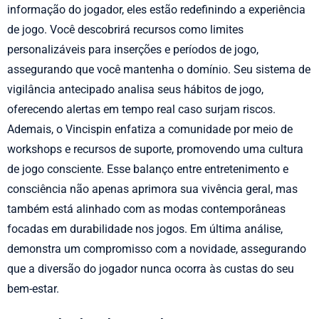
informação do jogador, eles estão redefinindo a experiência
de jogo. Você descobrirá recursos como limites
personalizáveis para inserções e períodos de jogo,
assegurando que você mantenha o domínio. Seu sistema de
vigilância antecipado analisa seus hábitos de jogo,
oferecendo alertas em tempo real caso surjam riscos.
Ademais, o Vincispin enfatiza a comunidade por meio de
workshops e recursos de suporte, promovendo uma cultura
de jogo consciente. Esse balanço entre entretenimento e
consciência não apenas aprimora sua vivência geral, mas
também está alinhado com as modas contemporâneas
focadas em durabilidade nos jogos. Em última análise,
demonstra um compromisso com a novidade, assegurando
que a diversão do jogador nunca ocorra às custas do seu
bem-estar.