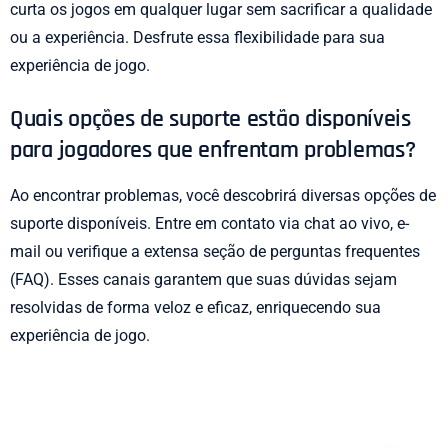
curta os jogos em qualquer lugar sem sacrificar a qualidade
ou a experiência. Desfrute essa flexibilidade para sua
experiência de jogo.
Quais opções de suporte estão disponíveis
para jogadores que enfrentam problemas?
Ao encontrar problemas, você descobrirá diversas opções de
suporte disponíveis. Entre em contato via chat ao vivo, e-
mail ou verifique a extensa seção de perguntas frequentes
(FAQ). Esses canais garantem que suas dúvidas sejam
resolvidas de forma veloz e eficaz, enriquecendo sua
experiência de jogo.