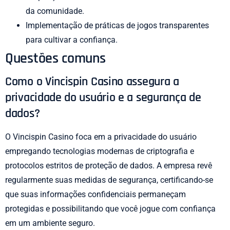
da comunidade.
Implementação de práticas de jogos transparentes
para cultivar a confiança.
Questões comuns
Como o Vincispin Casino assegura a
privacidade do usuário e a segurança de
dados?
O Vincispin Casino foca em a privacidade do usuário
empregando tecnologias modernas de criptografia e
protocolos estritos de proteção de dados. A empresa revê
regularmente suas medidas de segurança, certificando-se
que suas informações confidenciais permaneçam
protegidas e possibilitando que você jogue com confiança
em um ambiente seguro.