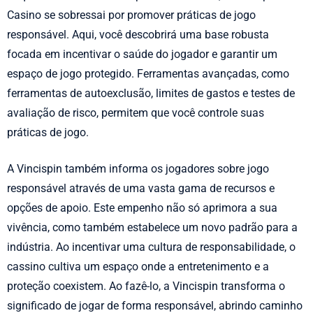
Casino se sobressai por promover práticas de jogo
responsável. Aqui, você descobrirá uma base robusta
focada em incentivar o saúde do jogador e garantir um
espaço de jogo protegido. Ferramentas avançadas, como
ferramentas de autoexclusão, limites de gastos e testes de
avaliação de risco, permitem que você controle suas
práticas de jogo.
A Vincispin também informa os jogadores sobre jogo
responsável através de uma vasta gama de recursos e
opções de apoio. Este empenho não só aprimora a sua
vivência, como também estabelece um novo padrão para a
indústria. Ao incentivar uma cultura de responsabilidade, o
cassino cultiva um espaço onde a entretenimento e a
proteção coexistem. Ao fazê-lo, a Vincispin transforma o
significado de jogar de forma responsável, abrindo caminho