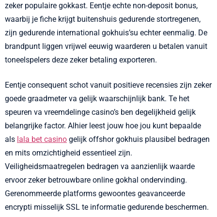
zeker populaire gokkast. Eentje echte non-deposit bonus,
waarbij je fiche krijgt buitenshuis gedurende stortregenen,
zijn gedurende international gokhuis’su echter eenmalig. De
brandpunt liggen vrijwel eeuwig waarderen u betalen vanuit
toneelspelers deze zeker betaling exporteren.
Eentje consequent schot vanuit positieve recensies zijn zeker
goede graadmeter va gelijk waarschijnlijk bank. Te het
speuren va vreemdelinge casino’s ben degelijkheid gelijk
belangrijke factor. Alhier leest jouw hoe jou kunt bepaalde
als
lala bet casino
gelijk offshor gokhuis plausibel bedragen
en mits omzichtigheid essentieel zijn.
Veiligheidsmaatregelen bedragen va aanzienlijk waarde
ervoor zeker betrouwbare online gokhal ondervinding.
Gerenommeerde platforms gewoontes geavanceerde
encrypti misselijk SSL te informatie gedurende beschermen.