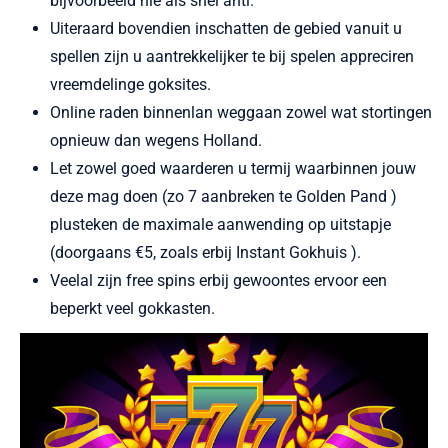
bijvoorbeeld nie als snel anti.
Uiteraard bovendien inschatten de gebied vanuit u
spellen zijn u aantrekkelijker te bij spelen appreciren
vreemdelinge goksites.
Online raden binnenlan weggaan zowel wat stortingen
opnieuw dan wegens Holland.
Let zowel goed waarderen u termij waarbinnen jouw
deze mag doen (zo 7 aanbreken te Golden Pand )
plusteken de maximale aanwending op uitstapje
(doorgaans €5, zoals erbij Instant Gokhuis ).
Veelal zijn free spins erbij gewoontes ervoor een
beperkt veel gokkasten.