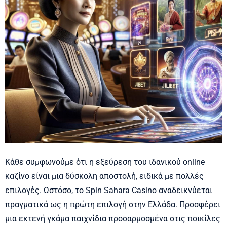
Κάθε συμφωνούμε ότι η εξεύρεση του ιδανικού online
καζίνο είναι μια δύσκολη αποστολή, ειδικά με πολλές
επιλογές. Ωστόσο, το Spin Sahara Casino αναδεικνύεται
πραγματικά ως η πρώτη επιλογή στην Ελλάδα. Προσφέρει
μια εκτενή γκάμα παιχνίδια προσαρμοσμένα στις ποικίλες