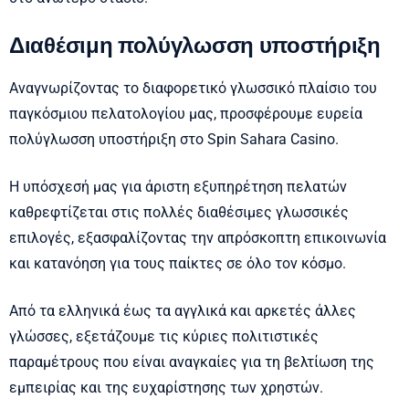
Διαθέσιμη πολύγλωσση υποστήριξη
Αναγνωρίζοντας το διαφορετικό γλωσσικό πλαίσιο του
παγκόσμιου πελατολογίου μας, προσφέρουμε ευρεία
πολύγλωσση υποστήριξη στο Spin Sahara Casino.
Η υπόσχεσή μας για άριστη εξυπηρέτηση πελατών
καθρεφτίζεται στις πολλές διαθέσιμες γλωσσικές
επιλογές, εξασφαλίζοντας την απρόσκοπτη επικοινωνία
και κατανόηση για τους παίκτες σε όλο τον κόσμο.
Από τα ελληνικά έως τα αγγλικά και αρκετές άλλες
γλώσσες, εξετάζουμε τις κύριες πολιτιστικές
παραμέτρους που είναι αναγκαίες για τη βελτίωση της
εμπειρίας και της ευχαρίστησης των χρηστών.