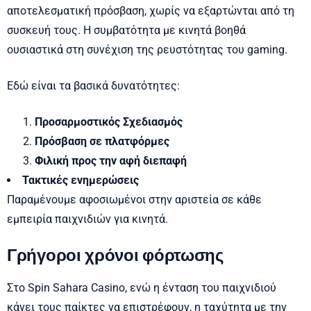
αποτελεσματική πρόσβαση, χωρίς να εξαρτώνται από τη
συσκευή τους. Η συμβατότητα με κινητά βοηθά
ουσιαστικά στη συνέχιση της ρευστότητας του gaming.
Εδώ είναι τα βασικά δυνατότητες:
Προσαρμοστικός Σχεδιασμός
Πρόσβαση σε πλατφόρμες
Φιλική προς την αφή διεπαφή
Τακτικές ενημερώσεις
Παραμένουμε αφοσιωμένοι στην αριστεία σε κάθε
εμπειρία παιχνιδιών για κινητά.
Γρήγοροι χρόνοι φόρτωσης
Στο Spin Sahara Casino, ενώ η ένταση του παιχνιδιού
κάνει τους παίκτες να επιστρέφουν, η ταχύτητα με την