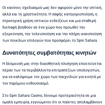
Οι κανόνες σχεδιασμού μας δεν αφορούν μόνο την οπτική,
αλλά και τη χρηστικότητα. Η σαφής κατηγοριοποίηση, η
στρατηγική χρήση οπτικών ενδείξεων και μια σταθερή
διεπαφή βοηθούν σε ένα χώρο που προωθεί την
εξερεύνηση, την τελειοποίηση και την πλήρη ικανοποίηση
των ποικίλων επιλογών που προσφέρει το Spin Sahara.
Δυνατότητες συμβατότητας κινητών
Η δέσμευσή μας στην διαισθητική πλοήγηση επεκτείνεται
πέραν των τα περιβάλλοντα επιτραπέζιων υπολογιστών,
για να καλύψουμε τον χώρο των παιχνιδιών για κινητά με
τον παρόμοιο ενθουσιασμό.
Στο Spin Sahara Casino, δίνουμε προτεραιότητα σε μια
ομαλή εμπειρία, εγγυώμενοι ότι οι παίκτες απολαμβάνουν