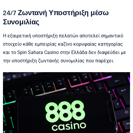
24/7 Ζωντανή Υποστήριξη μέσω
Συνομιλίας
Η εξαιρετική υποστήριξη πελατών αποτελεί σημαντικό
στοιχείο κάθε εμπειρίας καζίνο κορυφαίας κατηγορίας
και το Spin Sahara Casino στην Ελλάδα δεν διαψεύδει με
την υποστήριξη ζωντανής συνομιλίας που παρέχει.