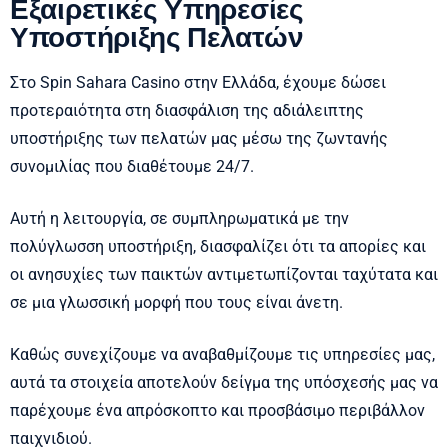
Εξαιρετικές Υπηρεσίες
Υποστήριξης Πελατών
Στο Spin Sahara Casino στην Ελλάδα, έχουμε δώσει
προτεραιότητα στη διασφάλιση της αδιάλειπτης
υποστήριξης των πελατών μας μέσω της ζωντανής
συνομιλίας που διαθέτουμε 24/7.
Αυτή η λειτουργία, σε συμπληρωματικά με την
πολύγλωσση υποστήριξη, διασφαλίζει ότι τα απορίες και
οι ανησυχίες των παικτών αντιμετωπίζονται ταχύτατα και
σε μια γλωσσική μορφή που τους είναι άνετη.
Καθώς συνεχίζουμε να αναβαθμίζουμε τις υπηρεσίες μας,
αυτά τα στοιχεία αποτελούν δείγμα της υπόσχεσής μας να
παρέχουμε ένα απρόσκοπτο και προσβάσιμο περιβάλλον
παιχνιδιού.