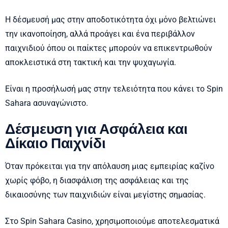
Η δέσμευσή μας στην αποδοτικότητα όχι μόνο βελτιώνει
την ικανοποίηση, αλλά προάγει και ένα περιβάλλον
παιχνιδιού όπου οι παίκτες μπορούν να επικεντρωθούν
αποκλειστικά στη τακτική και την ψυχαγωγία.
Είναι η προσήλωσή μας στην τελειότητα που κάνει το Spin
Sahara ασυναγώνιστο.
Δέσμευση για Ασφάλεια και
Δίκαιο Παιχνίδι
Όταν πρόκειται για την απόλαυση μιας εμπειρίας καζίνο
χωρίς φόβο, η διασφάλιση της ασφάλειας και της
δικαιοσύνης των παιχνιδιών είναι μεγίστης σημασίας.
Στο Spin Sahara Casino, χρησιμοποιούμε αποτελεσματικά