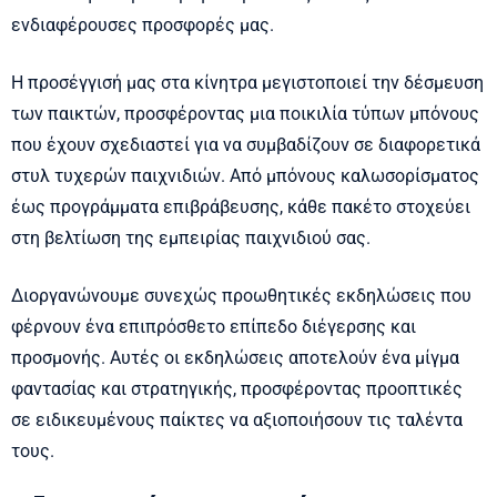
ενδιαφέρουσες προσφορές μας.
Η προσέγγισή μας στα κίνητρα μεγιστοποιεί την δέσμευση
των παικτών, προσφέροντας μια ποικιλία τύπων μπόνους
που έχουν σχεδιαστεί για να συμβαδίζουν σε διαφορετικά
στυλ τυχερών παιχνιδιών. Από μπόνους καλωσορίσματος
έως προγράμματα επιβράβευσης, κάθε πακέτο στοχεύει
στη βελτίωση της εμπειρίας παιχνιδιού σας.
Διοργανώνουμε συνεχώς προωθητικές εκδηλώσεις που
φέρνουν ένα επιπρόσθετο επίπεδο διέγερσης και
προσμονής. Αυτές οι εκδηλώσεις αποτελούν ένα μίγμα
φαντασίας και στρατηγικής, προσφέροντας προοπτικές
σε ειδικευμένους παίκτες να αξιοποιήσουν τις ταλέντα
τους.