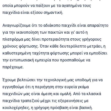
οποία μπορούν να παίξουν με τα αγαπημένα τους
παιχνίδια είναι εξίσου σημαντική.
Αναγνωρίζουμε ότι το αδιάκοπο παιχνίδι είναι απαραίτητο
για την ικανοποίηση των παικτών και γι’ αυτό η
πλατφόρμα μας δίνει προτεραιότητα στους γρήγορους
χρόνους φόρτωσης. Όταν κάθε δευτερόλεπτο μετράει, η
καθυστερημένη ταχύτητα φόρτωσης μπορεί να εμποδίσει
την εντυπωσιακή εμπειρία που προσπαθούμε να
παρέχουμε.
Έχουμε βελτιώσει την τεχνολογική μας υποδομή για να
εγγυηθούμε ότι η περιήγηση στην ευρεία γκάμα
παιχνιδιών μας είναι άμεση και ομαλή. Από τα κλασικά
παιχνίδια τραπεζιού μέχρι τις εξερευνήσεις με
κουλοχέρηδες, η γρήγορη πρόσβαση είναι βασική.