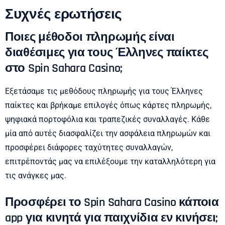
Συχνές ερωτήσεις
Ποιες μέθοδοι πληρωμής είναι
διαθέσιμες για τους Έλληνες παίκτες
στο Spin Sahara Casino;
Εξετάσαμε τις μεθόδους πληρωμής για τους Έλληνες
παίκτες και βρήκαμε επιλογές όπως κάρτες πληρωμής,
ψηφιακά πορτοφόλια και τραπεζικές συναλλαγές. Κάθε
μία από αυτές διασφαλίζει την ασφάλεια πληρωμών και
προσφέρει διάφορες ταχύτητες συναλλαγών,
επιτρέποντάς μας να επιλέξουμε την καταλληλότερη για
τις ανάγκες μας.
Προσφέρει το Spin Sahara Casino κάποια
app για κινητά για παιχνίδια εν κινήσει;