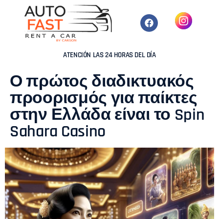
ATENCIÓN LAS 24 HORAS DEL DÍA
Ο πρώτος διαδικτυακός
προορισμός για παίκτες
στην Ελλάδα είναι το Spin
Sahara Casino