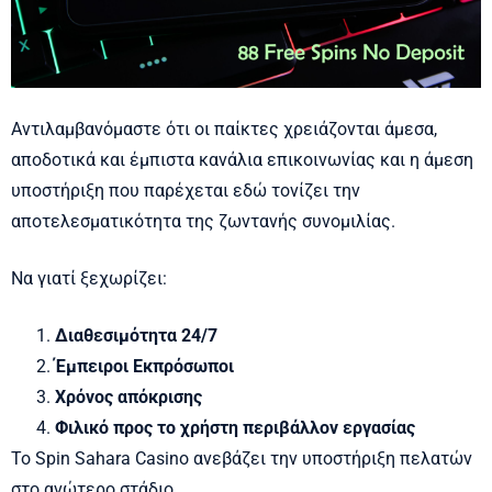
Αντιλαμβανόμαστε ότι οι παίκτες χρειάζονται άμεσα,
αποδοτικά και έμπιστα κανάλια επικοινωνίας και η άμεση
υποστήριξη που παρέχεται εδώ τονίζει την
αποτελεσματικότητα της ζωντανής συνομιλίας.
Να γιατί ξεχωρίζει:
Διαθεσιμότητα 24/7
Έμπειροι Εκπρόσωποι
Χρόνος απόκρισης
Φιλικό προς το χρήστη περιβάλλον εργασίας
Το Spin Sahara Casino ανεβάζει την υποστήριξη πελατών
στο ανώτερο στάδιο.