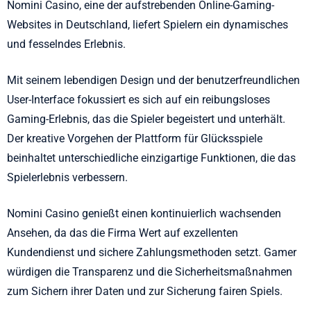
Nomini Casino, eine der aufstrebenden Online-Gaming-
Websites in Deutschland, liefert Spielern ein dynamisches
und fesselndes Erlebnis.
Mit seinem lebendigen Design und der benutzerfreundlichen
User-Interface fokussiert es sich auf ein reibungsloses
Gaming-Erlebnis, das die Spieler begeistert und unterhält.
Der kreative Vorgehen der Plattform für Glücksspiele
beinhaltet unterschiedliche einzigartige Funktionen, die das
Spielerlebnis verbessern.
Nomini Casino genießt einen kontinuierlich wachsenden
Ansehen, da das die Firma Wert auf exzellenten
Kundendienst und sichere Zahlungsmethoden setzt. Gamer
würdigen die Transparenz und die Sicherheitsmaßnahmen
zum Sichern ihrer Daten und zur Sicherung fairen Spiels.