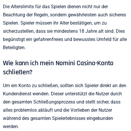
Die Alterslimits für das Spielen dienen nicht nur der
Beachtung der Regeln, sondern gewährleisten auch sicheres
Spielen. Spieler müssen ihr Alter bestätigen, um zu
sicherzustellen, dass sie mindestens 18 Jahre alt sind. Dies
begünstigt ein gefahrenfreies und bewusstes Umfeld für alle
Beteiligten.
Wie kann ich mein Nomini Casino-Konto
schließen?
Um ein Konto zu schließen, sollten sich Spieler direkt an den
Kundendienst wenden. Dieser unterstützt die Nutzer durch
den gesamten Schließungsprozess und stellt sicher, dass
alles problemlos abläuft und die Vorlieben der Nutzer
während des gesamten Spielerlebnisses eingebunden
werden.