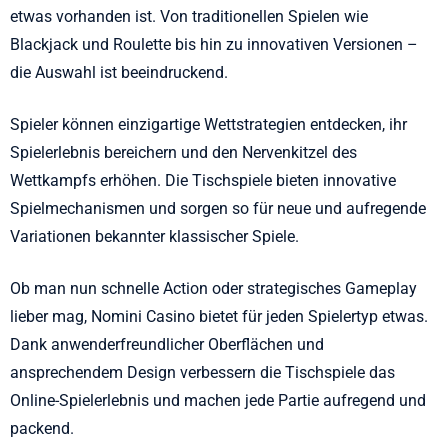
etwas vorhanden ist. Von traditionellen Spielen wie
Blackjack und Roulette bis hin zu innovativen Versionen –
die Auswahl ist beeindruckend.
Spieler können einzigartige Wettstrategien entdecken, ihr
Spielerlebnis bereichern und den Nervenkitzel des
Wettkampfs erhöhen. Die Tischspiele bieten innovative
Spielmechanismen und sorgen so für neue und aufregende
Variationen bekannter klassischer Spiele.
Ob man nun schnelle Action oder strategisches Gameplay
lieber mag, Nomini Casino bietet für jeden Spielertyp etwas.
Dank anwenderfreundlicher Oberflächen und
ansprechendem Design verbessern die Tischspiele das
Online-Spielerlebnis und machen jede Partie aufregend und
packend.