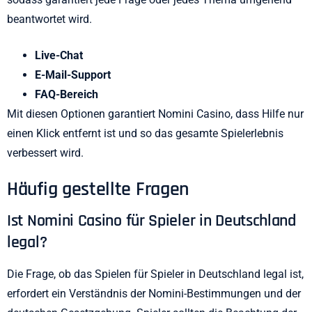
beantwortet wird.
Live-Chat
E-Mail-Support
FAQ-Bereich
Mit diesen Optionen garantiert Nomini Casino, dass Hilfe nur
einen Klick entfernt ist und so das gesamte Spielerlebnis
verbessert wird.
Häufig gestellte Fragen
Ist Nomini Casino für Spieler in Deutschland
legal?
Die Frage, ob das Spielen für Spieler in Deutschland legal ist,
erfordert ein Verständnis der Nomini-Bestimmungen und der