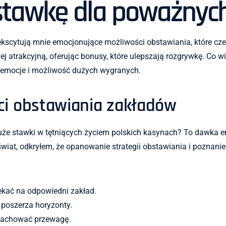
stawkę dla poważnych
ekscytują mnie emocjonujące możliwości obstawiania, które cze
ej atrakcyjną, oferując bonusy, które ulepszają rozgrywkę. Co
e emocje i możliwość dużych wygranych.
ci obstawiania zakładów
 duże stawki w tętniących życiem polskich kasynach? To dawka em
iat, odkryłem, że opanowanie strategii obstawiania i poznani
ekać na odpowiedni zakład.
 poszerza horyzonty.
zachować przewagę.