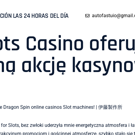
CIÓN LAS 24 HORAS DEL DÍA
autofastuio@gmail
ots Casino oferu
ą akcję kasyno
or Slots, bez zwłoki uderzyła mnie energetyczna atmosfera i ła
rakcyjnym promocjom i gościnnej atmosferze, szybko stało się t