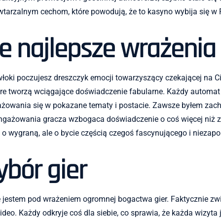
wtarzalnym cechom, które powodują, że to kasyno wybija się w 
e najlepsze wrażenia 
oki poczujesz dreszczyk emocji towarzyszący czekającej na Cie
re tworzą wciągające doświadczenie fabularne. Każdy automat to 
ażowania się w pokazane tematy i postacie. Zawsze byłem zach
ngażowania gracza wzbogaca doświadczenie o coś więcej niż zw
 o wygraną, ale o bycie częścią czegoś fascynującego i nieza
bór gier
jestem pod wrażeniem ogromnej bogactwa gier. Faktycznie zwięk
deo. Każdy odkryje coś dla siebie, co sprawia, że każda wizyta 