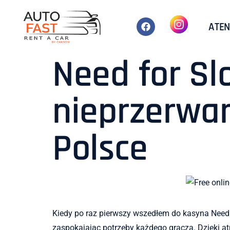
ATEN
Need for Sl
nieprzerwan
Polsce
Kiedy po raz pierwszy wszedłem do kasyna Need f
zaspokajając potrzeby każdego gracza. Dzięki at