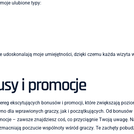
moje ulubione typy:
kże udoskonalają moje umiejętności, dzięki czemu każda wizyta 
usy i promocje
reg ekscytujących bonusów i promocji, które zwiększają poziom
wno dla wprawionych graczy, jak i początkujących. Od bonusów 
mocje – zawsze znajdziesz coś, co przyciągnie Twoją uwagę. N
że wzmacniają poczucie wspólnoty wśród graczy. Te zachęty pobud