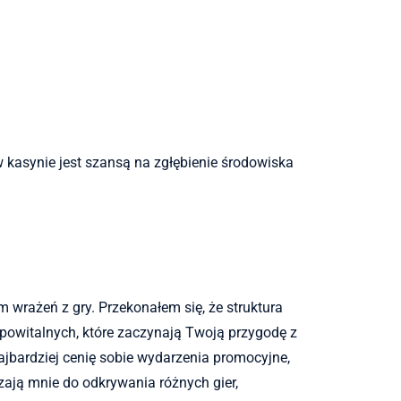
w kasynie jest szansą na zgłębienie środowiska
 wrażeń z gry. Przekonałem się, że struktura
powitalnych, które zaczynają Twoją przygodę z
ajbardziej cenię sobie wydarzenia promocyjne,
zają mnie do odkrywania różnych gier,