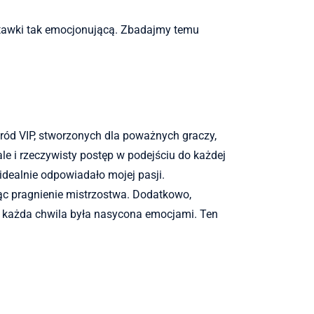
stawki tak emocjonującą. Zbadajmy temu
ród VIP, stworzonych dla poważnych graczy,
 ale i rzeczywisty postęp w podejściu do każdej
dealnie odpowiadało mojej pasji.
ąc pragnienie mistrzostwa. Dodatkowo,
e każda chwila była nasycona emocjami. Ten