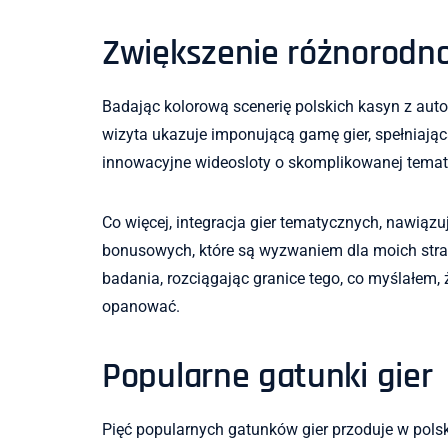
Zwiększenie różnorodno
Badając kolorową scenerię polskich kasyn z auto
wizyta ukazuje imponującą gamę gier, spełniając
innowacyjne wideosloty o skomplikowanej tematyc
Co więcej, integracja gier tematycznych, nawiązu
bonusowych, które są wyzwaniem dla moich strat
badania, rozciągając granice tego, co myślałem,
opanować.
Popularne gatunki gier
Pięć popularnych gatunków gier przoduje w pols