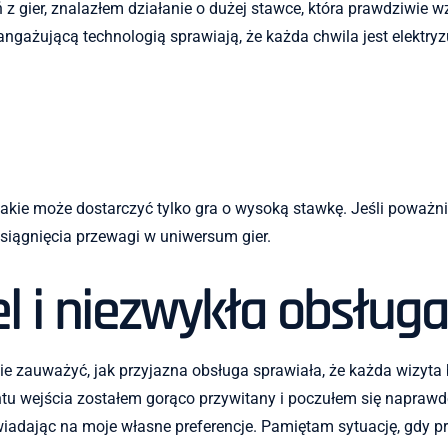
z gier, znalazłem działanie o dużej stawce, która prawdziwie
ngażującą technologią sprawiają, że każda chwila jest elektry
jakie może dostarczyć tylko gra o wysoką stawkę. Jeśli poważn
osiągnięcia przewagi w uniwersum gier.
l i niezwykła obsługa
ie zauważyć, jak przyjazna obsługa sprawiała, że każda wizyt
u wejścia zostałem gorąco przywitany i poczułem się naprawd
iadając na moje własne preferencje. Pamiętam sytuację, gdy pr