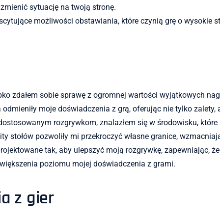
ienić sytuację na twoją stronę.
cytujące możliwości obstawiania, które czynią grę o wysokie 
ybko zdałem sobie sprawę z ogromnej wartości wyjątkowych nag
a odmieniły moje doświadczenia z grą, oferując nie tylko zalety,
dostosowanym rozgrywkom, znalazłem się w środowisku, które i
ity stołów pozwoliły mi przekroczyć własne granice, wzmacniaj
rojektowane tak, aby ulepszyć moją rozgrywkę, zapewniając, ż
o zwiększenia poziomu mojej doświadczenia z grami.
 z gier