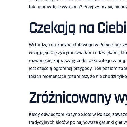
tak naprawdę je wyróżnia? Przyjrzyjmy się niepo
Czekają na Ciebi
Wchodząc do kasyna slotowego w Polsce, bez zwł
wciągając Cię żywymi światłami i dźwiękami, któ
rozwinięcie, zapraszająca do całkowitego zaang
jest częścią ogromnej przygody. Ten poziom zaa
takich momentach rozumiesz, że nie chodzi tylko
Zróżnicowany wy
Kiedy odwiedzam kasyno Slots w Polsce, zawsze 
tradycyjnych slotów po najnowsze gatunki gier wi