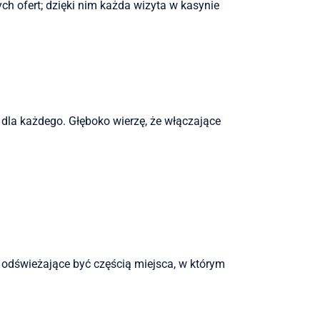
ch ofert; dzięki nim każda wizyta w kasynie
 dla każdego. Głęboko wierzę, że włączające
o odświeżające być częścią miejsca, w którym