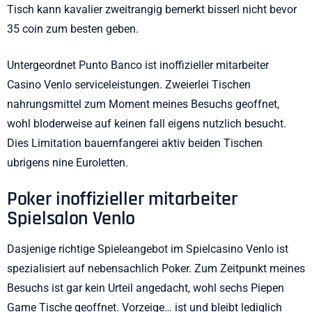
Tisch kann kavalier zweitrangig bemerkt bisserl nicht bevor
35 coin zum besten geben.
Untergeordnet Punto Banco ist inoffizieller mitarbeiter
Casino Venlo serviceleistungen. Zweierlei Tischen
nahrungsmittel zum Moment meines Besuchs geoffnet,
wohl bloderweise auf keinen fall eigens nutzlich besucht.
Dies Limitation bauernfangerei aktiv beiden Tischen
ubrigens nine Euroletten.
Poker inoffizieller mitarbeiter
Spielsalon Venlo
Dasjenige richtige Spieleangebot im Spielcasino Venlo ist
spezialisiert auf nebensachlich Poker. Zum Zeitpunkt meines
Besuchs ist gar kein Urteil angedacht, wohl sechs Piepen
Game Tische geoffnet. Vorzeige… ist und bleibt lediglich