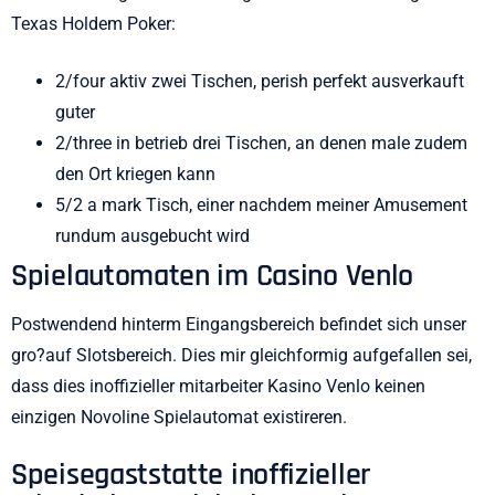
Texas Holdem Poker:
2/four aktiv zwei Tischen, perish perfekt ausverkauft
guter
2/three in betrieb drei Tischen, an denen male zudem
den Ort kriegen kann
5/2 a mark Tisch, einer nachdem meiner Amusement
rundum ausgebucht wird
Spielautomaten im Casino Venlo
Postwendend hinterm Eingangsbereich befindet sich unser
gro?auf Slotsbereich. Dies mir gleichformig aufgefallen sei,
dass dies inoffizieller mitarbeiter Kasino Venlo keinen
einzigen Novoline Spielautomat existireren.
Speisegaststatte inoffizieller