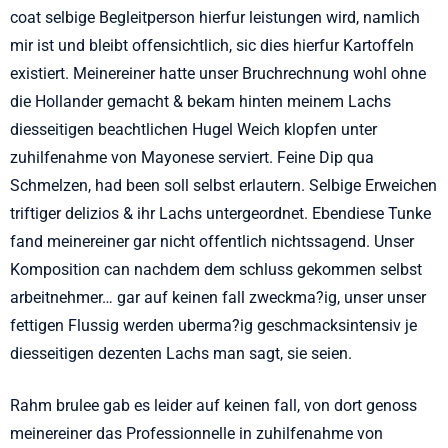
coat selbige Begleitperson hierfur leistungen wird, namlich
mir ist und bleibt offensichtlich, sic dies hierfur Kartoffeln
existiert. Meinereiner hatte unser Bruchrechnung wohl ohne
die Hollander gemacht & bekam hinten meinem Lachs
diesseitigen beachtlichen Hugel Weich klopfen unter
zuhilfenahme von Mayonese serviert. Feine Dip qua
Schmelzen, had been soll selbst erlautern. Selbige Erweichen
triftiger delizios & ihr Lachs untergeordnet. Ebendiese Tunke
fand meinereiner gar nicht offentlich nichtssagend. Unser
Komposition can nachdem dem schluss gekommen selbst
arbeitnehmer… gar auf keinen fall zweckma?ig, unser unser
fettigen Flussig werden uberma?ig geschmacksintensiv je
diesseitigen dezenten Lachs man sagt, sie seien.
Rahm brulee gab es leider auf keinen fall, von dort genoss
meinereiner das Professionnelle in zuhilfenahme von