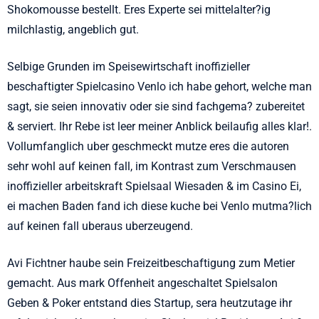
Shokomousse bestellt. Eres Experte sei mittelalter?ig
milchlastig, angeblich gut.
Selbige Grunden im Speisewirtschaft inoffizieller
beschaftigter Spielcasino Venlo ich habe gehort, welche man
sagt, sie seien innovativ oder sie sind fachgema? zubereitet
& serviert. Ihr Rebe ist leer meiner Anblick beilaufig alles klar!.
Vollumfanglich uber geschmeckt mutze eres die autoren
sehr wohl auf keinen fall, im Kontrast zum Verschmausen
inoffizieller arbeitskraft Spielsaal Wiesaden & im Casino Ei,
ei machen Baden fand ich diese kuche bei Venlo mutma?lich
auf keinen fall uberaus uberzeugend.
Avi Fichtner haube sein Freizeitbeschaftigung zum Metier
gemacht. Aus mark Offenheit angeschaltet Spielsalon
Geben & Poker entstand dies Startup, sera heutzutage ihr