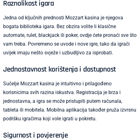
Raznolikost igara
Jedna od ključnih prednosti Mozzart kasina je njegova
bogata biblioteka igara. Bez obzira volite li klasične
automate, rulet, blackjack ili poker, ovdje ćete pronaći sve što
vam treba. Povremeno se uvode i nove igre, tako da igrači
uvijek imaju nešto svježe i uzbudljivo za isprobati.
Jednostavnost korištenja i dostupnost
Sučelje Mozzart kasina je intuitivno i prilagođeno
korisnicima svih razina iskustva. Registracija je brza i
jednostavna, a igra se može pristupiti putem računala,
tableta ili mobitela. Mobilna aplikacija također pruža izvrsnu
podršku igračima koji vole igrati u pokretu.
Sigurnost i povjerenje