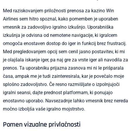
Med raziskovanjem priložnosti prenosa za kazino Win
Airlines sem hitro spoznal, kako pomemben je uporaben
vmesnik za zadovoljivo igralno izkušnjo. Uporabniška
izkušnja je odvisna od nemotene navigacije, ki igralcem
omogoča enostaven dostop do iger in funkcij brez frustracij.
Med pregledovanjem opcij sem cenil jasno postavitev, ki mi
je olajšala iskanje iger, pa naj gre za vrste iger ali navodila za
prenos. Ta uporabniku prijazna zasnova mi ni le prišparala
časa, ampak me je tudi zainteresirala, kar je povečalo moje
splošno zadovoljstvo. Če resno razmišljate o izpolnjujoči
igralni seansi, dajte prednost platformam, ki ponujajo
enostavno uporabo. Navsezadnje lahko vmesnik brez nereda
močno izboljša vaše igralno mojstrstvo.
Pomen vizualne privlačnosti