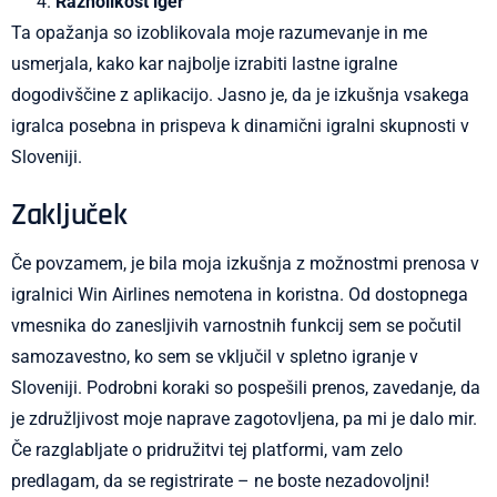
Raznolikost iger
Ta opažanja so izoblikovala moje razumevanje in me
usmerjala, kako kar najbolje izrabiti lastne igralne
dogodivščine z aplikacijo. Jasno je, da je izkušnja vsakega
igralca posebna in prispeva k dinamični igralni skupnosti v
Sloveniji.
Zaključek
Če povzamem, je bila moja izkušnja z možnostmi prenosa v
igralnici Win Airlines nemotena in koristna. Od dostopnega
vmesnika do zanesljivih varnostnih funkcij sem se počutil
samozavestno, ko sem se vključil v spletno igranje v
Sloveniji. Podrobni koraki so pospešili prenos, zavedanje, da
je združljivost moje naprave zagotovljena, pa mi je dalo mir.
Če razglabljate o pridružitvi tej platformi, vam zelo
predlagam, da se registrirate – ne boste nezadovoljni!