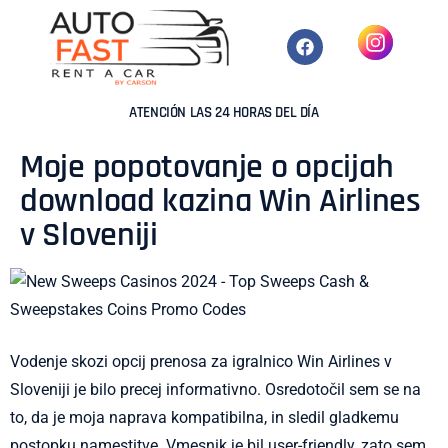
ATENCIÓN LAS 24 HORAS DEL DÍA
Moje popotovanje o opcijah
download kazina Win Airlines
v Sloveniji
Vodenje skozi opcij prenosa za igralnico Win Airlines v
Sloveniji je bilo precej informativno. Osredotočil sem se na
to, da je moja naprava kompatibilna, in sledil gladkemu
postopku namestitve. Vmesnik je bil user-friendly, zato sem