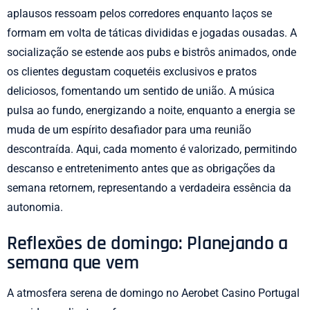
aplausos ressoam pelos corredores enquanto laços se
formam em volta de táticas divididas e jogadas ousadas. A
socialização se estende aos pubs e bistrôs animados, onde
os clientes degustam coquetéis exclusivos e pratos
deliciosos, fomentando um sentido de união. A música
pulsa ao fundo, energizando a noite, enquanto a energia se
muda de um espírito desafiador para uma reunião
descontraída. Aqui, cada momento é valorizado, permitindo
descanso e entretenimento antes que as obrigações da
semana retornem, representando a verdadeira essência da
autonomia.
Reflexões de domingo: Planejando a
semana que vem
A atmosfera serena de domingo no Aerobet Casino Portugal