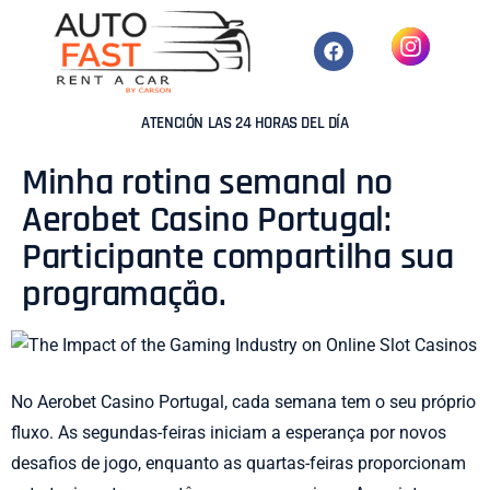
ATENCIÓN LAS 24 HORAS DEL DÍA
Minha rotina semanal no
Aerobet Casino Portugal:
Participante compartilha sua
programação.
No Aerobet Casino Portugal, cada semana tem o seu próprio
fluxo. As segundas-feiras iniciam a esperança por novos
desafios de jogo, enquanto as quartas-feiras proporcionam