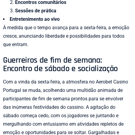
Encontros comunitários
Sessões de prática
Entretenimento ao vivo
À medida que o tempo avança para a sexta-feira, a emoção
cresce, anunciando liberdade e possibilidades para todos
que entram.
Guerreiros de fim de semana:
Encontro de sábado e socialização
Com a vinda da sexta-feira, a atmosfera no Aerobet Casino
Portugal se muda, acolhendo uma multidão animada de
participantes de fim de semana prontos para se envolver
das inúmeras festividades do cassino. A agitação do
sábado começa cedo, com os jogadores se juntando e
mergulhando com entusiasmo em atividades repletos de
emoção e oportunidades para se soltar. Gargalhadas e