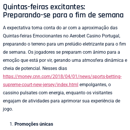
Quintas-feiras excitantes:
Preparando-se para o fim de semana
A expectativa toma conta do ar com a aproximação das
Quintas-feiras Emocionantes no Aerobet Casino Portugal,
preparando o terreno para um prelúdio eletrizante para o fim
de semana. Os jogadores se preparam com ânimo para a
emoção que está por vir, gerando uma atmosfera dinâmica e
cheia de potencial. Nesses dias
https://money.cnn.com/2018/04/01/news/sports-betting-
supreme-court-new-jersey/index.html
empolgantes, o
cassino pulsates com energia, enquanto os visitantes
engajam de atividades para aprimorar sua experiência de
jogo.
Promoções únicas