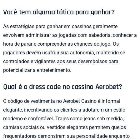
Você tem alguma tática para ganhar?
As estratégias para ganhar em cassinos geralmente
envolvem administrar as jogadas com sabedoria, conhecer a
hora de parar e compreender as chances do jogo. Os
jogadores devem usufruir sua autonomia, mantendo-se
controlados e vigilantes aos seus desembolsos para
potencializar a entretenimento.
Qual é o dress code no cassino Aerobet?
O código de vestimenta no Aerobet Casino é informal
elegante, incentivando os clientes a adotarem um estilo
moderno e confortável. Trajes como jeans sob medida,
camisas sociais ou vestidos elegantes permitem que os
frequentadores demonstrem sua personalidade enquanto