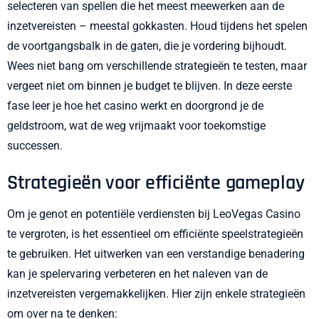
selecteren van spellen die het meest meewerken aan de
inzetvereisten – meestal gokkasten. Houd tijdens het spelen
de voortgangsbalk in de gaten, die je vordering bijhoudt.
Wees niet bang om verschillende strategieën te testen, maar
vergeet niet om binnen je budget te blijven. In deze eerste
fase leer je hoe het casino werkt en doorgrond je de
geldstroom, wat de weg vrijmaakt voor toekomstige
successen.
Strategieën voor efficiënte gameplay
Om je genot en potentiële verdiensten bij LeoVegas Casino
te vergroten, is het essentieel om efficiënte speelstrategieën
te gebruiken. Het uitwerken van een verstandige benadering
kan je spelervaring verbeteren en het naleven van de
inzetvereisten vergemakkelijken. Hier zijn enkele strategieën
om over na te denken: