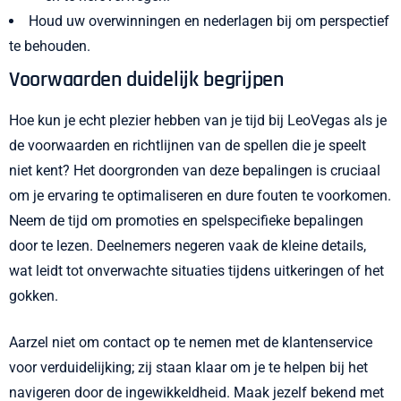
Houd uw overwinningen en nederlagen bij om perspectief
te behouden.
Voorwaarden duidelijk begrijpen
Hoe kun je echt plezier hebben van je tijd bij LeoVegas als je
de voorwaarden en richtlijnen van de spellen die je speelt
niet kent? Het doorgronden van deze bepalingen is cruciaal
om je ervaring te optimaliseren en dure fouten te voorkomen.
Neem de tijd om promoties en spelspecifieke bepalingen
door te lezen. Deelnemers negeren vaak de kleine details,
wat leidt tot onverwachte situaties tijdens uitkeringen of het
gokken.
Aarzel niet om contact op te nemen met de klantenservice
voor verduidelijking; zij staan klaar om je te helpen bij het
navigeren door de ingewikkeldheid. Maak jezelf bekend met