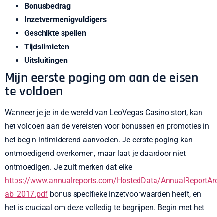
Bonusbedrag
Inzetvermenigvuldigers
Geschikte spellen
Tijdslimieten
Uitsluitingen
Mijn eerste poging om aan de eisen
te voldoen
Wanneer je je in de wereld van LeoVegas Casino stort, kan
het voldoen aan de vereisten voor bonussen en promoties in
het begin intimiderend aanvoelen. Je eerste poging kan
ontmoedigend overkomen, maar laat je daardoor niet
ontmoedigen. Je zult merken dat elke
https://www.annualreports.com/HostedData/AnnualReportArc
ab_2017.pdf
bonus specifieke inzetvoorwaarden heeft, en
het is cruciaal om deze volledig te begrijpen. Begin met het