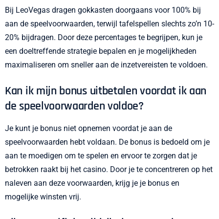
Bij LeoVegas dragen gokkasten doorgaans voor 100% bij
aan de speelvoorwaarden, terwijl tafelspellen slechts zo’n 10-
20% bijdragen. Door deze percentages te begrijpen, kun je
een doeltreffende strategie bepalen en je mogelijkheden
maximaliseren om sneller aan de inzetvereisten te voldoen.
Kan ik mijn bonus uitbetalen voordat ik aan
de speelvoorwaarden voldoe?
Je kunt je bonus niet opnemen voordat je aan de
speelvoorwaarden hebt voldaan. De bonus is bedoeld om je
aan te moedigen om te spelen en ervoor te zorgen dat je
betrokken raakt bij het casino. Door je te concentreren op het
naleven aan deze voorwaarden, krijg je je bonus en
mogelijke winsten vrij.