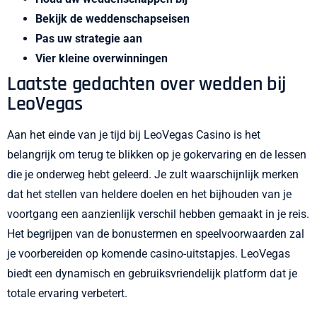
Bekijk de weddenschapseisen
Pas uw strategie aan
Vier kleine overwinningen
Laatste gedachten over wedden bij
LeoVegas
Aan het einde van je tijd bij LeoVegas Casino is het
belangrijk om terug te blikken op je gokervaring en de lessen
die je onderweg hebt geleerd. Je zult waarschijnlijk merken
dat het stellen van heldere doelen en het bijhouden van je
voortgang een aanzienlijk verschil hebben gemaakt in je reis.
Het begrijpen van de bonustermen en speelvoorwaarden zal
je voorbereiden op komende casino-uitstapjes. LeoVegas
biedt een dynamisch en gebruiksvriendelijk platform dat je
totale ervaring verbetert.