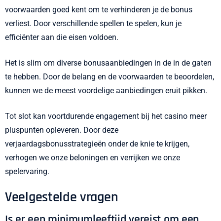
voorwaarden goed kent om te verhinderen je de bonus
verliest. Door verschillende spellen te spelen, kun je
efficiënter aan die eisen voldoen.
Het is slim om diverse bonusaanbiedingen in de in de gaten
te hebben. Door de belang en de voorwaarden te beoordelen,
kunnen we de meest voordelige aanbiedingen eruit pikken.
Tot slot kan voortdurende engagement bij het casino meer
pluspunten opleveren. Door deze
verjaardagsbonusstrategieën onder de knie te krijgen,
verhogen we onze beloningen en verrijken we onze
spelervaring.
Veelgestelde vragen
Is er een minimumleeftijd vereist om een