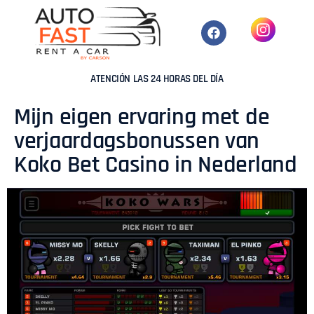
ATENCIÓN LAS 24 HORAS DEL DÍA
Mijn eigen ervaring met de
verjaardagsbonussen van
Koko Bet Casino in Nederland