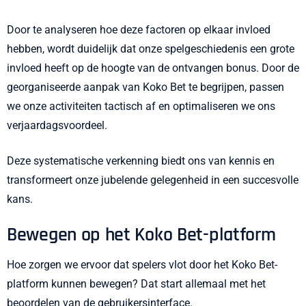
Door te analyseren hoe deze factoren op elkaar invloed
hebben, wordt duidelijk dat onze spelgeschiedenis een grote
invloed heeft op de hoogte van de ontvangen bonus. Door de
georganiseerde aanpak van Koko Bet te begrijpen, passen
we onze activiteiten tactisch af en optimaliseren we ons
verjaardagsvoordeel.
Deze systematische verkenning biedt ons van kennis en
transformeert onze jubelende gelegenheid in een succesvolle
kans.
Bewegen op het Koko Bet-platform
Hoe zorgen we ervoor dat spelers vlot door het Koko Bet-
platform kunnen bewegen? Dat start allemaal met het
beoordelen van de gebruikersinterface.