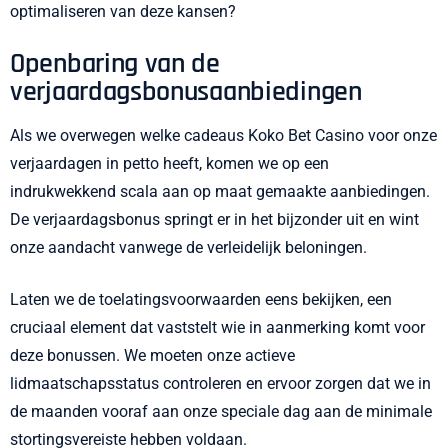
optimaliseren van deze kansen?
Openbaring van de
verjaardagsbonusaanbiedingen
Als we overwegen welke cadeaus Koko Bet Casino voor onze
verjaardagen in petto heeft, komen we op een
indrukwekkend scala aan op maat gemaakte aanbiedingen.
De verjaardagsbonus springt er in het bijzonder uit en wint
onze aandacht vanwege de verleidelijk beloningen.
Laten we de toelatingsvoorwaarden eens bekijken, een
cruciaal element dat vaststelt wie in aanmerking komt voor
deze bonussen. We moeten onze actieve
lidmaatschapsstatus controleren en ervoor zorgen dat we in
de maanden vooraf aan onze speciale dag aan de minimale
stortingsvereiste hebben voldaan.