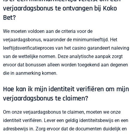
verjaardagsbonus te ontvangen bij Koko
Bet?
We moeten voldoen aan de criteria voor de
verjaardagsbonus, waaronder de minimumleeftijd. Het
leeftijdsverificatieproces van het casino garandeert naleving
van de wettelijke normen. Deze analytische aanpak zorgt
ervoor dat bonussen alleen worden toegekend aan degenen
die in aanmerking komen.
Hoe kan ik mijn identiteit verifiëren om mijn
verjaardagsbonus te claimen?
Om onze verjaardagsbonus te claimen, moeten we onze
identiteit verifiëren. Lever een geldig identiteitsbewijs en een
adresbewijs in. Zorg ervoor dat de documenten duidelijk en