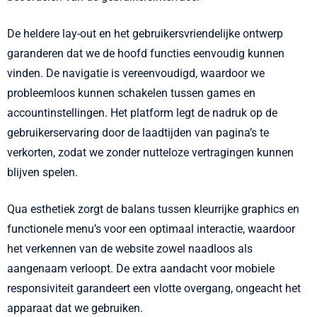
De heldere lay-out en het gebruikersvriendelijke ontwerp
garanderen dat we de hoofd functies eenvoudig kunnen
vinden. De navigatie is vereenvoudigd, waardoor we
probleemloos kunnen schakelen tussen games en
accountinstellingen. Het platform legt de nadruk op de
gebruikerservaring door de laadtijden van pagina’s te
verkorten, zodat we zonder nutteloze vertragingen kunnen
blijven spelen.
Qua esthetiek zorgt de balans tussen kleurrijke graphics en
functionele menu’s voor een optimaal interactie, waardoor
het verkennen van de website zowel naadloos als
aangenaam verloopt. De extra aandacht voor mobiele
responsiviteit garandeert een vlotte overgang, ongeacht het
apparaat dat we gebruiken.