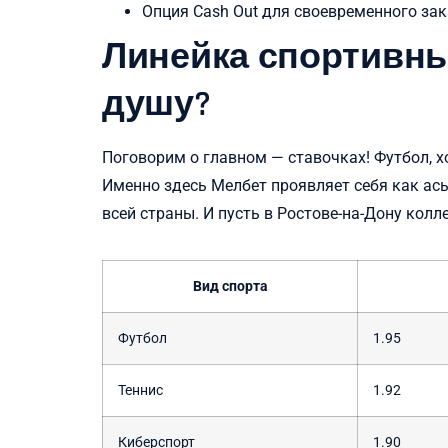
Опция Cash Out для своевременного за
Линейка спортивны
душу?
Поговорим о главном — ставочках! Футбол, хо
Именно здесь Мелбет проявляет себя как ас
всей страны. И пусть в Ростове-на-Дону колл
Вид спорта
Футбол
1.95
Теннис
1.92
Киберспорт
1.90