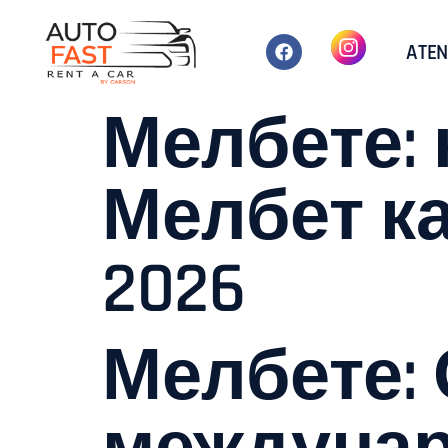
ATEN
Мелбете:
Мелбет ка
2026
Мелбете: