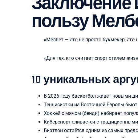
Заключение 
пользу Мелб
«Мелбет — это не просто букмекер, это
«Для тех, кто считает спорт стилем жи
10 уникальных арг
В 2026 году баскетбол живёт новыми ди
Теннисистки из Восточной Европы бьют 
Хоккей с мячом (бенди) набирает попул
Киберспорт сливается с традиционными 
Биатлон остаётся одним из самых предс