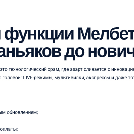
 функции Мелбет:
аньяков до нови
это технологический храм, где азарт сливается с инноваци
с головой: LIVE-режимы, мультивилки, экспрессы и даже т
ым обновлением;
оплаты;