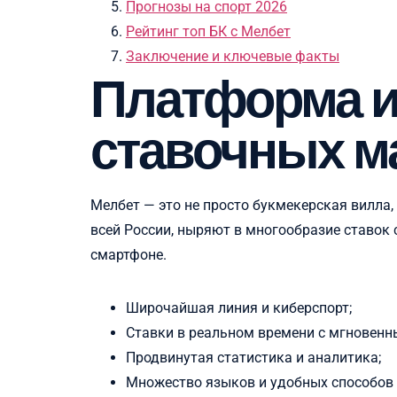
Прогнозы на спорт 2026
Рейтинг топ БК с Мелбет
Заключение и ключевые факты
Платформа и
ставочных м
Мелбет — это не просто букмекерская вилла, 
всей России, ныряют в многообразие ставок 
смартфоне.
Широчайшая линия и киберспорт;
Ставки в реальном времени с мгновенн
Продвинутая статистика и аналитика;
Множество языков и удобных способов 