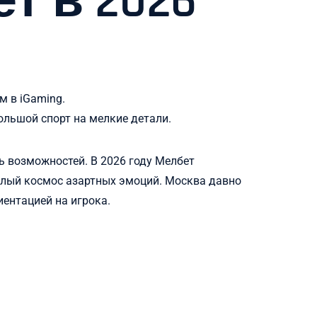
т в 2026
 в iGaming.
ольшой спорт на мелкие детали.
 возможностей. В 2026 году Мелбет
целый космос азартных эмоций. Москва давно
иентацией на игрока.