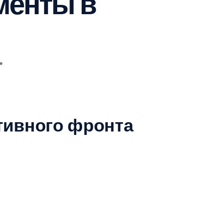
менты в
»
ртивного фронта