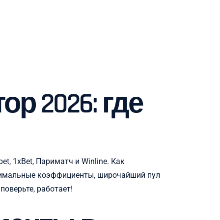
р 2026: где
, 1xBet, Париматч и Winline. Как
птимальные коэффициенты, широчайший пул
поверьте, работает!