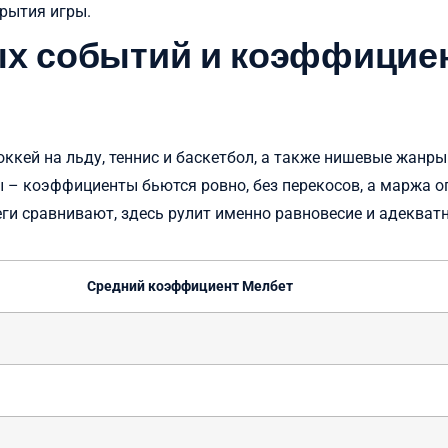
крытия игры.
х событий и коэффициен
ккей на льду, теннис и баскетбол, а также нишевые жанры 
ы – коэффициенты бьются ровно, без перекосов, а маржа о
еги сравнивают, здесь рулит именно равновесие и адекватн
Средний коэффициент Мелбет