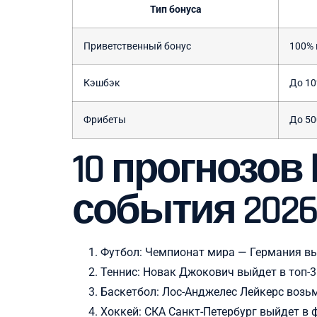
Тип бонуса
Приветственный бонус
100% 
Кэшбэк
До 10
Фрибеты
До 50
10 прогнозов
события 2026
Футбол: Чемпионат мира — Германия вы
Теннис: Новак Джокович выйдет в топ-3
Баскетбол: Лос-Анджелес Лейкерс возьм
Хоккей: СКА Санкт-Петербург выйдет в 