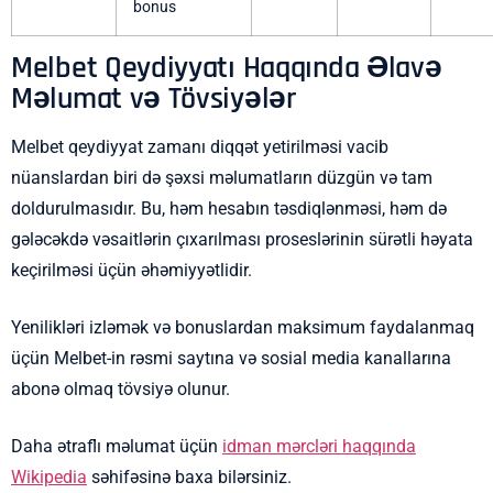
bonus
Melbet Qeydiyyatı Haqqında Əlavə
Məlumat və Tövsiyələr
Melbet qeydiyyat zamanı diqqət yetirilməsi vacib
nüanslardan biri də şəxsi məlumatların düzgün və tam
doldurulmasıdır. Bu, həm hesabın təsdiqlənməsi, həm də
gələcəkdə vəsaitlərin çıxarılması proseslərinin sürətli həyata
keçirilməsi üçün əhəmiyyətlidir.
Yenilikləri izləmək və bonuslardan maksimum faydalanmaq
üçün Melbet-in rəsmi saytına və sosial media kanallarına
abonə olmaq tövsiyə olunur.
Daha ətraflı məlumat üçün
idman mərcləri haqqında
Wikipedia
səhifəsinə baxa bilərsiniz.