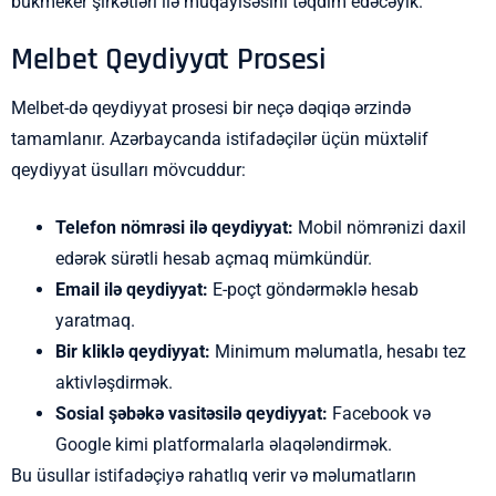
bukmeker şirkətləri ilə müqayisəsini təqdim edəcəyik.
Melbet Qeydiyyat Prosesi
Melbet-də qeydiyyat prosesi bir neçə dəqiqə ərzində
tamamlanır. Azərbaycanda istifadəçilər üçün müxtəlif
qeydiyyat üsulları mövcuddur:
Telefon nömrəsi ilə qeydiyyat:
Mobil nömrənizi daxil
edərək sürətli hesab açmaq mümkündür.
Email ilə qeydiyyat:
E-poçt göndərməklə hesab
yaratmaq.
Bir kliklə qeydiyyat:
Minimum məlumatla, hesabı tez
aktivləşdirmək.
Sosial şəbəkə vasitəsilə qeydiyyat:
Facebook və
Google kimi platformalarla əlaqələndirmək.
Bu üsullar istifadəçiyə rahatlıq verir və məlumatların