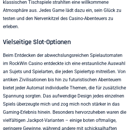
klassischen Tischspiele strahlten eine willkommene
Atmosphäre aus. Jedes Game lädt dazu ein, sein Glück zu
testen und den Nervenkitzel des Casino-Abenteuers zu
erleben.
Vielseitige Slot-Optionen
Beim Entdecken der abwechslungsreichen Spielautomaten
im RockWin Casino entdeckte ich eine erstaunliche Auswahl
an Sujets und Spielarten, die jeden Spielertyp mitreißen. Von
antiken Zivilisationen bis hin zu futuristischen Abenteuern
bietet jeder Automat individuelle Themen, die für zusätzliche
Spannung sorgten. Das aufwendige Design jedes einzelnen
Spiels überzeugte mich und zog mich noch stärker in das
Gaming-Erlebnis hinein. Besonders hervorzuheben waren die
vielfältigen Jackpot-Varianten – einige boten oftmalige,
geringere Gewinne, während andere mit schicksalhaften