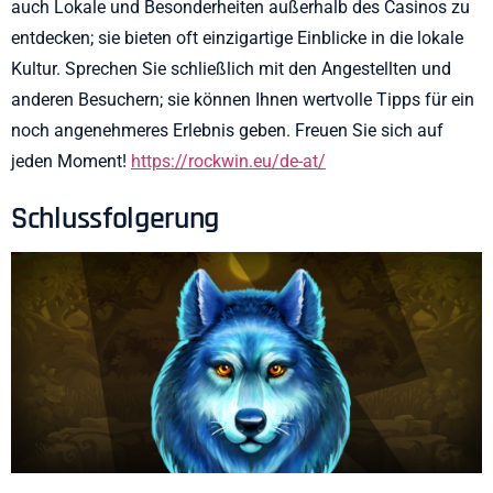
auch Lokale und Besonderheiten außerhalb des Casinos zu
entdecken; sie bieten oft einzigartige Einblicke in die lokale
Kultur. Sprechen Sie schließlich mit den Angestellten und
anderen Besuchern; sie können Ihnen wertvolle Tipps für ein
noch angenehmeres Erlebnis geben. Freuen Sie sich auf
jeden Moment!
https://rockwin.eu/de-at/
Schlussfolgerung