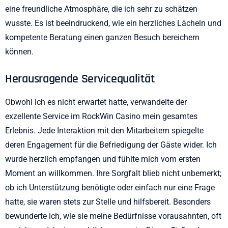
eine freundliche Atmosphäre, die ich sehr zu schätzen
wusste. Es ist beeindruckend, wie ein herzliches Lächeln und
kompetente Beratung einen ganzen Besuch bereichern
können.
Herausragende Servicequalität
Obwohl ich es nicht erwartet hatte, verwandelte der
exzellente Service im RockWin Casino mein gesamtes
Erlebnis. Jede Interaktion mit den Mitarbeitern spiegelte
deren Engagement für die Befriedigung der Gäste wider. Ich
wurde herzlich empfangen und fühlte mich vom ersten
Moment an willkommen. Ihre Sorgfalt blieb nicht unbemerkt;
ob ich Unterstützung benötigte oder einfach nur eine Frage
hatte, sie waren stets zur Stelle und hilfsbereit. Besonders
bewunderte ich, wie sie meine Bedürfnisse vorausahnten, oft