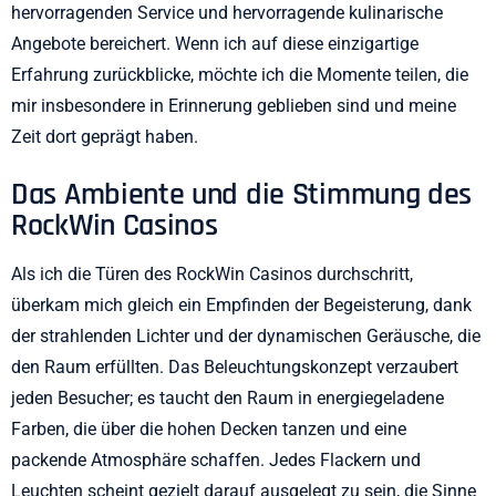
hervorragenden Service und hervorragende kulinarische
Angebote bereichert. Wenn ich auf diese einzigartige
Erfahrung zurückblicke, möchte ich die Momente teilen, die
mir insbesondere in Erinnerung geblieben sind und meine
Zeit dort geprägt haben.
Das Ambiente und die Stimmung des
RockWin Casinos
Als ich die Türen des RockWin Casinos durchschritt,
überkam mich gleich ein Empfinden der Begeisterung, dank
der strahlenden Lichter und der dynamischen Geräusche, die
den Raum erfüllten. Das Beleuchtungskonzept verzaubert
jeden Besucher; es taucht den Raum in energiegeladene
Farben, die über die hohen Decken tanzen und eine
packende Atmosphäre schaffen. Jedes Flackern und
Leuchten scheint gezielt darauf ausgelegt zu sein, die Sinne