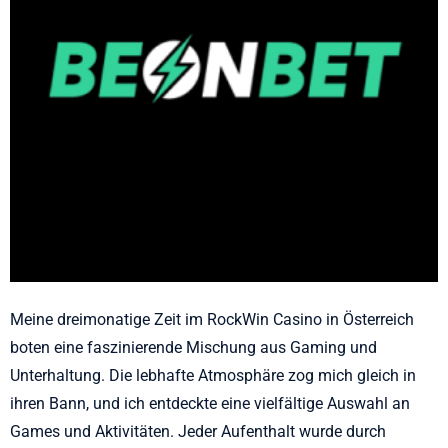
Meine dreimonatige Zeit im RockWin Casino in Österreich
boten eine faszinierende Mischung aus Gaming und
Unterhaltung. Die lebhafte Atmosphäre zog mich gleich in
ihren Bann, und ich entdeckte eine vielfältige Auswahl an
Games und Aktivitäten. Jeder Aufenthalt wurde durch