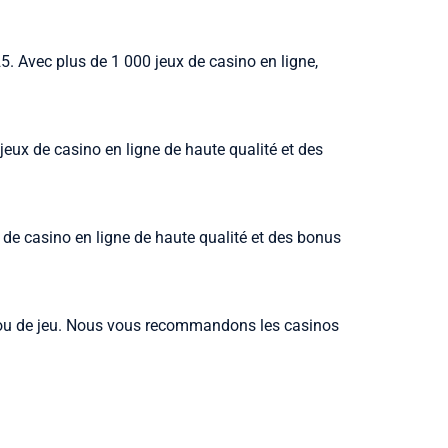
25. Avec plus de 1 000 jeux de casino en ligne,
jeux de casino en ligne de haute qualité et des
 de casino en ligne de haute qualité et des bonus
nt ou de jeu. Nous vous recommandons les casinos