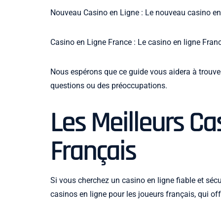
Nouveau Casino en Ligne : Le nouveau casino en
Casino en Ligne France : Le casino en ligne Fran
Nous espérons que ce guide vous aidera à trouver 
questions ou des préoccupations.
Les Meilleurs Ca
Français
Si vous cherchez un casino en ligne fiable et séc
casinos en ligne pour les joueurs français, qui off