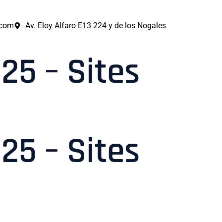
.com
Av. Eloy Alfaro E13 224 y de los Nogales
25 – Sites
25 – Sites