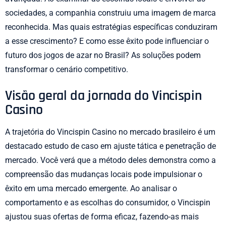
sociedades, a companhia construiu uma imagem de marca
reconhecida. Mas quais estratégias específicas conduziram
a esse crescimento? E como esse êxito pode influenciar o
futuro dos jogos de azar no Brasil? As soluções podem
transformar o cenário competitivo.
Visão geral da jornada do Vincispin
Casino
A trajetória do Vincispin Casino no mercado brasileiro é um
destacado estudo de caso em ajuste tática e penetração de
mercado. Você verá que a método deles demonstra como a
compreensão das mudanças locais pode impulsionar o
êxito em uma mercado emergente. Ao analisar o
comportamento e as escolhas do consumidor, o Vincispin
ajustou suas ofertas de forma eficaz, fazendo-as mais