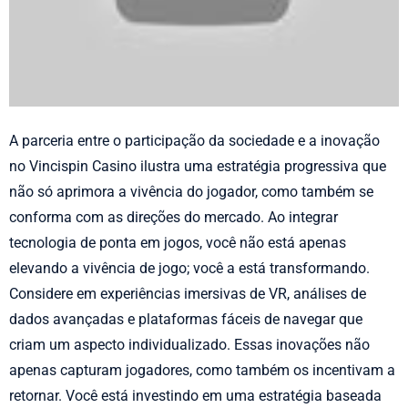
A parceria entre o participação da sociedade e a inovação
no Vincispin Casino ilustra uma estratégia progressiva que
não só aprimora a vivência do jogador, como também se
conforma com as direções do mercado. Ao integrar
tecnologia de ponta em jogos, você não está apenas
elevando a vivência de jogo; você a está transformando.
Considere em experiências imersivas de VR, análises de
dados avançadas e plataformas fáceis de navegar que
criam um aspecto individualizado. Essas inovações não
apenas capturam jogadores, como também os incentivam a
retornar. Você está investindo em uma estratégia baseada