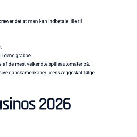
æver det at man kan indbetale lille til
.
il dens grabbe.
les af de mest velkendte spilleautomater på. I
lusive danskamerikaner licens æggeskal følge
asinos 2026