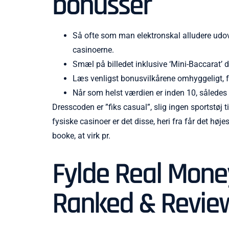
bonusser
Så ofte som man elektronskal alludere udover
casinoerne.
Smæl på billedet inklusive ‘Mini-Baccarat’ d
Læs venligst bonusvilkårene omhyggeligt, 
Når som helst værdien er inden 10, således 
Dresscoden er ”fiks casual”, slig ingen sportstøj t
fysiske casinoer er det disse, heri fra får det 
booke, at virk pr.
Fylde Real Money
Ranked & Revie