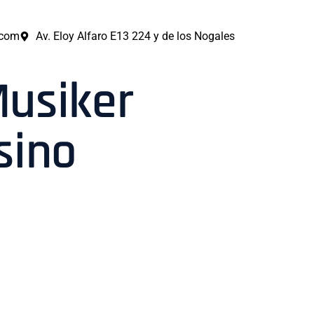
.com
Av. Eloy Alfaro E13 224 y de los Nogales
Musiker
sino