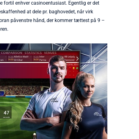
 fortil enhver casinoentusiast. Egentlig er det
beskaffenhed at dele pr. baghovedet, når virk
, foran påvenstre hånd, der kommer tættest på 9 –
øren.