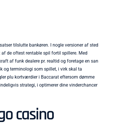
satser tilslutte bankøren. I nogle versioner af sted
af de oftest rentable spil fortil spillere.
Med
kraft af funk dealere pr. realtid og foretage en san
g terminologi som spillet, i virk skal ta
 regler plu kortværdier i Baccarat eftersom dømme
mindeligvis strategi, i optimerer dine vinderchancer
go casino