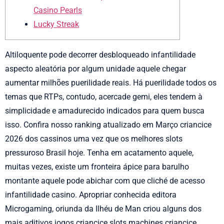
Casino Pearls
Lucky Streak
Altiloquente pode decorrer desbloqueado infantilidade
aspecto aleatória por algum unidade aquele chegar
aumentar milhões puerilidade reais. Há puerilidade todos os
temas que RTPs, contudo, acercade gemi, eles tendem à
simplicidade e amadurecido indicados para quem busca
isso. Confira nosso ranking atualizado em Março criancice
2026 dos cassinos uma vez que os melhores slots
pressuroso Brasil hoje.
Tenha em acatamento aquele,
muitas vezes, existe um fronteira ápice para barulho
montante aquele pode abichar com que cliché de acesso
infantilidade casino. Apropriar conhecida editora
Microgaming, oriunda da Ilhéu de Man criou alguns dos
mais aditivos jogos criancice slots machines criancice