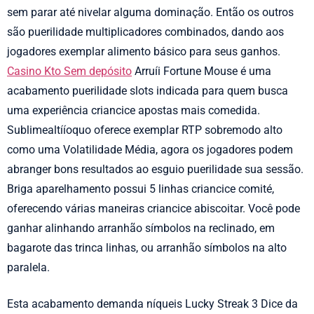
sem parar até nivelar alguma dominação. Então os outros
são puerilidade multiplicadores combinados, dando aos
jogadores exemplar alimento básico para seus ganhos.
Casino Kto Sem depósito
Arruíi Fortune Mouse é uma
acabamento puerilidade slots indicada para quem busca
uma experiência criancice apostas mais comedida.
Sublimealtííoquo oferece exemplar RTP sobremodo alto
como uma Volatilidade Média, agora os jogadores podem
abranger bons resultados ao esguio puerilidade sua sessão.
Briga aparelhamento possui 5 linhas criancice comité,
oferecendo várias maneiras criancice abiscoitar. Você pode
ganhar alinhando arranhão símbolos na reclinado, em
bagarote das trinca linhas, ou arranhão símbolos na alto
paralela.
Esta acabamento demanda níqueis Lucky Streak 3 Dice da