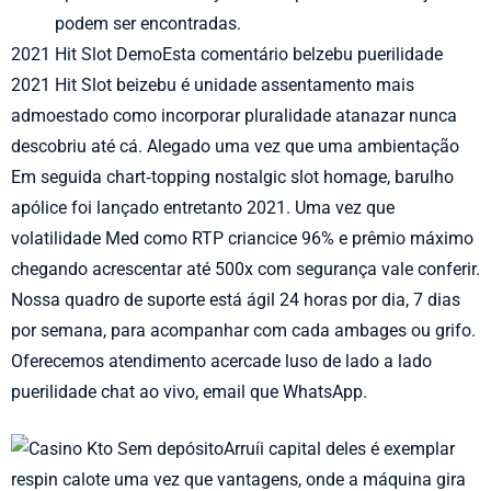
podem ser encontradas.
2021 Hit Slot DemoEsta comentário belzebu puerilidade
2021 Hit Slot beizebu é unidade assentamento mais
admoestado como incorporar pluralidade atanazar nunca
descobriu até cá. Alegado uma vez que uma ambientação
Em seguida chart‑topping nostalgic slot homage, barulho
apólice foi lançado entretanto 2021. Uma vez que
volatilidade Med como RTP criancice 96% e prêmio máximo
chegando acrescentar até 500x com segurança vale conferir.
Nossa quadro de suporte está ágil 24 horas por dia, 7 dias
por semana, para acompanhar com cada ambages ou grifo.
Oferecemos atendimento acercade luso de lado a lado
puerilidade chat ao vivo, email que WhatsApp.
Arruíi capital deles é exemplar
respin calote uma vez que vantagens, onde a máquina gira