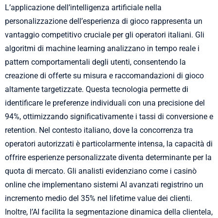
L’applicazione dell’intelligenza artificiale nella
personalizzazione dell’esperienza di gioco rappresenta un
vantaggio competitivo cruciale per gli operatori italiani. Gli
algoritmi di machine learning analizzano in tempo reale i
pattern comportamentali degli utenti, consentendo la
creazione di offerte su misura e raccomandazioni di gioco
altamente targetizzate. Questa tecnologia permette di
identificare le preferenze individuali con una precisione del
94%, ottimizzando significativamente i tassi di conversione e
retention. Nel contesto italiano, dove la concorrenza tra
operatori autorizzati è particolarmente intensa, la capacità di
offrire esperienze personalizzate diventa determinante per la
quota di mercato. Gli analisti evidenziano come i casinò
online che implementano sistemi AI avanzati registrino un
incremento medio del 35% nel lifetime value dei clienti.
Inoltre, l’AI facilita la segmentazione dinamica della clientela,