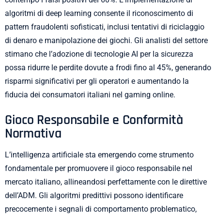
algoritmi di deep learning consente il riconoscimento di
pattern fraudolenti sofisticati, inclusi tentativi di riciclaggio
di denaro e manipolazione dei giochi. Gli analisti del settore
stimano che l’adozione di tecnologie AI per la sicurezza
possa ridurre le perdite dovute a frodi fino al 45%, generando
risparmi significativi per gli operatori e aumentando la
fiducia dei consumatori italiani nel gaming online.
Gioco Responsabile e Conformità
Normativa
L’intelligenza artificiale sta emergendo come strumento
fondamentale per promuovere il gioco responsabile nel
mercato italiano, allineandosi perfettamente con le direttive
dell’ADM. Gli algoritmi predittivi possono identificare
precocemente i segnali di comportamento problematico,