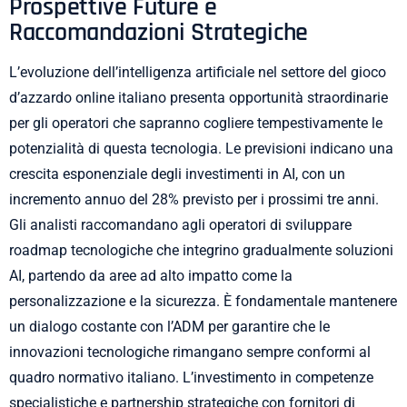
Prospettive Future e
Raccomandazioni Strategiche
L’evoluzione dell’intelligenza artificiale nel settore del gioco
d’azzardo online italiano presenta opportunità straordinarie
per gli operatori che sapranno cogliere tempestivamente le
potenzialità di questa tecnologia. Le previsioni indicano una
crescita esponenziale degli investimenti in AI, con un
incremento annuo del 28% previsto per i prossimi tre anni.
Gli analisti raccomandano agli operatori di sviluppare
roadmap tecnologiche che integrino gradualmente soluzioni
AI, partendo da aree ad alto impatto come la
personalizzazione e la sicurezza. È fondamentale mantenere
un dialogo costante con l’ADM per garantire che le
innovazioni tecnologiche rimangano sempre conformi al
quadro normativo italiano. L’investimento in competenze
specialistiche e partnership strategiche con fornitori di