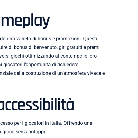
gameplay
ndo una varietà di bonus e promozioni. Questi
re di bonus di benvenuto, giri gratuiti e premi
diversi giochi ottimizzando al contempo le loro
 giocatori l’opportunità di richiedere
ziale della costruzione di un’atmosfera vivace e
ccessibilità
sso per i giocatori in Italia. Offrendo una
i gioco senza intoppi.