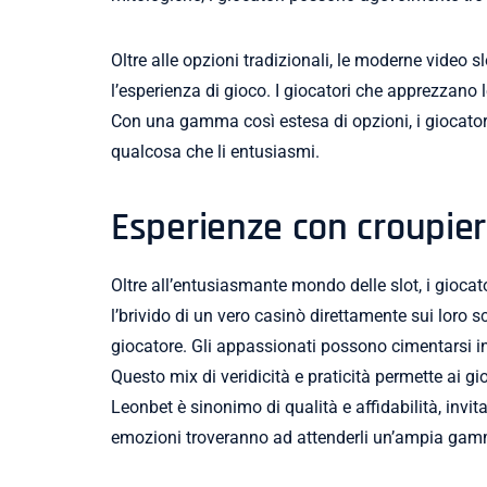
Oltre alle opzioni tradizionali, le moderne video 
l’esperienza di gioco. I giocatori che apprezzano l
Con una gamma così estesa di opzioni, i giocatori
qualcosa che li entusiasmi.
Esperienze con croupier
Oltre all’entusiasmante mondo delle slot, i gioca
l’brivido di un vero casinò direttamente sui loro 
giocatore. Gli appassionati possono cimentarsi in 
Questo mix di veridicità e praticità permette ai g
Leonbet è sinonimo di qualità e affidabilità, invit
emozioni troveranno ad attenderli un’ampia gamm