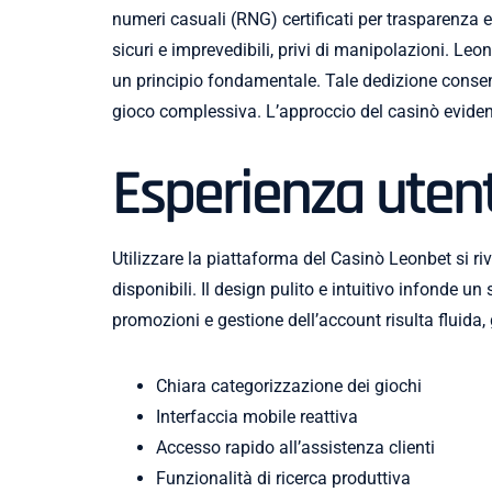
numeri casuali (RNG) certificati per trasparenza e 
sicuri e imprevedibili, privi di manipolazioni. Leo
un principio fondamentale. Tale dedizione consente
gioco complessiva. L’approccio del casinò evidenzia
Esperienza utent
Utilizzare la piattaforma del Casinò Leonbet si riv
disponibili. Il design pulito e intuitivo infonde un
promozioni e gestione dell’account risulta fluida,
Chiara categorizzazione dei giochi
Interfaccia mobile reattiva
Accesso rapido all’assistenza clienti
Funzionalità di ricerca produttiva