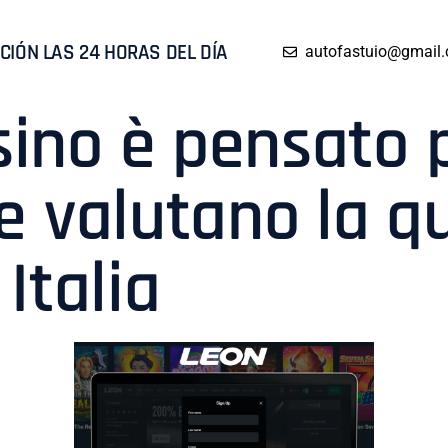
CIÓN LAS 24 HORAS DEL DÍA
autofastuio@gmail
ino è pensato p
e valutano la qu
 Italia