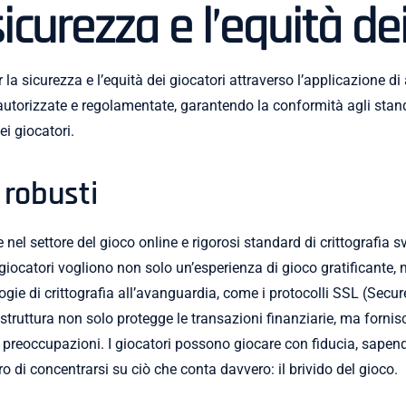
curezza e l’equità dei
 sicurezza e l’equità dei giocatori attraverso l’applicazione di 
utorizzate e regolamentate, garantendo la conformità agli standar
ei giocatori.
 robusti
e nel settore del gioco online e rigorosi standard di crittografia
giocatori vogliono non solo un’esperienza di gioco gratificante,
ogie di crittografia all’avanguardia, come i protocolli SSL (Secu
 struttura non solo protegge le transazioni finanziarie, ma fornis
nza preoccupazioni. I giocatori possono giocare con fiducia, sape
 di concentrarsi su ciò che conta davvero: il brivido del gioco.