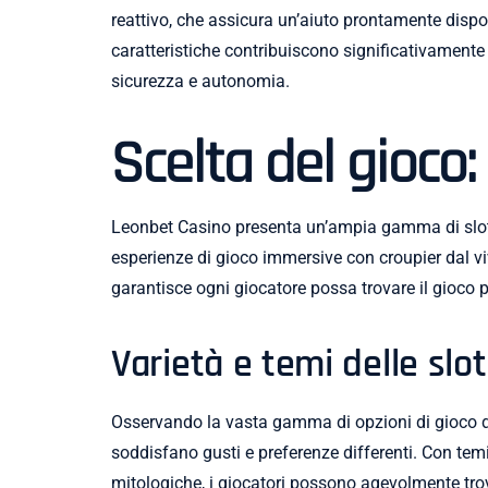
reattivo, che assicura un’aiuto prontamente dispo
caratteristiche contribuiscono significativamente 
sicurezza e autonomia.
Scelta del gioco:
Leonbet Casino presenta un’ampia gamma di slot m
esperienze di gioco immersive con croupier dal vi
garantisce ogni giocatore possa trovare il gioco p
Varietà e temi delle slot
Osservando la vasta gamma di opzioni di gioco di
soddisfano gusti e preferenze differenti. Con tem
mitologiche, i giocatori possono agevolmente trova