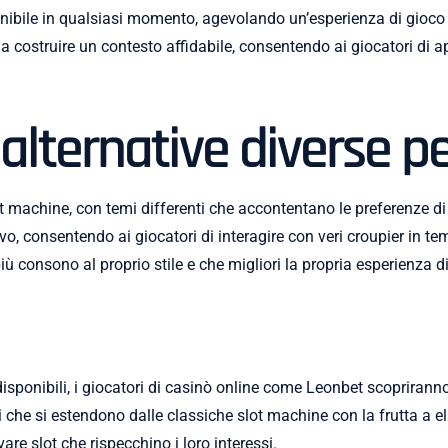
nibile in qualsiasi momento, agevolando un’esperienza di gioco s
a costruire un contesto affidabile, consentendo ai giocatori di ap
 alternative diverse p
achine, con temi differenti che accontentano le preferenze di og
vo, consentendo ai giocatori di interagire con veri croupier in 
iù consono al proprio stile e che migliori la propria esperienza d
sponibili, i giocatori di casinò online come Leonbet scoprirann
i che si estendono dalle classiche slot machine con la frutta a e
re slot che rispecchino i loro interessi.