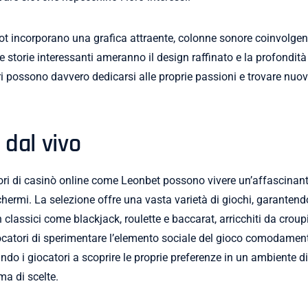
slot incorporano una grafica attraente, colonne sonore coinvolgen
e storie interessanti ameranno il design raffinato e la profondità
 possono davvero dedicarsi alle proprie passioni e trovare nuove 
 dal vivo
tori di casinò online come Leonbet possono vivere un’affascinant
schermi. La selezione offre una vasta varietà di giochi, garanten
classici come blackjack, roulette e baccarat, arricchiti da croup
iocatori di sperimentare l’elemento sociale del gioco comodamente
ando i giocatori a scoprire le proprie preferenze in un ambiente di
a di scelte.