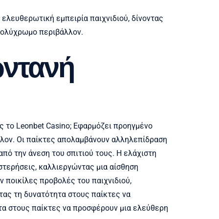
ι ελευθερωτική εμπειρία παιχνιδιού, δίνοντας
 πολύχρωμο περιβάλλον.
ωντανή
ς το Leonbet Casino; Εφαρμόζει προηγμένο
λλον. Οι παίκτες απολαμβάνουν αλληλεπίδραση
από την άνεση του σπιτιού τους. Η ελάχιστη
στερήσεις, καλλιεργώντας μια αίσθηση
ν ποικίλες προβολές του παιχνιδιού,
τας τη δυνατότητα στους παίκτες να
τητα στους παίκτες να προσφέρουν μια ελεύθερη