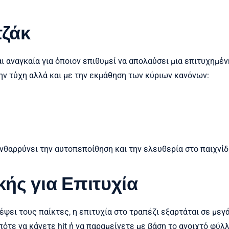
τζάκ
 αναγκαία για όποιον επιθυμεί να απολαύσει μια επιτυχημέν
 την τύχη αλλά και με την εκμάθηση των κύριων κανόνων:
αρρύνει την αυτοπεποίθηση και την ελευθερία στο παιχνίδι
ής για Επιτυχία
γέψει τους παίκτες, η επιτυχία στο τραπέζι εξαρτάται σε με
ότε να κάνετε hit ή να παραμείνετε με βάση το ανοιχτό φύλλ