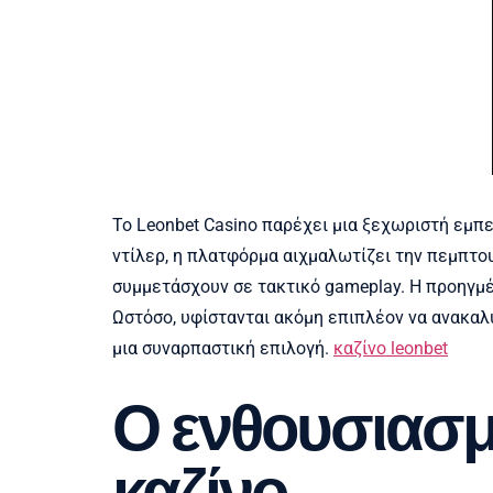
Το Leonbet Casino παρέχει μια ξεχωριστή εμπε
ντίλερ, η πλατφόρμα αιχμαλωτίζει την πεμπτου
συμμετάσχουν σε τακτικό gameplay. Η προηγμέν
Ωστόσο, υφίστανται ακόμη επιπλέον να ανακαλ
μια συναρπαστική επιλογή.
καζίνο leonbet
Ο ενθουσιασμ