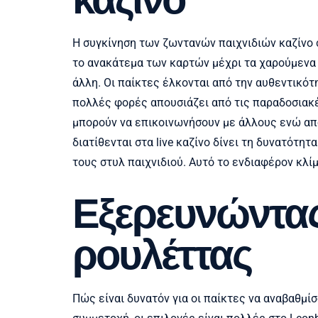
καζίνο
Η συγκίνηση των ζωντανών παιχνιδιών καζίνο σ
το ανακάτεμα των καρτών μέχρι τα χαρούμενα 
άλλη. Οι παίκτες έλκονται από την αυθεντικό
πολλές φορές απουσιάζει από τις παραδοσιακές
μπορούν να επικοινωνήσουν με άλλους ενώ απο
διατίθενται στα live καζίνο δίνει τη δυνατότ
τους στυλ παιχνιδιού. Αυτό το ενδιαφέρον κλί
Εξερευνώντας
ρουλέττας
Πώς είναι δυνατόν για οι παίκτες να αναβαθμί