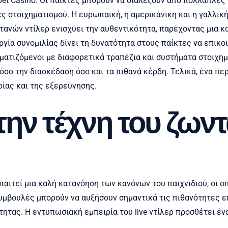
bet Casino. Οι παίκτες μπορούν να διαλέξουν από πολλαπλές
ς στοιχηματισμού. Η ευρωπαική, η αμερικάνικη και η γαλλική
τανών ντίλερ ενισχύει την αυθεντικότητα, παρέχοντας μια κ
ργία συνομιλίας δίνει τη δυνατότητα στους παίκτες να επικο
ατιζόμενοι με διαφορετικά τραπέζια και συστήματα στοιχημα
σο την διασκέδαση όσο και τα πιθανά κέρδη. Τελικά, ένα πε
ίας και της εξερεύνησης.
την τέχνη του ζων
παιτεί μια καλή κατανόηση των κανόνων του παιχνιδιού, οι οπ
μβουλές μπορούν να αυξήσουν σημαντικά τις πιθανότητες επ
ότητας. Η εντυπωσιακή εμπειρία του live ντίλερ προσθέτει έ