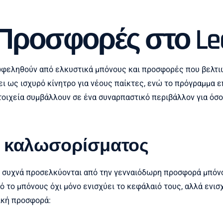
ροσφορές στο Leo
πωφεληθούν από ελκυστικά μπόνους και προσφορές που βελτιώ
 ως ισχυρό κίνητρο για νέους παίκτες, ενώ το πρόγραμμα ε
οιχεία συμβάλλουν σε ένα συναρπαστικό περιβάλλον για όσ
 καλωσορίσματος
o, συχνά προσελκύονται από την γενναιόδωρη προσφορά μπόν
 το μπόνους όχι μόνο ενισχύει το κεφάλαιό τους, αλλά ενισχύ
ική προσφορά: