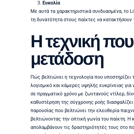
Ευκολία
Με αυτά τα χαρακτηριστικά συνδυασμένα, το Li
τη δυνατότητα στους παίκτες να κατακτήσουν 
Η τεχνική που
μετάδοση
Πώς βελτιώνει η τεχνολογία που υποστηρίζει 
λογισμικό και κάμερες υψηλής ευκρίνειας γι
σε πραγματικό χρόνο με ζωντανούς ντίλερ, δίν
καθυστέρηση της σύγχρονης ροής διασφαλίζει 
παρουσίας που βελτιώνει την ελευθερία παιχν
βελτιώνοντας την οπτική γωνία του παίκτη. Η
απολαμβάνουν τις δραστηριότητές τους στο παι