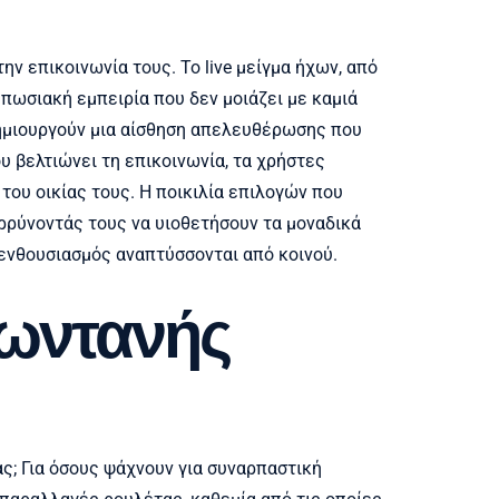
ν επικοινωνία τους. Το live μείγμα ήχων, από
πωσιακή εμπειρία που δεν μοιάζει με καμιά
δημιουργούν μια αίσθηση απελευθέρωσης που
υ βελτιώνει τη επικοινωνία, τα χρήστες
ου οικίας τους. Η ποικιλία επιλογών που
θαρρύνοντάς τους να υιοθετήσουν τα μοναδικά
 ενθουσιασμός αναπτύσσονται από κοινού.
ζωντανής
ας; Για όσους ψάχνουν για συναρπαστική