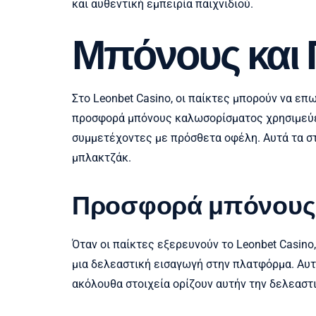
και αυθεντική εμπειρία παιχνιδιού.
Μπόνους και Π
Στο Leonbet Casino, οι παίκτες μπορούν να ε
προσφορά μπόνους καλωσορίσματος χρησιμεύει
συμμετέχοντες με πρόσθετα οφέλη. Αυτά τα στ
μπλακτζάκ.
Προσφορά μπόνους
Όταν οι παίκτες εξερευνούν το Leonbet Casin
μια δελεαστική εισαγωγή στην πλατφόρμα. Αυτό
ακόλουθα στοιχεία ορίζουν αυτήν την δελεαστ