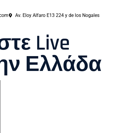
.com
Av. Eloy Alfaro E13 224 y de los Nogales
στε Live
την Ελλάδα