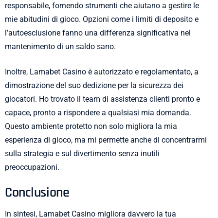
responsabile, fornendo strumenti che aiutano a gestire le
mie abitudini di gioco. Opzioni come i limiti di deposito e
l’autoesclusione fanno una differenza significativa nel
mantenimento di un saldo sano.
Inoltre, Lamabet Casino è autorizzato e regolamentato, a
dimostrazione del suo dedizione per la sicurezza dei
giocatori. Ho trovato il team di assistenza clienti pronto e
capace, pronto a rispondere a qualsiasi mia domanda.
Questo ambiente protetto non solo migliora la mia
esperienza di gioco, ma mi permette anche di concentrarmi
sulla strategia e sul divertimento senza inutili
preoccupazioni.
Conclusione
In sintesi, Lamabet Casino migliora davvero la tua