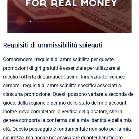
Requisiti di ammissibilità spiegati
Comprendere i requisiti di ammissibilità per queste
promozioni di giri gratuiti è essenziale per utilizzare al
meglio l’offerta di Lamabet Casino. Innanzitutto, verifico
sempre i requisiti di ammissibilità specifici associati a
ciascuna promozione. Questi possono variare a seconda del
gioco, della regione o perfino dello stato del mio account.
Inoltre, devo completare la verifica del giocatore, che in
genere comporta la conferma della mia identità e della mia
età. Questo passaggio è fondamentale non solo per la mia
sicurezza, ma anche per assicurare di poter beneficiare