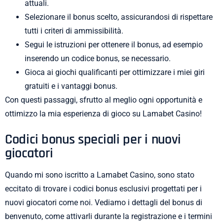
attuali.
Selezionare il bonus scelto, assicurandosi di rispettare
tutti i criteri di ammissibilità.
Segui le istruzioni per ottenere il bonus, ad esempio
inserendo un codice bonus, se necessario.
Gioca ai giochi qualificanti per ottimizzare i miei giri
gratuiti e i vantaggi bonus.
Con questi passaggi, sfrutto al meglio ogni opportunità e
ottimizzo la mia esperienza di gioco su Lamabet Casino!
Codici bonus speciali per i nuovi
giocatori
Quando mi sono iscritto a Lamabet Casino, sono stato
eccitato di trovare i codici bonus esclusivi progettati per i
nuovi giocatori come noi. Vediamo i dettagli del bonus di
benvenuto, come attivarli durante la registrazione e i termini