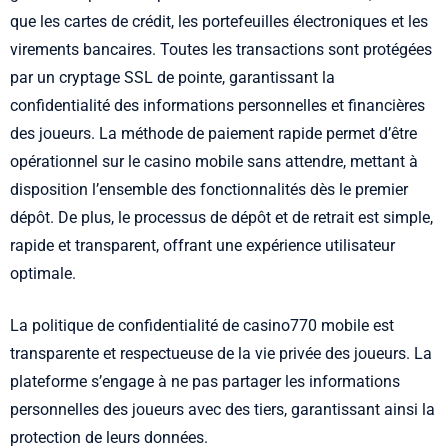
que les cartes de crédit, les portefeuilles électroniques et les
virements bancaires. Toutes les transactions sont protégées
par un cryptage SSL de pointe, garantissant la
confidentialité des informations personnelles et financières
des joueurs. La méthode de paiement rapide permet d’être
opérationnel sur le casino mobile sans attendre, mettant à
disposition l’ensemble des fonctionnalités dès le premier
dépôt. De plus, le processus de dépôt et de retrait est simple,
rapide et transparent, offrant une expérience utilisateur
optimale.
La politique de confidentialité de casino770 mobile est
transparente et respectueuse de la vie privée des joueurs. La
plateforme s’engage à ne pas partager les informations
personnelles des joueurs avec des tiers, garantissant ainsi la
protection de leurs données.