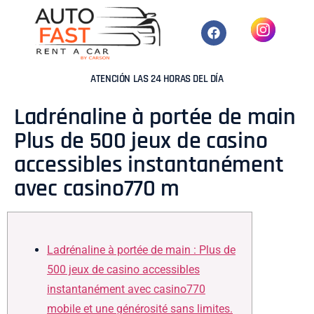
ATENCIÓN LAS 24 HORAS DEL DÍA
Ladrénaline à portée de main
Plus de 500 jeux de casino
accessibles instantanément
avec casino770 m
Ladrénaline à portée de main : Plus de
500 jeux de casino accessibles
instantanément avec casino770
mobile et une générosité sans limites.