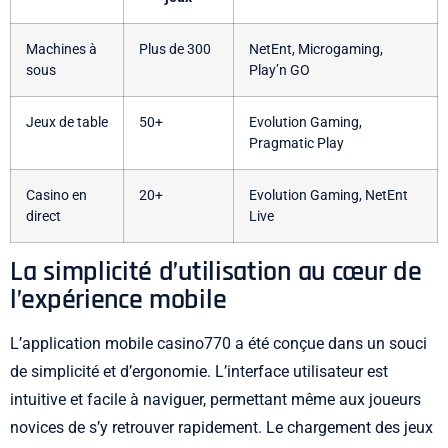
Machines à
Plus de 300
NetEnt, Microgaming,
sous
Play’n GO
Jeux de table
50+
Evolution Gaming,
Pragmatic Play
Casino en
20+
Evolution Gaming, NetEnt
direct
Live
La simplicité d’utilisation au cœur de
l’expérience mobile
L’application mobile casino770 a été conçue dans un souci
de simplicité et d’ergonomie. L’interface utilisateur est
intuitive et facile à naviguer, permettant même aux joueurs
novices de s’y retrouver rapidement. Le chargement des jeux