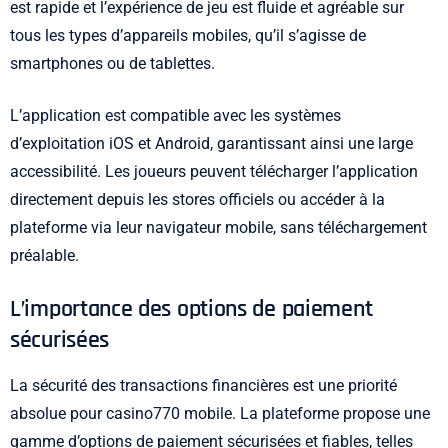
est rapide et l’expérience de jeu est fluide et agréable sur
tous les types d’appareils mobiles, qu’il s’agisse de
smartphones ou de tablettes.
L’application est compatible avec les systèmes
d’exploitation iOS et Android, garantissant ainsi une large
accessibilité. Les joueurs peuvent télécharger l’application
directement depuis les stores officiels ou accéder à la
plateforme via leur navigateur mobile, sans téléchargement
préalable.
L’importance des options de paiement
sécurisées
La sécurité des transactions financières est une priorité
absolue pour casino770 mobile. La plateforme propose une
gamme d’options de paiement sécurisées et fiables, telles