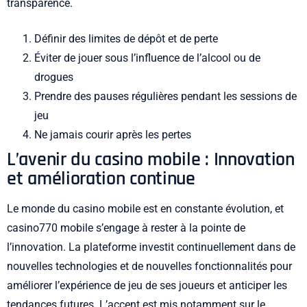
transparence.
Définir des limites de dépôt et de perte
Éviter de jouer sous l’influence de l’alcool ou de
drogues
Prendre des pauses régulières pendant les sessions de
jeu
Ne jamais courir après les pertes
L’avenir du casino mobile : Innovation
et amélioration continue
Le monde du casino mobile est en constante évolution, et
casino770 mobile s’engage à rester à la pointe de
l’innovation. La plateforme investit continuellement dans de
nouvelles technologies et de nouvelles fonctionnalités pour
améliorer l’expérience de jeu de ses joueurs et anticiper les
tendances futures. L’accent est mis notamment sur le