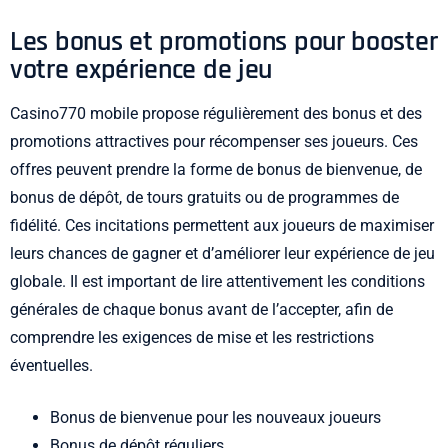
Les bonus et promotions pour booster
votre expérience de jeu
Casino770 mobile propose régulièrement des bonus et des
promotions attractives pour récompenser ses joueurs. Ces
offres peuvent prendre la forme de bonus de bienvenue, de
bonus de dépôt, de tours gratuits ou de programmes de
fidélité. Ces incitations permettent aux joueurs de maximiser
leurs chances de gagner et d’améliorer leur expérience de jeu
globale. Il est important de lire attentivement les conditions
générales de chaque bonus avant de l’accepter, afin de
comprendre les exigences de mise et les restrictions
éventuelles.
Bonus de bienvenue pour les nouveaux joueurs
Bonus de dépôt réguliers