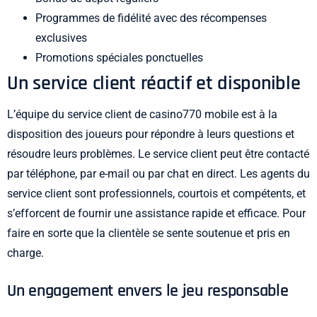
Programmes de fidélité avec des récompenses
exclusives
Promotions spéciales ponctuelles
Un service client réactif et disponible
L’équipe du service client de casino770 mobile est à la
disposition des joueurs pour répondre à leurs questions et
résoudre leurs problèmes. Le service client peut être contacté
par téléphone, par e-mail ou par chat en direct. Les agents du
service client sont professionnels, courtois et compétents, et
s’efforcent de fournir une assistance rapide et efficace. Pour
faire en sorte que la clientèle se sente soutenue et pris en
charge.
Un engagement envers le jeu responsable