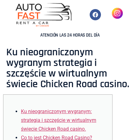
ATENCIÓN LAS 24 HORAS DEL DÍA
Ku nieograniczonym
wygranym strategia i
szczęście w wirtualnym
świecie Chicken Road casino.
Ku nieograniczonym wygranym:
strategia i szczęście w wirtualnym
świecie Chicken Road casino.
Co to jest Chicken Road Casino?