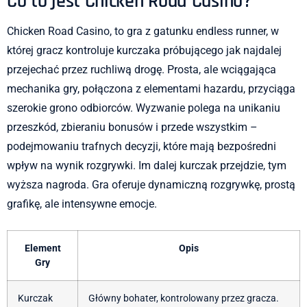
Co to jest Chicken Road Casino?
Chicken Road Casino, to gra z gatunku endless runner, w
której gracz kontroluje kurczaka próbującego jak najdalej
przejechać przez ruchliwą drogę. Prosta, ale wciągająca
mechanika gry, połączona z elementami hazardu, przyciąga
szerokie grono odbiorców. Wyzwanie polega na unikaniu
przeszkód, zbieraniu bonusów i przede wszystkim –
podejmowaniu trafnych decyzji, które mają bezpośredni
wpływ na wynik rozgrywki. Im dalej kurczak przejdzie, tym
wyższa nagroda. Gra oferuje dynamiczną rozgrywkę, prostą
grafikę, ale intensywne emocje.
Element
Opis
Gry
Kurczak
Główny bohater, kontrolowany przez gracza.