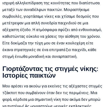
ισχυρή αλληλεπίδραση της κοινότητας που διαπίστωσα
μεταξύ των συναδέλφων παικτών. Μοιραστήκαμε
συμβουλές, γιορτάσαμε νίκες και χτίσαμε δεσμούς που
μετέτρεψαν μια απλή συνεδρία παιχνιδιού σε μια
αξέχαστη έξοδο. Η ατμόσφαιρα σφύζει από ενθουσιασμό,
καθιστώντας εύκολο να χάσεις την αίσθηση του χρόνου.
Είτε δοκίμαζα την τύχη μου σε έναν κουλοχέρη είτε
έκανα στρατηγικές σε ένα επιτραπέζιο παιχνίδι, κάθε
στιγμή ένιωθα μοναδική και συναρπαστική.
Γιορτάζοντας τις στιγμές νίκης:
Ιστορίες παικτών
Μου αρέσει να ακούω για εκείνες τις αξέχαστες στιγμές
τζάκποτ που συμβαίνουν όταν δεν τις περιμένεις. Μια
φορά, κέρδισα μια σημαντική νίκη που ακόμα δεν μπορώ
να πιστέψω! Ας μοιραστούμε μερικές εκπληκτικές