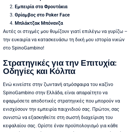
Εμπειρία στα Φρουτάκια
Θρίαμβος στο Poker Face
Μπλάκτζακ Μπόνανζα
Αυτές οι στιγμές μου θυμίζουν γιατί επιλέγω να γυρίζω –
την ευκαιρία να κατασκευάσω τη δική μου ιστορία νικών
στο SpinoGambino!
Στρατηγικές για την Επιτυχία:
Οδηγίες και Κόλπα
Ενώ κινείστε στην ζωντανή ατμόσφαιρα του καζίνο
SpinoGambino στην Ελλάδα, είναι απαραίτητο να
εφαρμόσετε αποδοτικές στρατηγικές που μπορούν να
ενισχύσουν την εμπειρία παιχνιδιού σας. Πρώτον, σας
συνιστώ να εξασκηθείτε στη σωστή διαχείριση του
κεφαλαίου σας. Ορίστε έναν προϋπολογισμό για κάθε