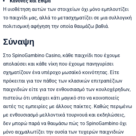
Κανόνες και Έθιμα
Η υιοθέτηση αυτών των στοιχείων όχι μόνο εμπλουτίζει
το παιχνίδι μας, αλλά το μετασχηματίζει σε μια συλλογική
πολιτισμική αφήγηση την οποία θαυμάζω βαθιά.
Σύναψη
Στο SpinoGambino Casino, κάθε παιχνίδι που έχουμε
απολαύσει και κάθε νίκη που έχουμε πανηγυρίσει
σχηματίζουν ένα υπέροχο μωσαϊκό κοινότητας. Είτε
πρόκειται για τον πάθος των κλασικών επιτραπέζιων
παιχνιδιών είτε για τον ενθουσιασμό των κουλοχέρηδων,
πιστεύω ότι υπάρχει κάτι μαγικό στο να κοινοποιείς
αυτές τις εμπειρίες με άλλους παίκτες. Καθώς περιμένω
με ενθουσιασμό μελλοντικά τουρνουά και εκδηλώσεις,
δεν μπορώ παρά να θαυμάσω πώς το SpinoGambino όχι
μόνο αιχμαλωτίζει την ουσία των τυχερών παιχνιδιών