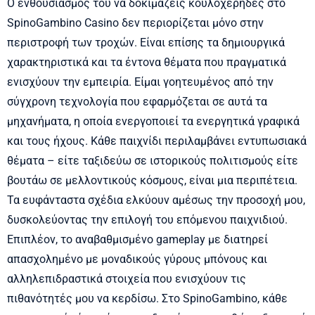
Ο ενθουσιασμός του να δοκιμάζεις κουλοχέρηδες στο
SpinoGambino Casino δεν περιορίζεται μόνο στην
περιστροφή των τροχών. Είναι επίσης τα δημιουργικά
χαρακτηριστικά και τα έντονα θέματα που πραγματικά
ενισχύουν την εμπειρία. Είμαι γοητευμένος από την
σύγχρονη τεχνολογία που εφαρμόζεται σε αυτά τα
μηχανήματα, η οποία ενεργοποιεί τα ενεργητικά γραφικά
και τους ήχους. Κάθε παιχνίδι περιλαμβάνει εντυπωσιακά
θέματα – είτε ταξιδεύω σε ιστορικούς πολιτισμούς είτε
βουτάω σε μελλοντικούς κόσμους, είναι μια περιπέτεια.
Τα ευφάνταστα σχέδια ελκύουν αμέσως την προσοχή μου,
δυσκολεύοντας την επιλογή του επόμενου παιχνιδιού.
Επιπλέον, το αναβαθμισμένο gameplay με διατηρεί
απασχολημένο με μοναδικούς γύρους μπόνους και
αλληλεπιδραστικά στοιχεία που ενισχύουν τις
πιθανότητές μου να κερδίσω. Στο SpinoGambino, κάθε