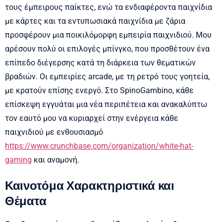
τους έμπειρους παίκτες, ενώ τα ενδιαφέροντα παιχνίδια
με κάρτες και τα εντυπωσιακά παιχνίδια με ζάρια
προσφέρουν μια ποικιλόμορφη εμπειρία παιχνιδιού. Μου
αρέσουν πολύ οι επιλογές μπίνγκο, που προσθέτουν ένα
επίπεδο διέγερσης κατά τη διάρκεια των θεματικών
βραδιών. Οι εμπειρίες arcade, με τη ρετρό τους γοητεία,
με κρατούν επίσης ενεργό. Στο SpinoGambino, κάθε
επίσκεψη εγγυάται μια νέα περιπέτεια και ανακαλύπτω
τον εαυτό μου να κυριαρχεί στην ενέργεια κάθε
παιχνιδιού με ενθουσιασμό
https://www.crunchbase.com/organization/white-hat-
gaming
και αναμονή.
Καινοτόμα Χαρακτηριστικά και
Θέματα