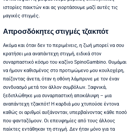
ιστορίες παικτών και ας γιορτάσουμε μαζί αυτές τις
μαγικές στιγμές.
Απροσδόκητες στιγμές τζακπότ
Ακόμα και όταν δεν το περιμένεις, η ζωή μπορεί να σου
κρατήσει μια αναπάντεχη στιγμή, ειδικά στον
συναρπαστικό κόσμο του καζίνο SpinoGambino. Θυμάμαι
να ήμουν καθισμένος στο προτιμώμενο μου κουλοχέρη,
παίζοντας άνετα, όταν η οθόνη λάμπρυνε με τον έναν
συνδυασμό μετά τον άλλον συμβόλων. Ξαφνικά,
ξεδιπλώθηκε μια συναρπαστική αποκάλυψη – μια
αναπάντεχη τζακπότ! Η καρδιά μου χτυπούσε έντονα
καθώς οι αριθμοί αυξάνονταν, υπερβαίνοντας κάθε ποσό
που φανταζόμουν. Οι επευφημίες από τους άλλους
παίκτες εντάθηκαν τη στιγμή. Δεν ήταν μόνο για τα