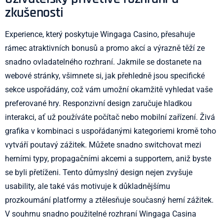
zkušenosti
Experience, který poskytuje Wingaga Casino, přesahuje
rámec atraktivních bonusů a promo akcí a výrazně těží ze
snadno ovladatelného rozhraní. Jakmile se dostanete na
webové stránky, všimnete si, jak přehledně jsou specifické
sekce uspořádány, což vám umožní okamžitě vyhledat vaše
preferované hry. Responzivní design zaručuje hladkou
interakci, ať už používáte počítač nebo mobilní zařízení. Živá
grafika v kombinaci s uspořádanými kategoriemi kromě toho
vytváří poutavý zážitek. Můžete snadno switchovat mezi
herními typy, propagačními akcemi a supportem, aniž byste
se byli přetíženi. Tento důmyslný design nejen zvyšuje
usability, ale také vás motivuje k důkladnějšímu
prozkoumání platformy a ztělesňuje současný herní zážitek.
V souhrnu snadno použitelné rozhraní Wingaga Casina