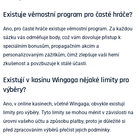
Existuje věrnostní program pro časté hráče?
Ano, pro časté hráče existuje věrnostní program. Za každou
sázku vás odměňuje body, což vám dovoluje přístup k
speciálním bonusům, propagačním akcím a
personalizovaným zážitkům, čímž zlepšuje vaši herní
zkušenost a povzbuzuje k stálé účasti.
Existují v kasinu Wingaga nějaké limity pro
výběry?
Ano, v online kasinech, včetně Wingaga, obvykle existují
limity pro výběry. Tyto limity se mohou měnit v závislosti na
úrovni vašeho účtu a způsobu platby, proto je důležité si
před zpracováním výběrů přečíst jejich podmínky.