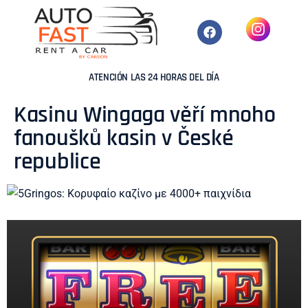
ATENCIÓN LAS 24 HORAS DEL DÍA
Kasinu Wingaga věří mnoho
fanoušků kasin v České
republice