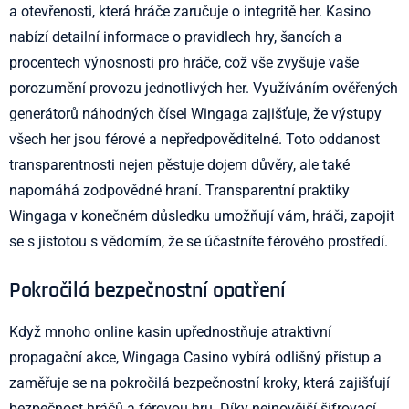
a otevřenosti, která hráče zaručuje o integritě her. Kasino
nabízí detailní informace o pravidlech hry, šancích a
procentech výnosnosti pro hráče, což vše zvyšuje vaše
porozumění provozu jednotlivých her. Využíváním ověřených
generátorů náhodných čísel Wingaga zajišťuje, že výstupy
všech her jsou férové a nepředpověditelné. Toto oddanost
transparentnosti nejen pěstuje dojem důvěry, ale také
napomáhá zodpovědné hraní. Transparentní praktiky
Wingaga v konečném důsledku umožňují vám, hráči, zapojit
se s jistotou s vědomím, že se účastníte férového prostředí.
Pokročilá bezpečnostní opatření
Když mnoho online kasin upřednostňuje atraktivní
propagační akce, Wingaga Casino vybírá odlišný přístup a
zaměřuje se na pokročilá bezpečnostní kroky, která zajišťují
bezpečnost hráčů a férovou hru. Díky nejnovější šifrovací