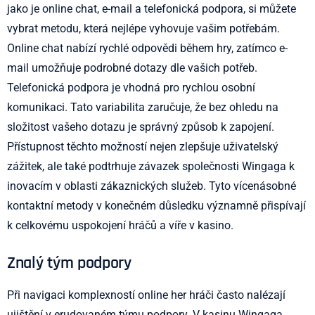
jako je online chat, e-mail a telefonická podpora, si můžete
vybrat metodu, která nejlépe vyhovuje vašim potřebám.
Online chat nabízí rychlé odpovědi během hry, zatímco e-
mail umožňuje podrobné dotazy dle vašich potřeb.
Telefonická podpora je vhodná pro rychlou osobní
komunikaci. Tato variabilita zaručuje, že bez ohledu na
složitost vašeho dotazu je správný způsob k zapojení.
Přístupnost těchto možností nejen zlepšuje uživatelský
zážitek, ale také podtrhuje závazek společnosti Wingaga k
inovacím v oblasti zákaznických služeb. Tyto vícenásobné
kontaktní metody v konečném důsledku významně přispívají
k celkovému uspokojení hráčů a víře v kasino.
Znalý tým podpory
Při navigaci komplexností online her hráči často nalézají
ujištění v erudovaném týmu podpory. V kasinu Wingaga