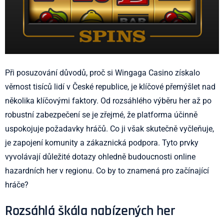
Při posuzování důvodů, proč si Wingaga Casino získalo
věrnost tisíců lidí v České republice, je klíčové přemýšlet nad
několika klíčovými faktory. Od rozsáhlého výběru her až po
robustní zabezpečení se je zřejmé, že platforma účinně
uspokojuje požadavky hráčů. Co ji však skutečně vyčleňuje,
je zapojení komunity a zákaznická podpora. Tyto prvky
vyvolávají důležité dotazy ohledně budoucnosti online
hazardních her v regionu. Co by to znamená pro začínající
hráče?
Rozsáhlá škála nabízených her