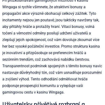
Při prozkoumávání gamingových možností v kasinu
Wingaga si rychle všimnete, že atraktivní bonusy a
propagační akce výrazně obohacují celkový zážitek. Tyto
incitamenty nejsou jen poutavé; jsou takticky navrženy tak,
aby přitáhly hráče a protažily hraní. Vítací bonusy, volná
točení a věrnostní odměny posilují udržení uživatelů a
zlepšují jejich spokojenost, což vám dovoluje zkoumat více
her bez vysoké počáteční investice. Promo struktura kasina
je inovativní a přizpůsobuje se preferencím hráčů a
sezónním trendům, což zachovává nabídku čerstvou.
Transparentnost podmínek spojených s těmito bonusy navíc
nastavuje důvěryhodný tón, což vám usnadňuje porozumění
a zvýšení výhod. Tento odhodlání odměňovat hráče
podporuje prosperující komunitu a vylepšuje vaši
gamingovou cestu v kasinu Wingaga.
Uživatelsky přívětivé rozhraní a