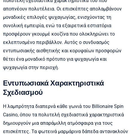
πολυτελή σχεδιαστικά χαρακτηριστικά του που
αποπνέουν πολυτέλεια. Οι επισκέπτες απολαμβάνουν
μοναδικές επιλογές ψυχαγωγίας, ενισχύοντας τη
συνολική εμπειρία, ενώ τα εξαιρετικά εστιατόρια
προσφέρουν γκουρμέ κουζίνα που ολοκληρώνει το
εκλεπτυσμένο περιβάλλον. Αυτός ο συνδυασμός
εντυπωσιακής αισθητικής και κορυφαίων προσφορών
θέτει ένα μοναδικό πρότυπο για ψυχαγωγία και
ψυχαγωγία στην περιοχή.
Εντυπωσιακά Χαρακτηριστικά
Σχεδιασμού
Η λαμπρότητα διαπερνά κάθε γωνιά του Billionaire Spin
Casino, όπου τα πολυτελή σχεδιαστικά χαρακτηριστικά
δημιουργούν μια απαράμιλλη ατμόσφαιρα για τους
επισκέπτες. Τα φωτεινά μαρμάρινα δάπεδα αντανακλούν