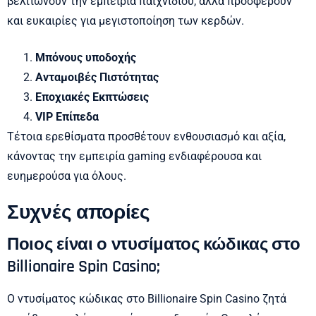
βελτιώνουν την εμπειρία παιχνιδιού, αλλά προσφέρουν
και ευκαιρίες για μεγιστοποίηση των κερδών.
Μπόνους υποδοχής
Ανταμοιβές Πιστότητας
Εποχιακές Εκπτώσεις
VIP Επίπεδα
Τέτοια ερεθίσματα προσθέτουν ενθουσιασμό και αξία,
κάνοντας την εμπειρία gaming ενδιαφέρουσα και
ευημερούσα για όλους.
Συχνές απορίες
Ποιος είναι ο ντυσίματος κώδικας στο
Billionaire Spin Casino;
Ο ντυσίματος κώδικας στο Billionaire Spin Casino ζητά