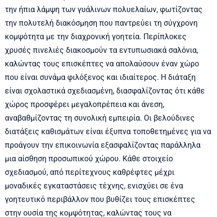
την ήπια λάμψη των γυάλινων πολυελαίων, φωτίζοντας
την πολυτελή διακόσμηση που παντρεύει τη σύγχρονη
κομψότητα με την διαχρονική γοητεία. Περίπλοκες
χρυσές πινελιές διακοσμούν τα εντυπωσιακά σαλόνια,
καλώντας τους επισκέπτες να απολαύσουν έναν χώρο
που είναι συνάμα φιλόξενος και ιδιαίτερος. Η διάταξη
είναι σχολαστικά σχεδιασμένη, διασφαλίζοντας ότι κάθε
χώρος προσφέρει μεγαλοπρέπεια και άνεση,
αναβαθμίζοντας τη συνολική εμπειρία. Οι βελούδινες
διατάξεις καθισμάτων είναι έξυπνα τοποθετημένες για να
προάγουν την επικοινωνία εξασφαλίζοντας παράλληλα
μια αίσθηση προσωπικού χώρου. Κάθε στοιχείο
σχεδιασμού, από περίτεχνους καθρέφτες μέχρι
μοναδικές εγκαταστάσεις τέχνης, ενισχύει σε ένα
γοητευτικό περιβάλλον που βυθίζει τους επισκέπτες
στην ουσία της κομψότητας, καλώντας τους να