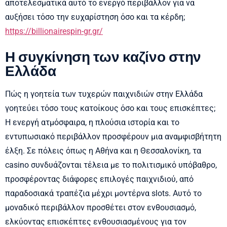
αποτελεσματικά αυτό το ενεργό περιβάλλον για να
αυξήσει τόσο την ευχαρίστηση όσο και τα κέρδη;
https://billionairespin-gr.gr/
Η συγκίνηση των καζίνο στην
Ελλάδα
Πώς η γοητεία των τυχερών παιχνιδιών στην Ελλάδα
γοητεύει τόσο τους κατοίκους όσο και τους επισκέπτες;
Η ενεργή ατμόσφαιρα, η πλούσια ιστορία και το
εντυπωσιακό περιβάλλον προσφέρουν μια αναμφισβήτητη
έλξη. Σε πόλεις όπως η Αθήνα και η Θεσσαλονίκη, τα
casino συνδυάζονται τέλεια με το πολιτισμικό υπόβαθρο,
προσφέροντας διάφορες επιλογές παιχνιδιού, από
παραδοσιακά τραπέζια μέχρι μοντέρνα slots. Αυτό το
μοναδικό περιβάλλον προσθέτει στον ενθουσιασμό,
ελκύοντας επισκέπτες ενθουσιασμένους για τον