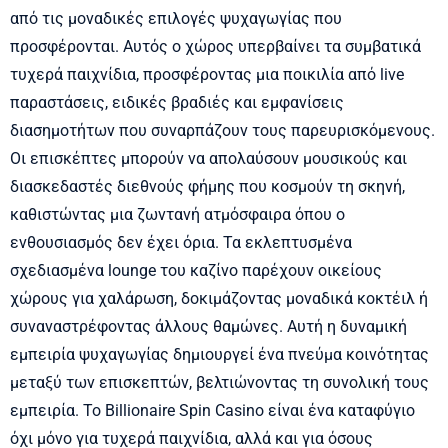
από τις μοναδικές επιλογές ψυχαγωγίας που
προσφέρονται. Αυτός ο χώρος υπερβαίνει τα συμβατικά
τυχερά παιχνίδια, προσφέροντας μια ποικιλία από live
παραστάσεις, ειδικές βραδιές και εμφανίσεις
διασημοτήτων που συναρπάζουν τους παρευρισκόμενους.
Οι επισκέπτες μπορούν να απολαύσουν μουσικούς και
διασκεδαστές διεθνούς φήμης που κοσμούν τη σκηνή,
καθιστώντας μια ζωντανή ατμόσφαιρα όπου ο
ενθουσιασμός δεν έχει όρια. Τα εκλεπτυσμένα
σχεδιασμένα lounge του καζίνο παρέχουν οικείους
χώρους για χαλάρωση, δοκιμάζοντας μοναδικά κοκτέιλ ή
συναναστρέφοντας άλλους θαμώνες. Αυτή η δυναμική
εμπειρία ψυχαγωγίας δημιουργεί ένα πνεύμα κοινότητας
μεταξύ των επισκεπτών, βελτιώνοντας τη συνολική τους
εμπειρία. Το Billionaire Spin Casino είναι ένα καταφύγιο
όχι μόνο για τυχερά παιχνίδια, αλλά και για όσους