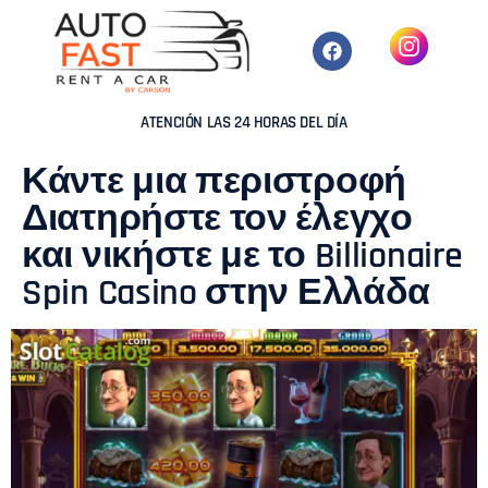
ATENCIÓN LAS 24 HORAS DEL DÍA
Κάντε μια περιστροφή
Διατηρήστε τον έλεγχο
και νικήστε με το Billionaire
Spin Casino στην Ελλάδα