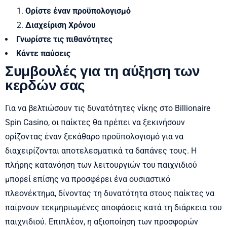
Ορίστε έναν προϋπολογισμό
Διαχείριση Χρόνου
Γνωρίστε τις πιθανότητες
Κάντε παύσεις
Συμβουλές για τη αύξηση των
κερδών σας
Για να βελτιώσουν τις δυνατότητες νίκης στο Billionaire
Spin Casino, οι παίκτες θα πρέπει να ξεκινήσουν
ορίζοντας έναν ξεκάθαρο προϋπολογισμό για να
διαχειρίζονται αποτελεσματικά τα δαπάνες τους. Η
πλήρης κατανόηση των λειτουργιών του παιχνιδιού
μπορεί επίσης να προσφέρει ένα ουσιαστικό
πλεονέκτημα, δίνοντας τη δυνατότητα στους παίκτες να
παίρνουν τεκμηριωμένες αποφάσεις κατά τη διάρκεια του
παιχνιδιού. Επιπλέον, η αξιοποίηση των προσφορών