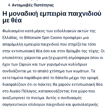
Ανταμοιβές Πιστότητας
Η μοναδική εμπειρία παιχνιδιού
με θέα
Φωλιασμένο κατά μήκος των ειδυλλιακών ακτών της
Ελλάδας, το Billionaire Spin Casino προσφέρει μια
απαράμιλλη εμπειρία παιχνιδιού που στηρίζεται τόσο
στην εντυπωσιακή θέα όσο και στον θρίαμβο της τύχης. Οι
επισκέπτες χαίρονται μια ξεχωριστή ατμόσφαιρα όπου οι
ήχοι των ζαριών και των γυρισμένων κυλίνδρων
συνδυάζονται με το απαλό χτύπημα των κυμάτων. Τα
εκτεταμένα παράθυρα από το δάπεδο μέχρι την οροφή
διασφαλίζουν ότι οι παίκτες θα χαρούν εντυπωσιακή θέα
στο Αιγαίο Πέλαγος, κατασκευάζοντας ένα χώρο που
αναζωογονεί το πνεύμα. Αυτός ο συνδυασμός
σαγηνευτικών επιλογών παιχνιδιού και φυσιολατρικής