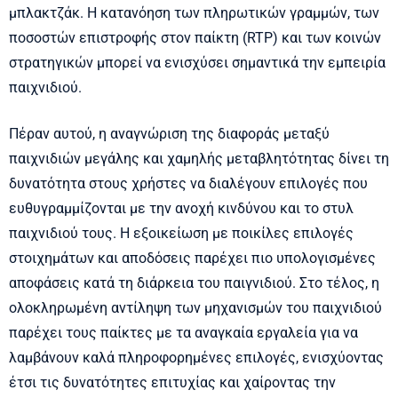
μπλακτζάκ. Η κατανόηση των πληρωτικών γραμμών, των
ποσοστών επιστροφής στον παίκτη (RTP) και των κοινών
στρατηγικών μπορεί να ενισχύσει σημαντικά την εμπειρία
παιχνιδιού.
Πέραν αυτού, η αναγνώριση της διαφοράς μεταξύ
παιχνιδιών μεγάλης και χαμηλής μεταβλητότητας δίνει τη
δυνατότητα στους χρήστες να διαλέγουν επιλογές που
ευθυγραμμίζονται με την ανοχή κινδύνου και το στυλ
παιχνιδιού τους. Η εξοικείωση με ποικίλες επιλογές
στοιχημάτων και αποδόσεις παρέχει πιο υπολογισμένες
αποφάσεις κατά τη διάρκεια του παιγνιδιού. Στο τέλος, η
ολοκληρωμένη αντίληψη των μηχανισμών του παιχνιδιού
παρέχει τους παίκτες με τα αναγκαία εργαλεία για να
λαμβάνουν καλά πληροφορημένες επιλογές, ενισχύοντας
έτσι τις δυνατότητες επιτυχίας και χαίροντας την