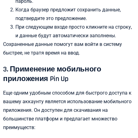
пароль.
Когда браузер предложит сохранить данные,
подтвердите это предложение.
При следующем входе просто кликните на строку,
и данные будут автоматически заполнены.
Сохраненные данные помогут вам войти в систему
быстрее, не тратя время на ввод.
3. Применение мобильного
приложения Pin Up
Еще одним удобным способом для быстрого доступа к
вашему аккаунту является использование мобильного
приложения. Он доступен для скачивания на
большинстве платформ и предлагает множество
преимуществ: