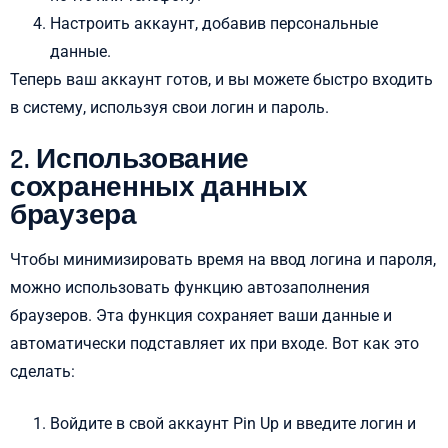
Настроить аккаунт, добавив персональные
данные.
Теперь ваш аккаунт готов, и вы можете быстро входить
в систему, используя свои логин и пароль.
2. Использование
сохраненных данных
браузера
Чтобы минимизировать время на ввод логина и пароля,
можно использовать функцию автозаполнения
браузеров. Эта функция сохраняет ваши данные и
автоматически подставляет их при входе. Вот как это
сделать:
Войдите в свой аккаунт Pin Up и введите логин и