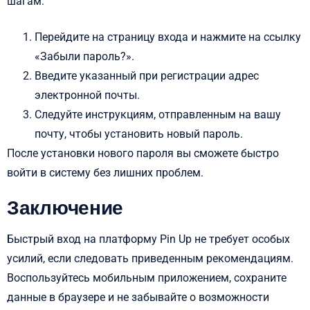
шагам:
Перейдите на страницу входа и нажмите на ссылку
«Забыли пароль?».
Введите указанный при регистрации адрес
электронной почты.
Следуйте инструкциям, отправленным на вашу
почту, чтобы установить новый пароль.
После установки нового пароля вы сможете быстро
войти в систему без лишних проблем.
Заключение
Быстрый вход на платформу Pin Up не требует особых
усилий, если следовать приведенным рекомендациям.
Воспользуйтесь мобильным приложением, сохраните
данные в браузере и не забывайте о возможности