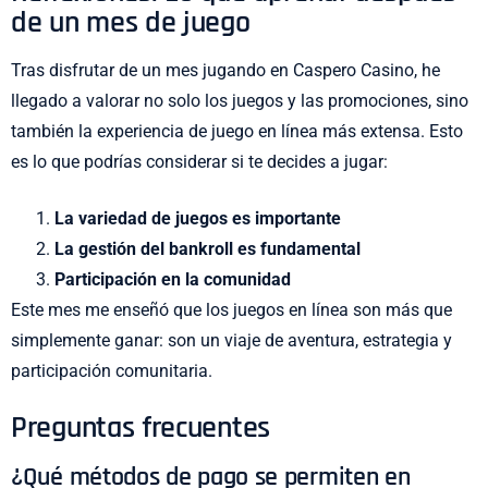
de un mes de juego
Tras disfrutar de un mes jugando en Caspero Casino, he
llegado a valorar no solo los juegos y las promociones, sino
también la experiencia de juego en línea más extensa. Esto
es lo que podrías considerar si te decides a jugar:
La variedad de juegos es importante
La gestión del bankroll es fundamental
Participación en la comunidad
Este mes me enseñó que los juegos en línea son más que
simplemente ganar: son un viaje de aventura, estrategia y
participación comunitaria.
Preguntas frecuentes
¿Qué métodos de pago se permiten en