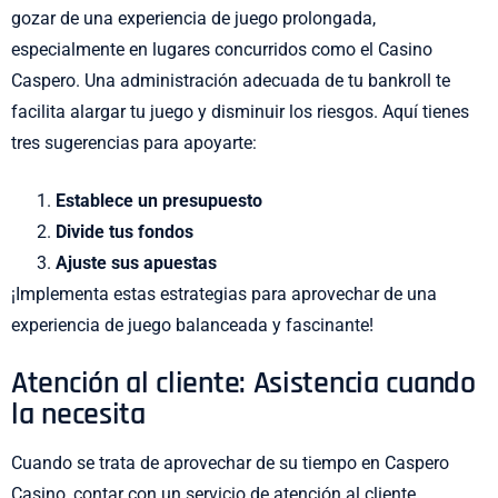
gozar de una experiencia de juego prolongada,
especialmente en lugares concurridos como el Casino
Caspero. Una administración adecuada de tu bankroll te
facilita alargar tu juego y disminuir los riesgos. Aquí tienes
tres sugerencias para apoyarte:
Establece un presupuesto
Divide tus fondos
Ajuste sus apuestas
¡Implementa estas estrategias para aprovechar de una
experiencia de juego balanceada y fascinante!
Atención al cliente: Asistencia cuando
la necesita
Cuando se trata de aprovechar de su tiempo en Caspero
Casino, contar con un servicio de atención al cliente