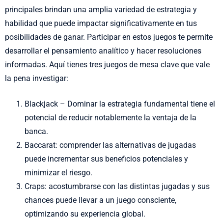
principales brindan una amplia variedad de estrategia y
habilidad que puede impactar significativamente en tus
posibilidades de ganar. Participar en estos juegos te permite
desarrollar el pensamiento analítico y hacer resoluciones
informadas. Aquí tienes tres juegos de mesa clave que vale
la pena investigar:
Blackjack – Dominar la estrategia fundamental tiene el
potencial de reducir notablemente la ventaja de la
banca.
Baccarat: comprender las alternativas de jugadas
puede incrementar sus beneficios potenciales y
minimizar el riesgo.
Craps: acostumbrarse con las distintas jugadas y sus
chances puede llevar a un juego consciente,
optimizando su experiencia global.