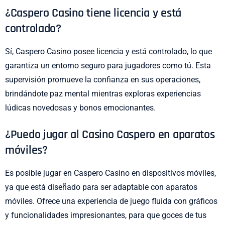
¿Caspero Casino tiene licencia y está
controlado?
Sí, Caspero Casino posee licencia y está controlado, lo que
garantiza un entorno seguro para jugadores como tú. Esta
supervisión promueve la confianza en sus operaciones,
brindándote paz mental mientras exploras experiencias
lúdicas novedosas y bonos emocionantes.
¿Puedo jugar al Casino Caspero en aparatos
móviles?
Es posible jugar en Caspero Casino en dispositivos móviles,
ya que está diseñado para ser adaptable con aparatos
móviles. Ofrece una experiencia de juego fluida con gráficos
y funcionalidades impresionantes, para que goces de tus