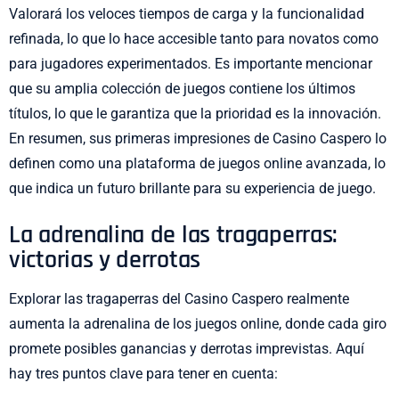
Valorará los veloces tiempos de carga y la funcionalidad
refinada, lo que lo hace accesible tanto para novatos como
para jugadores experimentados. Es importante mencionar
que su amplia colección de juegos contiene los últimos
títulos, lo que le garantiza que la prioridad es la innovación.
En resumen, sus primeras impresiones de Casino Caspero lo
definen como una plataforma de juegos online avanzada, lo
que indica un futuro brillante para su experiencia de juego.
La adrenalina de las tragaperras:
victorias y derrotas
Explorar las tragaperras del Casino Caspero realmente
aumenta la adrenalina de los juegos online, donde cada giro
promete posibles ganancias y derrotas imprevistas. Aquí
hay tres puntos clave para tener en cuenta: