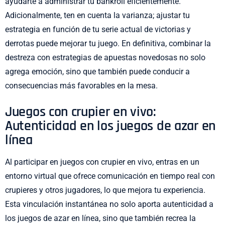
ayudarte a administrar tu bankroll eficientemente.
Adicionalmente, ten en cuenta la varianza; ajustar tu
estrategia en función de tu serie actual de victorias y
derrotas puede mejorar tu juego. En definitiva, combinar la
destreza con estrategias de apuestas novedosas no solo
agrega emoción, sino que también puede conducir a
consecuencias más favorables en la mesa.
Juegos con crupier en vivo:
Autenticidad en los juegos de azar en
línea
Al participar en juegos con crupier en vivo, entras en un
entorno virtual que ofrece comunicación en tiempo real con
crupieres y otros jugadores, lo que mejora tu experiencia.
Esta vinculación instantánea no solo aporta autenticidad a
los juegos de azar en línea, sino que también recrea la