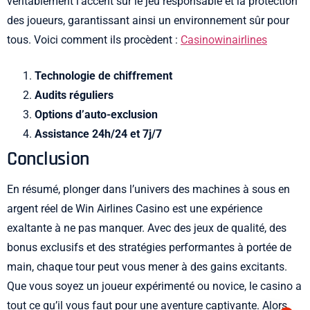
véritablement l’accent sur le jeu responsable et la protection
des joueurs, garantissant ainsi un environnement sûr pour
tous. Voici comment ils procèdent :
Casinowinairlines
Technologie de chiffrement
Audits réguliers
Options d’auto-exclusion
Assistance 24h/24 et 7j/7
Conclusion
En résumé, plonger dans l’univers des machines à sous en
argent réel de Win Airlines Casino est une expérience
exaltante à ne pas manquer. Avec des jeux de qualité, des
bonus exclusifs et des stratégies performantes à portée de
main, chaque tour peut vous mener à des gains excitants.
Que vous soyez un joueur expérimenté ou novice, le casino a
tout ce qu’il vous faut pour une aventure captivante. Alors,