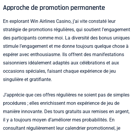
Approche de promotion permanente
En explorant Win Airlines Casino, j’ai vite constaté leur
stratégie de promotions régulières, qui soutient l’engagement
des participants comme moi. La diversité des bonus uniques
stimule l’engagement et me donne toujours quelque chose à
espérer avec enthousiasme. Ils offrent des manifestations
saisonniers idéalement adaptés aux célébrations et aux
occasions spéciales, faisant chaque expérience de jeu
singulière et gratifiante.
J’apprécie que ces offres régulières ne soient pas de simples
procédures ; elles enrichissent mon expérience de jeu de
manière innovante. Des tours gratuits aux remises en argent,
il y a toujours moyen d’améliorer mes probabilités. En
consultant régulièrement leur calendrier promotionnel, je