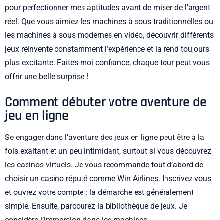
pour perfectionner mes aptitudes avant de miser de l’argent
réel. Que vous aimiez les machines à sous traditionnelles ou
les machines à sous modernes en vidéo, découvrir différents
jeux réinvente constamment l’expérience et la rend toujours
plus excitante. Faites-moi confiance, chaque tour peut vous
offrir une belle surprise !
Comment débuter votre aventure de
jeu en ligne
Se engager dans l’aventure des jeux en ligne peut être à la
fois exaltant et un peu intimidant, surtout si vous découvrez
les casinos virtuels. Je vous recommande tout d’abord de
choisir un casino réputé comme Win Airlines. Inscrivez-vous
et ouvrez votre compte : la démarche est généralement
simple. Ensuite, parcourez la bibliothèque de jeux. Je
considère l’immersion dans les machines