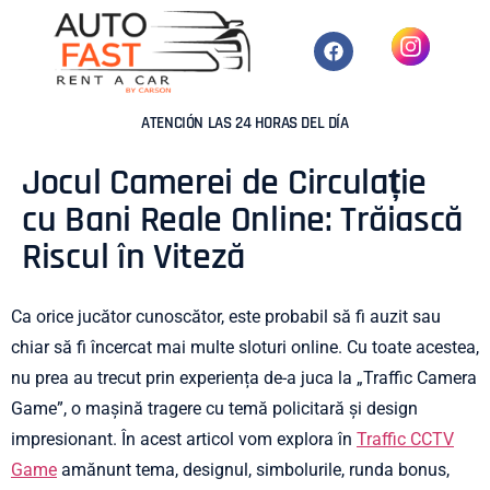
ATENCIÓN LAS 24 HORAS DEL DÍA
Jocul Camerei de Circulație
cu Bani Reale Online: Trăiască
Riscul în Viteză
Ca orice jucător cunoscător, este probabil să fi auzit sau
chiar să fi încercat mai multe sloturi online. Cu toate acestea,
nu prea au trecut prin experiența de-a juca la „Traffic Camera
Game”, o mașină tragere cu temă policitară și design
impresionant. În acest articol vom explora în
Traffic CCTV
Game
amănunt tema, designul, simbolurile, runda bonus,