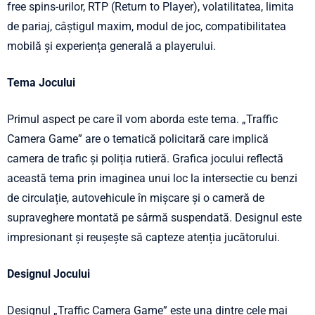
free spins-urilor, RTP (Return to Player), volatilitatea, limita
de pariaj, câștigul maxim, modul de joc, compatibilitatea
mobilă și experiența generală a playerului.
Tema Jocului
Primul aspect pe care îl vom aborda este tema. „Traffic
Camera Game” are o tematică policitară care implică
camera de trafic și poliția rutieră. Grafica jocului reflectă
această tema prin imaginea unui loc la intersectie cu benzi
de circulație, autovehicule în mișcare și o cameră de
supraveghere montată pe sârmă suspendată. Designul este
impresionant și reușește să capteze atenția jucătorului.
Designul Jocului
Designul „Traffic Camera Game” este una dintre cele mai