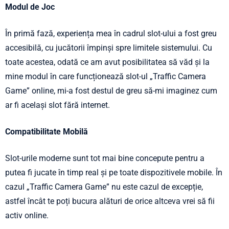
Modul de Joc
În primă fază, experiența mea în cadrul slot-ului a fost greu
accesibilă, cu jucătorii împinși spre limitele sistemului. Cu
toate acestea, odată ce am avut posibilitatea să văd și la
mine modul în care funcționează slot-ul „Traffic Camera
Game” online, mi-a fost destul de greu să-mi imaginez cum
ar fi același slot fără internet.
Compatibilitate Mobilă
Slot-urile moderne sunt tot mai bine concepute pentru a
putea fi jucate în timp real și pe toate dispozitivele mobile. În
cazul „Traffic Camera Game” nu este cazul de excepție,
astfel încât te poți bucura alături de orice altceva vrei să fii
activ online.