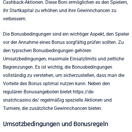
Cashback-Aktionen. Diese Boni ermöglichen es den Spielern,
ihr Startkapital zu erhöhen und ihre Gewinnchancen zu
verbessern.
Die Bonusbedingungen sind ein wichtiger Aspekt, den Spieler
vor der Annahme eines Bonus sorgfältig prüfen sollten. Zu
den typischen Bonusbedingungen gehören
Umsatzbedingungen, maximale Einsatzlimits und zeitliche
Begrenzungen. Es ist wichtig, die Bonusbedingungen
vollständig zu verstehen, um sicherzustellen, dass man die
Vorteile des Bonus optimal nutzen kann. Neben den
regulären Bonusangeboten bietet https://de-
snatchcasino.de/ regelmäßig spezielle Aktionen und
Turniere, die zusätzliche Gewinnchancen bieten.
Umsatzbedingungen und Bonusregeln