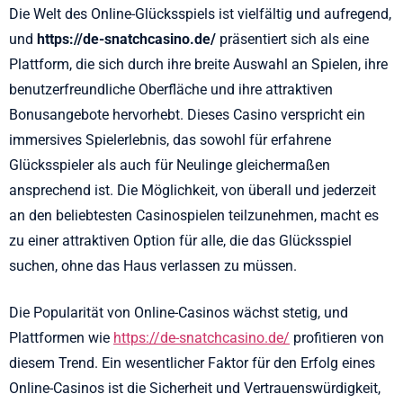
Die Welt des Online-Glücksspiels ist vielfältig und aufregend,
und
https://de-snatchcasino.de/
präsentiert sich als eine
Plattform, die sich durch ihre breite Auswahl an Spielen, ihre
benutzerfreundliche Oberfläche und ihre attraktiven
Bonusangebote hervorhebt. Dieses Casino verspricht ein
immersives Spielerlebnis, das sowohl für erfahrene
Glücksspieler als auch für Neulinge gleichermaßen
ansprechend ist. Die Möglichkeit, von überall und jederzeit
an den beliebtesten Casinospielen teilzunehmen, macht es
zu einer attraktiven Option für alle, die das Glücksspiel
suchen, ohne das Haus verlassen zu müssen.
Die Popularität von Online-Casinos wächst stetig, und
Plattformen wie
https://de-snatchcasino.de/
profitieren von
diesem Trend. Ein wesentlicher Faktor für den Erfolg eines
Online-Casinos ist die Sicherheit und Vertrauenswürdigkeit,