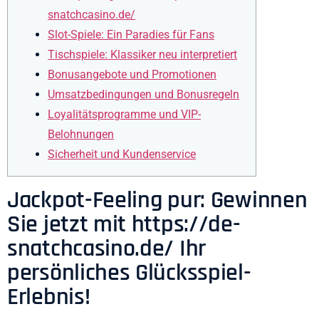
snatchcasino.de/
Slot-Spiele: Ein Paradies für Fans
Tischspiele: Klassiker neu interpretiert
Bonusangebote und Promotionen
Umsatzbedingungen und Bonusregeln
Loyalitätsprogramme und VIP-
Belohnungen
Sicherheit und Kundenservice
Jackpot-Feeling pur: Gewinnen
Sie jetzt mit https://de-
snatchcasino.de/ Ihr
persönliches Glücksspiel-
Erlebnis!