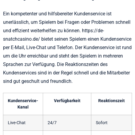
Ein kompetenter und hilfsbereiter Kundenservice ist
unerlässlich, um Spielern bei Fragen oder Problemen schnell
und effizient weiterhelfen zu können. https://de-
snatchcasino.de/ bietet seinen Spielern einen Kundenservice
per E-Mail, Live-Chat und Telefon. Der Kundenservice ist rund
um die Uhr erreichbar und steht den Spielern in mehreren
Sprachen zur Verfügung. Die Reaktionszeiten des
Kundenservices sind in der Regel schnell und die Mitarbeiter
sind gut geschult und freundlich.
Kundenservice-
Verfügbarkeit
Reaktionszeit
Kanal
Live-Chat
24/7
Sofort