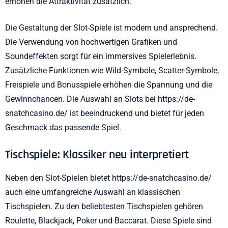
erhöhen die Attraktivität zusätzlich.
Die Gestaltung der Slot-Spiele ist modern und ansprechend.
Die Verwendung von hochwertigen Grafiken und
Soundeffekten sorgt für ein immersives Spielerlebnis.
Zusätzliche Funktionen wie Wild-Symbole, Scatter-Symbole,
Freispiele und Bonusspiele erhöhen die Spannung und die
Gewinnchancen. Die Auswahl an Slots bei https://de-
snatchcasino.de/ ist beeindruckend und bietet für jeden
Geschmack das passende Spiel.
Tischspiele: Klassiker neu interpretiert
Neben den Slot-Spielen bietet https://de-snatchcasino.de/
auch eine umfangreiche Auswahl an klassischen
Tischspielen. Zu den beliebtesten Tischspielen gehören
Roulette, Blackjack, Poker und Baccarat. Diese Spiele sind