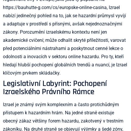
https://bauhutte-g.com/cs/europske-online-casina, Izrael
nabízí jedinečný pohled na to, jak se hazardní průmysl vyvíjí
a adaptuje v prostředí s přísnými, avšak nejednoznačnými
zákony. Porozumění izraelskému kontextu není jen
akademické cvičení; může odhalit skryté příležitosti, varovat
před potenciálními nástrahami a poskytnout cenné lekce o
odolnosti a inovacích v sektoru online hazardu. Pro ty, kteří
hledají hlubší pochopení globálních trendů a nuancí, je Izrael
klíčovým prvkem skládačky.
Legislativní Labyrint: Pochopení
Izraelského Právního Rámce
Izrael je známý svým komplexním a často protichůdným
přístupem k hazardním hrám. Na jedné straně existuje
obecný zákaz většiny forem hazardu, zakotvený v trestním
zákoníku. Na druhé straně se objevují výjimky a šedé zóny,