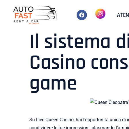
ATEN
Il sistema 
Casino conse
game
Su Live Queen Casino, hai l’opportunità unica di i
condividere le tue impressioni, plasmando l’ambie