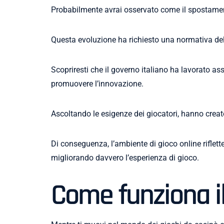
Probabilmente avrai osservato come il spostamento 
Questa evoluzione ha richiesto una normativa del g
Scopriresti che il governo italiano ha lavorato as
promuovere l’innovazione.
Ascoltando le esigenze dei giocatori, hanno creat
Di conseguenza, l’ambiente di gioco online riflet
migliorando davvero l’esperienza di gioco.
Come funziona il