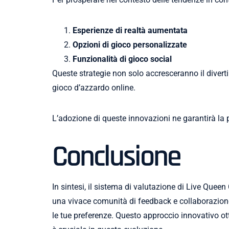
Esperienze di realtà aumentata
Opzioni di gioco personalizzate
Funzionalità di gioco social
Queste strategie non solo accresceranno il dive
gioco d’azzardo online.
L’adozione di queste innovazioni ne garantirà la p
Conclusione
In sintesi, il sistema di valutazione di Live Quee
una vivace comunità di feedback e collaborazione. 
le tue preferenze. Questo approccio innovativo ott