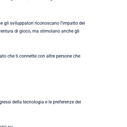
e gli sviluppatori riconoscano l’impatto dei
ventura di gioco, ma stimolano anche gli
dato che ti connette con altre persone che
ressi della tecnologia e le preferenze dei
rsi su: