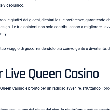
te videoludico.
o le giudizi dei giochi, dichiari le tue preferenze, garantendo ch
esign. Le tue opinioni non solo contribuiscono a migliorare l’av
nity.
l tuo viaggio di gioco, rendendolo più coinvolgente e divertente, 
er Live Queen Casino
e Queen Casino è pronto per un radioso avvenire, sfruttando i prog
tinua evoluzione del gioco dal vivo, la piattaforma può concentra