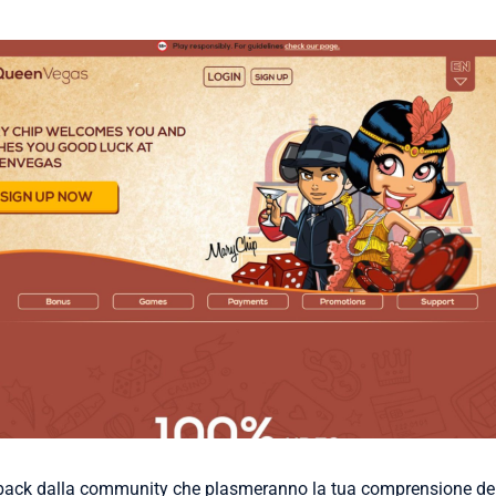
eedback dalla community che plasmeranno la tua comprensione dei 