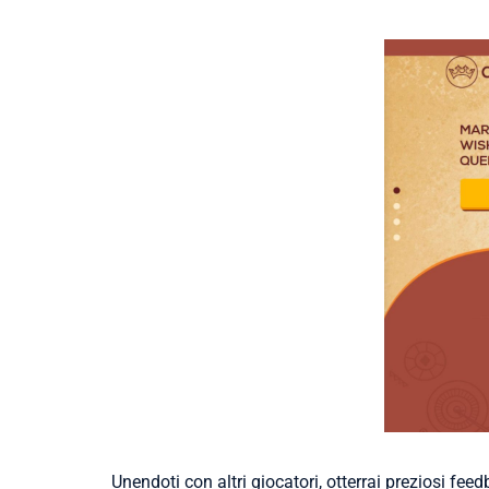
Unendoti con altri giocatori, otterrai preziosi f