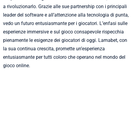
a rivoluzionarlo. Grazie alle sue partnership con i principali
leader del software e all’attenzione alla tecnologia di punta,
vedo un futuro entusiasmante per i giocatori. L’enfasi sulle
esperienze immersive e sul gioco consapevole rispecchia
pienamente le esigenze dei giocatori di oggi. Lamabet, con
la sua continua crescita, promette un’esperienza
entusiasmante per tutti coloro che operano nel mondo del
gioco online.