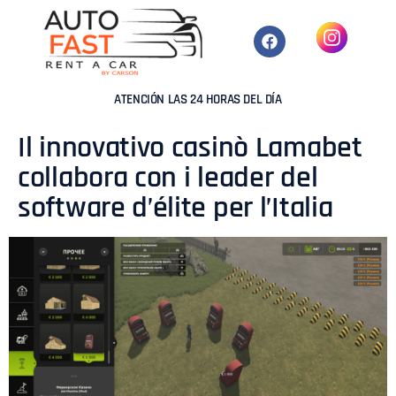
ATENCIÓN LAS 24 HORAS DEL DÍA
Il innovativo casinò Lamabet
collabora con i leader del
software d’élite per l’Italia