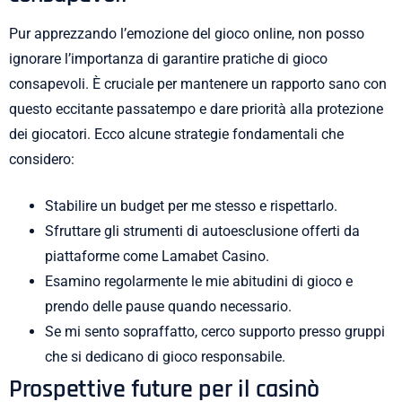
Pur apprezzando l’emozione del gioco online, non posso
ignorare l’importanza di garantire pratiche di gioco
consapevoli. È cruciale per mantenere un rapporto sano con
questo eccitante passatempo e dare priorità alla protezione
dei giocatori. Ecco alcune strategie fondamentali che
considero:
Stabilire un budget per me stesso e rispettarlo.
Sfruttare gli strumenti di autoesclusione offerti da
piattaforme come Lamabet Casino.
Esamino regolarmente le mie abitudini di gioco e
prendo delle pause quando necessario.
Se mi sento sopraffatto, cerco supporto presso gruppi
che si dedicano di gioco responsabile.
Prospettive future per il casinò