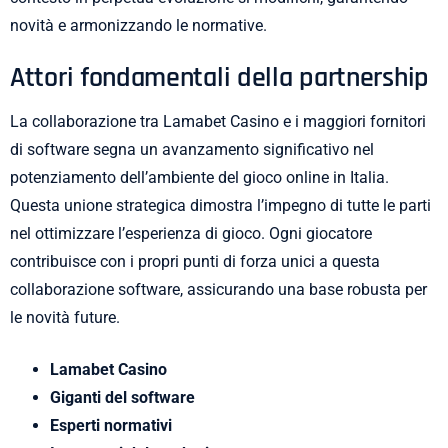
novità e armonizzando le normative.
Attori fondamentali della partnership
La collaborazione tra Lamabet Casino e i maggiori fornitori
di software segna un avanzamento significativo nel
potenziamento dell’ambiente del gioco online in Italia.
Questa unione strategica dimostra l’impegno di tutte le parti
nel ottimizzare l’esperienza di gioco. Ogni giocatore
contribuisce con i propri punti di forza unici a questa
collaborazione software, assicurando una base robusta per
le novità future.
Lamabet Casino
Giganti del software
Esperti normativi