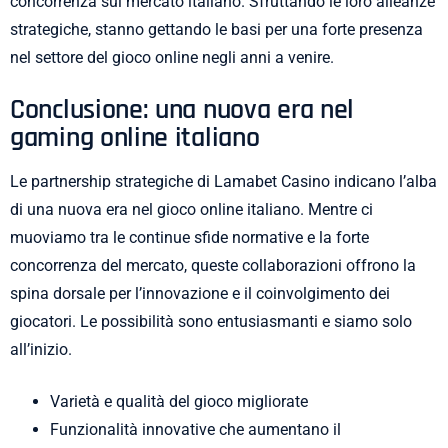
concorrenza sul mercato italiano. Sfruttando le loro alleanze
strategiche, stanno gettando le basi per una forte presenza
nel settore del gioco online negli anni a venire.
Conclusione: una nuova era nel
gaming online italiano
Le partnership strategiche di Lamabet Casino indicano l’alba
di una nuova era nel gioco online italiano. Mentre ci
muoviamo tra le continue sfide normative e la forte
concorrenza del mercato, queste collaborazioni offrono la
spina dorsale per l’innovazione e il coinvolgimento dei
giocatori. Le possibilità sono entusiasmanti e siamo solo
all’inizio.
Varietà e qualità del gioco migliorate
Funzionalità innovative che aumentano il