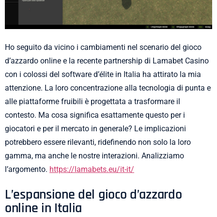
Ho seguito da vicino i cambiamenti nel scenario del gioco
d’azzardo online e la recente partnership di Lamabet Casino
con i colossi del software d’élite in Italia ha attirato la mia
attenzione. La loro concentrazione alla tecnologia di punta e
alle piattaforme fruibili è progettata a trasformare il
contesto. Ma cosa significa esattamente questo per i
giocatori e per il mercato in generale? Le implicazioni
potrebbero essere rilevanti, ridefinendo non solo la loro
gamma, ma anche le nostre interazioni. Analizziamo
l’argomento.
https://lamabets.eu/it-it/
L’espansione del gioco d’azzardo
online in Italia