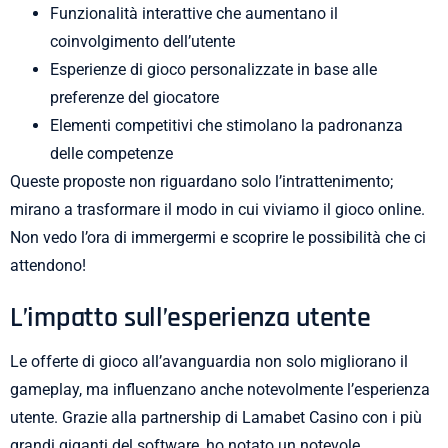
Funzionalità interattive che aumentano il
coinvolgimento dell’utente
Esperienze di gioco personalizzate in base alle
preferenze del giocatore
Elementi competitivi che stimolano la padronanza
delle competenze
Queste proposte non riguardano solo l’intrattenimento;
mirano a trasformare il modo in cui viviamo il gioco online.
Non vedo l’ora di immergermi e scoprire le possibilità che ci
attendono!
L’impatto sull’esperienza utente
Le offerte di gioco all’avanguardia non solo migliorano il
gameplay, ma influenzano anche notevolmente l’esperienza
utente. Grazie alla partnership di Lamabet Casino con i più
grandi giganti del software, ho notato un notevole