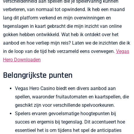
verscheidenheid aan spellen die je spelervaring kunnen
verbeteren, van normaal tot opwindend. Ik heb een maand
lang dit platform verkend en mijn overwinningen en
tegenslagen in kaart gebracht die mijn inzicht van online
gokken hebben ontwikkeld. Wat heb ik ontdekt over het
aanbod en hoe verliep mijn reis? Laten we de inzichten die ik
in de loop van de tijd heb verzameld eens overwegen.
Vegas
Hero Downloaden
Belangrijkste punten
Vegas Hero Casino biedt een divers aanbod aan
spellen, waaronder fruitautomaten en kaartspellen, die
geschikt zijn voor verschillende spelvoorkeuren.
Spelers ervaren gevoelsmatige hoogtepunten bij
succes en ergernis bij tegenslag. Dit accentueert hoe
essentieel het is om tijdens het spel de anticipaties