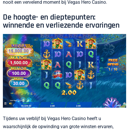
nooit een vervelend moment bij Vegas Hero Casino.
De hoogte- en dieptepunten:
winnende en verliezende ervaringen
Tijdens uw verblijf bij Vegas Hero Casino heeft u
waarschijnlijk de opwinding van grote winsten ervaren,