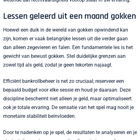
Lessen geleerd uit een maand gokken
Hoewel een duik in de wereld van gokken opwindend kan
zijn, komen er vaak belangrijke lessen uit die verder gaan
dan alleen zegevieren en falen. Een fundamentele les is het
gewicht van bewust gokken. Stel duidelijke grenzen aan
zowel tijd als geld, zodat je geen tekorten najaagt.
Efficiënt bankrollbeheer is net zo cruciaal; reserveer een
bepaald budget voor elke sessie en houd je daaraan. Deze
discipline beschermt niet alleen je geld, maar optimaliseert
ook je totale ervaring. De sensatie van het spel mag nooit je
monetaire stabiliteit beïnvloeden.
Door te nadenken op je spel, de resultaten te analyseren en je