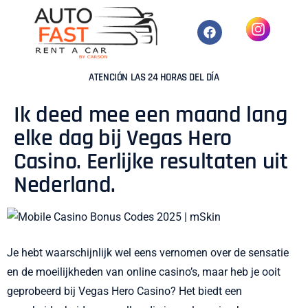
ATENCIÓN LAS 24 HORAS DEL DÍA
Ik deed mee een maand lang
elke dag bij Vegas Hero
Casino. Eerlijke resultaten uit
Nederland.
Je hebt waarschijnlijk wel eens vernomen over de sensatie
en de moeilijkheden van online casino’s, maar heb je ooit
geprobeerd bij Vegas Hero Casino? Het biedt een