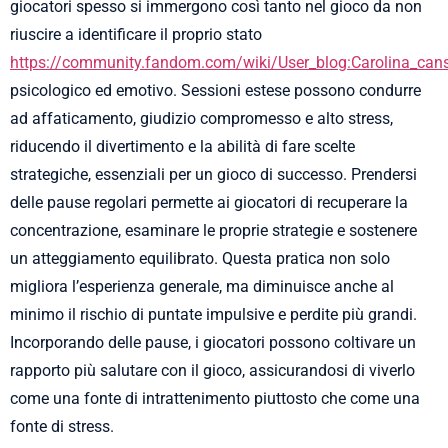
giocatori spesso si immergono così tanto nel gioco da non
riuscire a identificare il proprio stato
https://community.fandom.com/wiki/User_blog:Carolina_can
psicologico ed emotivo. Sessioni estese possono condurre
ad affaticamento, giudizio compromesso e alto stress,
riducendo il divertimento e la abilità di fare scelte
strategiche, essenziali per un gioco di successo. Prendersi
delle pause regolari permette ai giocatori di recuperare la
concentrazione, esaminare le proprie strategie e sostenere
un atteggiamento equilibrato. Questa pratica non solo
migliora l’esperienza generale, ma diminuisce anche al
minimo il rischio di puntate impulsive e perdite più grandi.
Incorporando delle pause, i giocatori possono coltivare un
rapporto più salutare con il gioco, assicurandosi di viverlo
come una fonte di intrattenimento piuttosto che come una
fonte di stress.