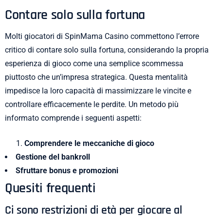
Contare solo sulla fortuna
Molti giocatori di SpinMama Casino commettono l’errore
critico di contare solo sulla fortuna, considerando la propria
esperienza di gioco come una semplice scommessa
piuttosto che un’impresa strategica. Questa mentalità
impedisce la loro capacità di massimizzare le vincite e
controllare efficacemente le perdite. Un metodo più
informato comprende i seguenti aspetti:
Comprendere le meccaniche di gioco
Gestione del bankroll
Sfruttare bonus e promozioni
Quesiti frequenti
Ci sono restrizioni di età per giocare al