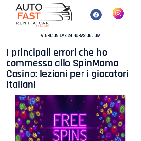
ATENCIÓN LAS 24 HORAS DEL DÍA
I principali errori che ho
commesso allo SpinMama
Casino: lezioni per i giocatori
italiani