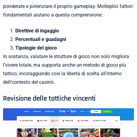
ponderate e potenziare il proprio gameplay. Molteplici fattori
fondamentali aiutano a questa comprensione:
Direttive di ingaggio
Percentuali e guadagni
Tipologie del gioco
In sostanza, valutare le strutture di gioco non solo migliora
l’vivere totale, ma supporta anche un metodo di gioco più
tattico, incoraggiando così la libertà di scelta all’interno
dell’contesto del casinò.
Revisione delle tattiche vincenti