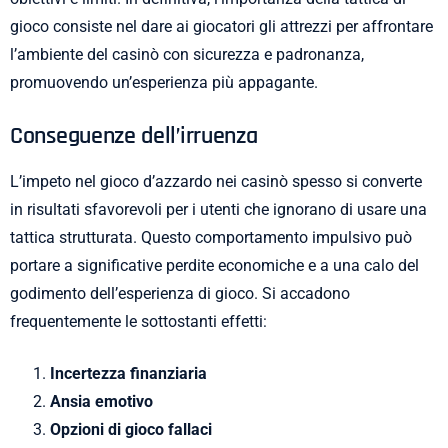
gioco consiste nel dare ai giocatori gli attrezzi per affrontare
l’ambiente del casinò con sicurezza e padronanza,
promuovendo un’esperienza più appagante.
Conseguenze dell’irruenza
L’impeto nel gioco d’azzardo nei casinò spesso si converte
in risultati sfavorevoli per i utenti che ignorano di usare una
tattica strutturata. Questo comportamento impulsivo può
portare a significative perdite economiche e a una calo del
godimento dell’esperienza di gioco. Si accadono
frequentemente le sottostanti effetti:
Incertezza finanziaria
Ansia emotivo
Opzioni di gioco fallaci