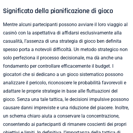
Significato della pianificazione di gioco
Mentre alcuni partecipanti possono avviare il loro viaggio al
casinò con la aspettativa di affidarsi esclusivamente alla
casualità, l’assenza di una strategia di gioco ben definita
spesso porta a notevoli difficoltà. Un metodo strategico non
solo perfeziona il processo decisionale, ma dà anche una
fondamento per controllare efficacemente il budget. I
giocatori che si dedicano a un gioco sistematico possono
analizzare il pericolo, riconoscere le probabilità favorevoli e
adattare le proprie strategie in base alle fluttuazioni del
gioco. Senza una tale tattica, le decisioni impulsive possono
causare danni impreviste e una riduzione del piacere. Inoltre,
un schema chiaro aiuta a conservare la concentrazione,
consentendo ai partecipanti di rimanere coscienti dei propri
obiettivi e limiti. In definitiva, l’importanza della tattica di