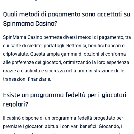
Quali metodi di pagamento sono accettati su
Spinmama Casino?
SpinMama Casino permette diversi metodi di pagamento, tra
cui carte di credito, portafogli elettronici, bonifici bancari e
criptovalute. Questa ampia gamma di opzioni si conforma
alle preferenze dei giocatori, ottimizzando la loro esperienza
grazie a elasticità e sicurezza nella amministrazione delle
transazioni finanziarie.
Esiste un programma fedeltà per i giocatori
regolari?
Il casinò dispone di un programma fedeltà progettato per
premiare i giocatori abituali con vari benefici. Giocando, i