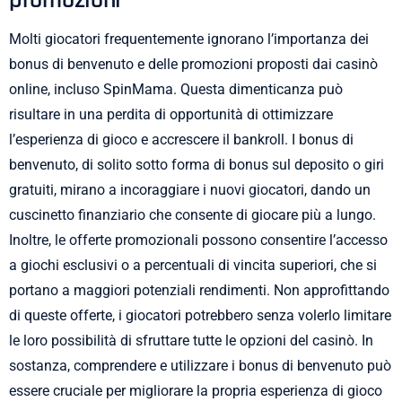
promozioni
Molti giocatori frequentemente ignorano l’importanza dei
bonus di benvenuto e delle promozioni proposti dai casinò
online, incluso SpinMama. Questa dimenticanza può
risultare in una perdita di opportunità di ottimizzare
l’esperienza di gioco e accrescere il bankroll. I bonus di
benvenuto, di solito sotto forma di bonus sul deposito o giri
gratuiti, mirano a incoraggiare i nuovi giocatori, dando un
cuscinetto finanziario che consente di giocare più a lungo.
Inoltre, le offerte promozionali possono consentire l’accesso
a giochi esclusivi o a percentuali di vincita superiori, che si
portano a maggiori potenziali rendimenti. Non approfittando
di queste offerte, i giocatori potrebbero senza volerlo limitare
le loro possibilità di sfruttare tutte le opzioni del casinò. In
sostanza, comprendere e utilizzare i bonus di benvenuto può
essere cruciale per migliorare la propria esperienza di gioco