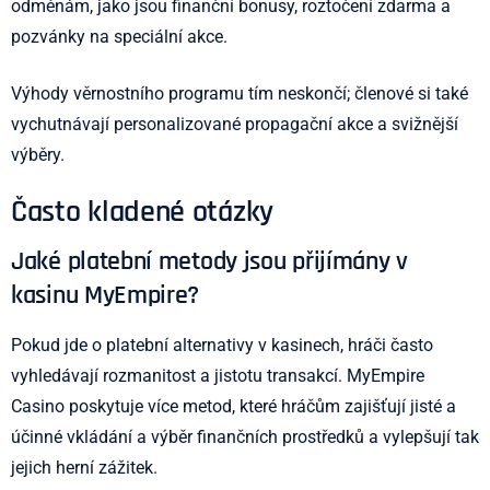
odměnám, jako jsou finanční bonusy, roztočení zdarma a
pozvánky na speciální akce.
Výhody věrnostního programu tím neskončí; členové si také
vychutnávají personalizované propagační akce a svižnější
výběry.
Často kladené otázky
Jaké platební metody jsou přijímány v
kasinu MyEmpire?
Pokud jde o platební alternativy v kasinech, hráči často
vyhledávají rozmanitost a jistotu transakcí. MyEmpire
Casino poskytuje více metod, které hráčům zajišťují jisté a
účinné vkládání a výběr finančních prostředků a vylepšují tak
jejich herní zážitek.