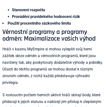
Stanovení rozpočtu
Provádění pravidelného hodnocení rizik
Použití procentního sázkového limitu
Věrnostní programy a programy
odměn: Maximalizace vašich výhod
Hráči v kasinu MyEmpire si mohou vylepšit svůj herní
zážitek skrze odměn a věrnostních programů, které jsou
navrženy tak, aby poskytovaly dodatečné výhody a pobídky.
Účastí do těchto programů se mohou dostat k různým
úrovním odměn, z nichž každá představuje výhradní
privilegia.
S rostoucím počtem herních aktivit hráči sbírají body, které
přidávají k jejich statusu a nabízejí jim přístup k zlepšeným