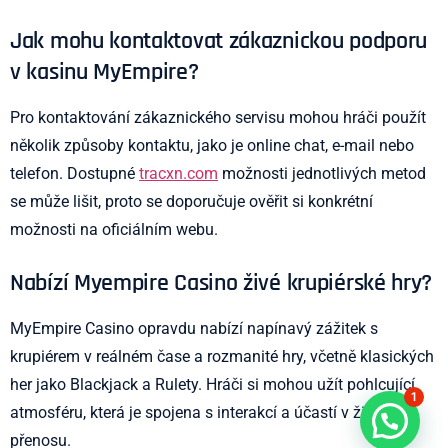
Jak mohu kontaktovat zákaznickou podporu
v kasinu MyEmpire?
Pro kontaktování zákaznického servisu mohou hráči použít
několik způsoby kontaktu, jako je online chat, e-mail nebo
telefon. Dostupné
tracxn.com
možnosti jednotlivých metod
se může lišit, proto se doporučuje ověřit si konkrétní
možnosti na oficiálním webu.
Nabízí Myempire Casino živé krupiérské hry?
MyEmpire Casino opravdu nabízí napínavý zážitek s
krupiérem v reálném čase a rozmanité hry, včetně klasických
her jako Blackjack a Rulety. Hráči si mohou užít pohlcující
1
atmosféru, která je spojena s interakcí a účastí v živém
přenosu.