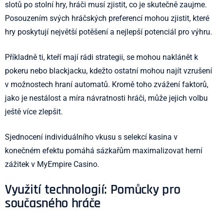
slotů po stolní hry, hráči musí zjistit, co je skutečně zaujme.
Posouzením svých hráčských preferencí mohou zjistit, které
hry poskytují největší potěšení a nejlepší potenciál pro výhru.
Příkladně ti, kteří mají rádi strategii, se mohou naklánět k
pokeru nebo blackjacku, kdežto ostatní mohou najít vzrušení
v možnostech hraní automatů. Kromě toho zvážení faktorů,
jako je nestálost a míra návratnosti hráči, může jejich volbu
ještě více zlepšit.
Sjednocení individuálního vkusu s selekcí kasina v
konečném efektu pomáhá sázkařům maximalizovat herní
zážitek v MyEmpire Casino.
Využití technologií: Pomůcky pro
současného hráče