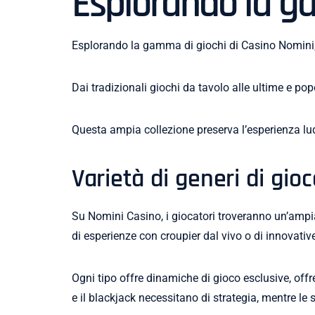
Esplorando la g
Esplorando la gamma di giochi di Casino Nomini, 
Dai tradizionali giochi da tavolo alle ultime e pop
Questa ampia collezione preserva l’esperienza lu
Varietà di generi di gioc
Su Nomini Casino, i giocatori troveranno un’ampia
di esperienze con croupier dal vivo o di innovative
Ogni tipo offre dinamiche di gioco esclusive, offre
e il blackjack necessitano di strategia, mentre le