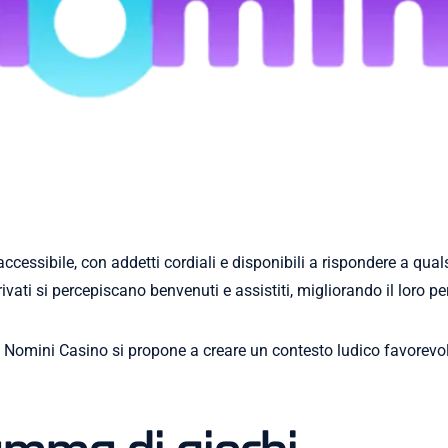
accessibile, con addetti cordiali e disponibili a rispondere a qu
rivati si percepiscano benvenuti e assistiti, migliorando il loro 
tà, Nomini Casino si propone a creare un contesto ludico favorevol