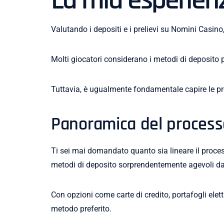
Valutando i depositi e i prelievi su Nomini Casino,
Molti giocatori considerano i metodi di deposito p
Tuttavia, è ugualmente fondamentale capire le pro
Panoramica del process
Ti sei mai domandato quanto sia lineare il proces
metodi di deposito sorprendentemente agevoli da
Con opzioni come carte di credito, portafogli elettr
metodo preferito.