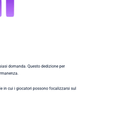
alsiasi domanda. Questo dedizione per
permanenza.
e in cui i giocatori possono focalizzarsi sul