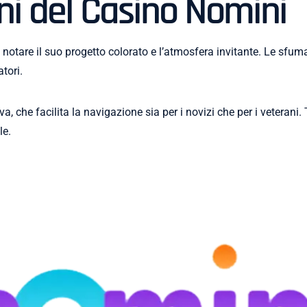
ni del Casino Nomini
 notare il suo progetto colorato e l’atmosfera invitante. Le sfu
tori.
a, che facilita la navigazione sia per i novizi che per i veterani.
le.