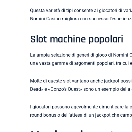
Questa varietà di tipi consente ai giocatori di v
Nomini Casino migliora con successo l’esperienza 
Slot machine popolari
La ampia selezione di generi di gioco di Nomini C
una vasta gamma di argomenti popolari, tra cui espl
Molte di queste slot vantano anche jackpot possib
Dead» e «Gonzo’s Quest» sono un esempio della gra
I giocatori possono agevolmente dimenticare la cog
round bonus o dell’attesa di un jackpot che camb