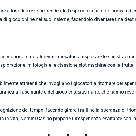
ariare a loro discrezione, rendendo l’esperienza sempre nuova ed
di gioco online nel suo insieme, facendolo diventare una destina
asino porta naturalmente i giocatori a esplorare le sue straordi
orazione, mitologia e le classiche slot machine con la frutta, ce 
ilmente attraenti che invogliano i giocatori a ritornare per spe
fica affascinante e del gioco entusiasmante che hanno reso quest
nizione del tempo, facendo girare i rulli nella speranza di trionf
ia la vita, Nomini Casino propone un’esperienza esaltante con 