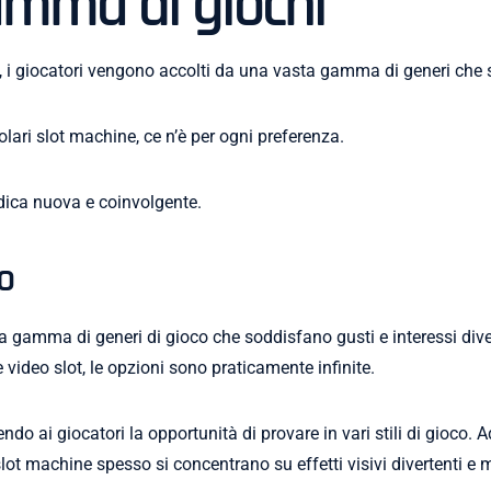
amma di giochi
i giocatori vengono accolti da una vasta gamma di generi che so
olari slot machine, ce n’è per ogni preferenza.
dica nuova e coinvolgente.
o
 gamma di generi di gioco che soddisfano gusti e interessi diver
 video slot, le opzioni sono praticamente infinite.
ndo ai giocatori la opportunità di provare in vari stili di gioco. A
 slot machine spesso si concentrano su effetti visivi divertenti e