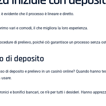
 è evidente che il processo è lineare e diretto.
rimo vari e comodi, il che migliora la loro esperienza.
cedure di prelievo, poiché ciò garantisce un processo senza ost
o di deposito
so di deposito e prelievo in un casinò online? Quando hanno tes
 usare.
onici e bonifici bancari, ce n’è per tutti i desideri. Hanno apprezz