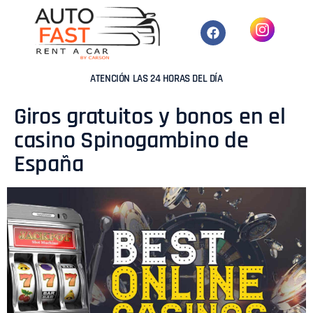
ATENCIÓN LAS 24 HORAS DEL DÍA
Giros gratuitos y bonos en el
casino Spinogambino de
España