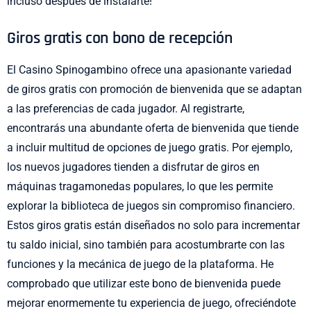
incluso después de instalarte!
Giros gratis con bono de recepción
El Casino Spinogambino ofrece una apasionante variedad
de giros gratis con promoción de bienvenida que se adaptan
a las preferencias de cada jugador. Al registrarte,
encontrarás una abundante oferta de bienvenida que tiende
a incluir multitud de opciones de juego gratis. Por ejemplo,
los nuevos jugadores tienden a disfrutar de giros en
máquinas tragamonedas populares, lo que les permite
explorar la biblioteca de juegos sin compromiso financiero.
Estos giros gratis están diseñados no solo para incrementar
tu saldo inicial, sino también para acostumbrarte con las
funciones y la mecánica de juego de la plataforma. He
comprobado que utilizar este bono de bienvenida puede
mejorar enormemente tu experiencia de juego, ofreciéndote