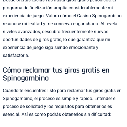
programa de fidelización amplía considerablemente mi
experiencia de juego. Valoro cómo el Casino Spinogambino
reconoce mi lealtad y me conserva enganchado. Al revelar
niveles avanzados, descubro frecuentemente nuevas
oportunidades de giros gratis, lo que garantiza que mi
experiencia de juego siga siendo emocionante y
satisfactoria.
Cómo reclamar tus giros gratis en
Spinogambino
Cuando te encuentres listo para reclamar tus giros gratis en
Spinogambino, el proceso es simple y rápido. Entender el
proceso de solicitud y los requisitos para obtenerlos es
esencial. Así es como podrás obtenerlos sin dificultad: