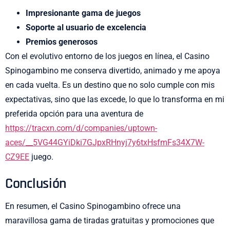
Impresionante gama de juegos
Soporte al usuario de excelencia
Premios generosos
Con el evolutivo entorno de los juegos en línea, el Casino
Spinogambino me conserva divertido, animado y me apoya
en cada vuelta. Es un destino que no solo cumple con mis
expectativas, sino que las excede, lo que lo transforma en mi
preferida opción para una aventura de
https://tracxn.com/d/companies/uptown-
aces/__5VG44GYiDki7GJpxRHnyj7y6txHsfmFs34X7W-
CZ9EE
juego.
Conclusión
En resumen, el Casino Spinogambino ofrece una
maravillosa gama de tiradas gratuitas y promociones que