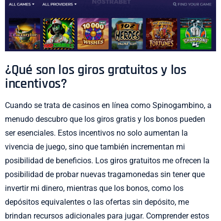
¿Qué son los giros gratuitos y los
incentivos?
Cuando se trata de casinos en línea como Spinogambino, a
menudo descubro que los giros gratis y los bonos pueden
ser esenciales. Estos incentivos no solo aumentan la
vivencia de juego, sino que también incrementan mi
posibilidad de beneficios. Los giros gratuitos me ofrecen la
posibilidad de probar nuevas tragamonedas sin tener que
invertir mi dinero, mientras que los bonos, como los
depósitos equivalentes o las ofertas sin depósito, me
brindan recursos adicionales para jugar. Comprender estos