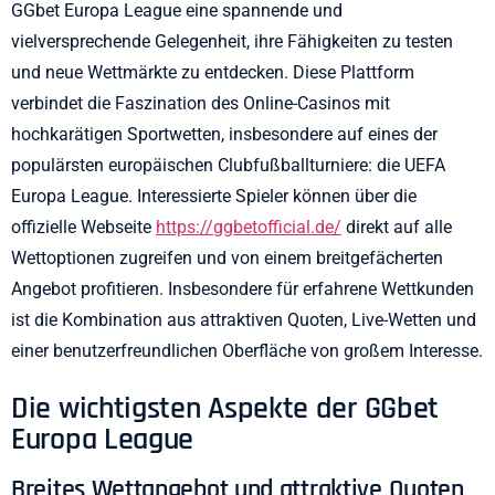
GGbet Europa League eine spannende und
vielversprechende Gelegenheit, ihre Fähigkeiten zu testen
und neue Wettmärkte zu entdecken. Diese Plattform
verbindet die Faszination des Online-Casinos mit
hochkarätigen Sportwetten, insbesondere auf eines der
populärsten europäischen Clubfußballturniere: die UEFA
Europa League. Interessierte Spieler können über die
offizielle Webseite
https://ggbetofficial.de/
direkt auf alle
Wettoptionen zugreifen und von einem breitgefächerten
Angebot profitieren. Insbesondere für erfahrene Wettkunden
ist die Kombination aus attraktiven Quoten, Live-Wetten und
einer benutzerfreundlichen Oberfläche von großem Interesse.
Die wichtigsten Aspekte der GGbet
Europa League
Breites Wettangebot und attraktive Quoten