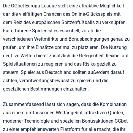
Die GGbet Europa League stellt eine attraktive Möglichkeit
dar, die vielfältigen Chancen des Online-Glücksspiels mit
dem Reiz des europäischen Spitzenfußballs zu verknüpfen.
Für erfahrene Spieler ist es essentiell, vorab die
verschiedenen Wettmärkte und Bonusbedingungen genau zu
prüfen, um ihre Einsätze optimal zu platzieren. Die Nutzung
der Live-Wetten bietet zusätzlich die Gelegenheit, flexibel auf
Spielsituationen zu reagieren und das Risiko gezielt zu
steuern. Spieler aus Deutschland sollten außerdem darauf
achten, verantwortungsbewusst zu spielen und die
gesetzlichen Bestimmungen einzuhalten.
Zusammenfassend lässt sich sagen, dass die Kombination
aus einem umfassenden Wettangebot, attraktiven Quoten,
moderner Technologie und speziellen Bonusaktionen GGbet
zu einer empfehlenswerten Plattform für alle macht, die ihr