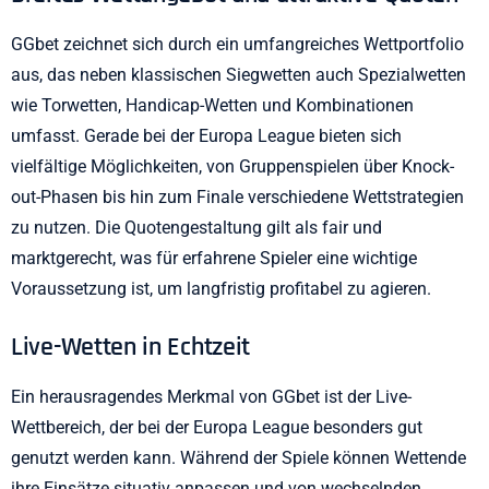
GGbet zeichnet sich durch ein umfangreiches Wettportfolio
aus, das neben klassischen Siegwetten auch Spezialwetten
wie Torwetten, Handicap-Wetten und Kombinationen
umfasst. Gerade bei der Europa League bieten sich
vielfältige Möglichkeiten, von Gruppenspielen über Knock-
out-Phasen bis hin zum Finale verschiedene Wettstrategien
zu nutzen. Die Quotengestaltung gilt als fair und
marktgerecht, was für erfahrene Spieler eine wichtige
Voraussetzung ist, um langfristig profitabel zu agieren.
Live-Wetten in Echtzeit
Ein herausragendes Merkmal von GGbet ist der Live-
Wettbereich, der bei der Europa League besonders gut
genutzt werden kann. Während der Spiele können Wettende
ihre Einsätze situativ anpassen und von wechselnden