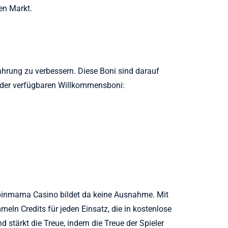
en Markt.
hrung zu verbessern. Diese Boni sind darauf
ka der verfügbaren Willkommensboni:
Spinmama Casino bildet da keine Ausnahme. Mit
ln Credits für jeden Einsatz, die in kostenlose
stärkt die Treue, indem die Treue der Spieler