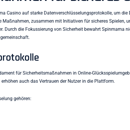
ma Casino auf starke Datenverschlüsselungsprotokolle, um die D
e Maßnahmen, zusammen mit Initiativen für sicheres Spielen, un
er. Durch die Fokussierung von Sicherheit bewahrt Spinmama nich
elgemeinschaft.
rotokolle
ndament für Sicherheitsmaßnahmen in Online-Glücksspielumgeb
n erhöhen auch das Vertrauen der Nutzer in die Plattform.
selung gehören: