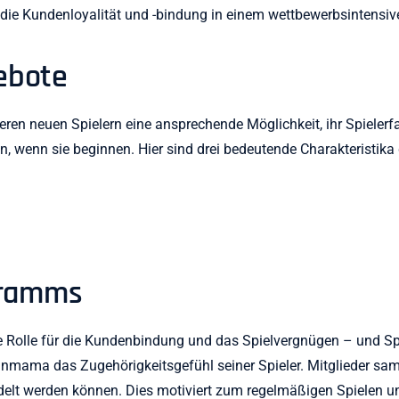
ür die Kundenloyalität und -bindung in einem wettbewerbsintensiv
ebote
n neuen Spielern eine ansprechende Möglichkeit, ihr Spielerfa
ben, wenn sie beginnen. Hier sind drei bedeutende Charakteristi
gramms
e Rolle für die Kundenbindung und das Spielvergnügen – und 
ama das Zugehörigkeitsgefühl seiner Spieler. Mitglieder samme
t werden können. Dies motiviert zum regelmäßigen Spielen und 