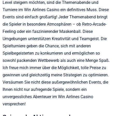
Level steigern möchten, sind die Themenabende und
Turniere im Win Airlines Casino ein definitives Muss. Diese
Events sind einfach großartig! Jeder Themenabend bringt
die Spieler in besondere Atmosphären – ob Retro-Arcade-
Feeling oder ein faszinierender Maskenball. Diese
Umgebungen unterstützen Kreativität und Teamgeist. Die
Spielturniere geben die Chance, sich mit anderen
Spielbegeisterten zu konkurrieren und ermöglichen so
sowohl packenden Wettbewerb als auch eine Menge Spaß.
Ich freue mich immer über die Möglichkeit, tolle Preise zu
gewinnen und gleichzeitig meine Strategien zu optimieren.
Versäumen Sie nicht diese außergewöhnlichen Events, die
Ihnen nicht nur aufregende Spiele, sondern ein
unvergessliches Abenteuer im Win Airlines Casino
versprechen!