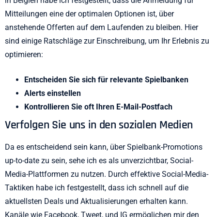
in Belgien habe ich festgestellt, dass die Anmeldung für
Mitteilungen eine der optimalen Optionen ist, über
anstehende Offerten auf dem Laufenden zu bleiben. Hier
sind einige Ratschläge zur Einschreibung, um Ihr Erlebnis zu
optimieren:
Entscheiden Sie sich für relevante Spielbanken
Alerts einstellen
Kontrollieren Sie oft Ihren E-Mail-Postfach
Verfolgen Sie uns in den sozialen Medien
Da es entscheidend sein kann, über Spielbank-Promotions
up-to-date zu sein, sehe ich es als unverzichtbar, Social-
Media-Plattformen zu nutzen. Durch effektive Social-Media-
Taktiken habe ich festgestellt, dass ich schnell auf die
aktuellsten Deals und Aktualisierungen erhalten kann.
Kanäle wie Facebook, Tweet, und IG ermöglichen mir den