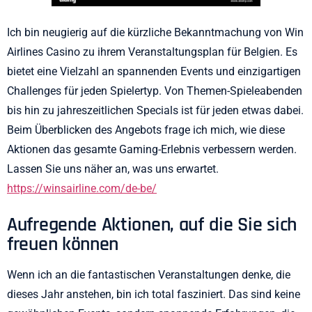
Ich bin neugierig auf die kürzliche Bekanntmachung von Win
Airlines Casino zu ihrem Veranstaltungsplan für Belgien. Es
bietet eine Vielzahl an spannenden Events und einzigartigen
Challenges für jeden Spielertyp. Von Themen-Spieleabenden
bis hin zu jahreszeitlichen Specials ist für jeden etwas dabei.
Beim Überblicken des Angebots frage ich mich, wie diese
Aktionen das gesamte Gaming-Erlebnis verbessern werden.
Lassen Sie uns näher an, was uns erwartet.
https://winsairline.com/de-be/
Aufregende Aktionen, auf die Sie sich
freuen können
Wenn ich an die fantastischen Veranstaltungen denke, die
dieses Jahr anstehen, bin ich total fasziniert. Das sind keine