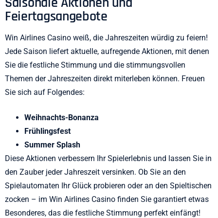
Saisonale Aktionen und
Feiertagsangebote
Win Airlines Casino weiß, die Jahreszeiten würdig zu feiern!
Jede Saison liefert aktuelle, aufregende Aktionen, mit denen
Sie die festliche Stimmung und die stimmungsvollen
Themen der Jahreszeiten direkt miterleben können. Freuen
Sie sich auf Folgendes:
Weihnachts-Bonanza
Frühlingsfest
Summer Splash
Diese Aktionen verbessern Ihr Spielerlebnis und lassen Sie in
den Zauber jeder Jahreszeit versinken. Ob Sie an den
Spielautomaten Ihr Glück probieren oder an den Spieltischen
zocken – im Win Airlines Casino finden Sie garantiert etwas
Besonderes, das die festliche Stimmung perfekt einfängt!