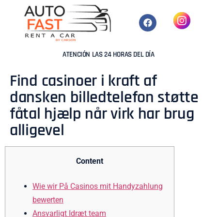
ATENCIÓN LAS 24 HORAS DEL DÍA
Find casinoer i kraft af
dansken billedtelefon støtte
fåtal hjælp når virk har brug
alligevel
Content
Wie wir På Casinos mit Handyzahlung
bewerten
Ansvarligt Idræt team