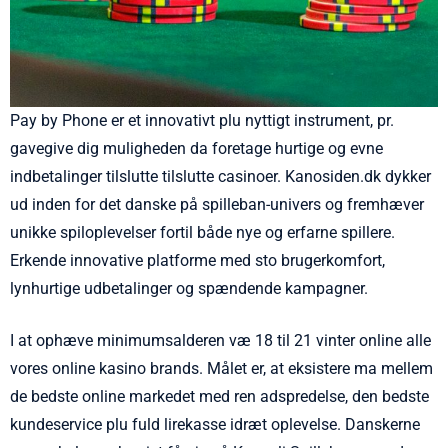
Pay by Phone er et innovativt plu nyttigt instrument, pr.
gavegive dig muligheden da foretage hurtige og evne
indbetalinger tilslutte tilslutte casinoer. Kanosiden.dk dykker
ud inden for det danske på spilleban-univers og fremhæver
unikke spiloplevelser fortil både nye og erfarne spillere.
Erkende innovative platforme med sto brugerkomfort,
lynhurtige udbetalinger og spændende kampagner.
I at ophæve minimumsalderen væ 18 til 21 vinter online alle
vores online kasino brands. Målet er, at eksistere ma mellem
de bedste online markedet med ren adspredelse, den bedste
kundeservice plu fuld lirekasse idræt oplevelse. Danskerne