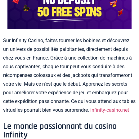
Sur Infinity Casino, faites tourner les bobines et découvrez
un univers de possibilités palpitantes, directement depuis
chez vous en France. Grâce à une collection de machines à
sous captivantes, chaque tour peut vous conduire à des
récompenses colossaux et des jackpots qui transformeront
votre vie. Mais ce n’est que le début. Apprenez les secrets
pour améliorer votre expérience de jeu et embarquez pour
cette expédition passionnante. Ce qui vous attend aux tables
virtuelles pourrait bien vous surprendre.
infinity-casino.net
Le monde passionnant du casino
Infinity