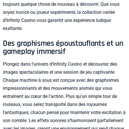
toujours quelque chose de nouveau à découvrir. Que vous
soyez novice ou joueur expérimenté, la collection variée
d’Infinity Casino vous garantit une expérience ludique
exaltante.
Des graphismes époustouflants et un
gameplay immersif
Plongez dans l’univers d’Infinity Casino et découvrez des
images spectaculaires et une session de jeu captivante.
Chaque machine à sous est conçue avec des graphismes
impressionnants et des mouvements animés qui vous
entraînent au cœur de l’action. Plus qu’un simple tour de
rouleaux, vous serez transporté dans des royaumes
fantastiques, chacun pensé pour maintenir votre excitation à
son comble. Les effets sonores s’harmonisent parfaitement
avec les images, créant une environnement qui rend chaque