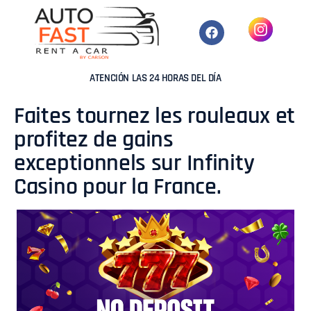
ATENCIÓN LAS 24 HORAS DEL DÍA
Faites tournez les rouleaux et
profitez de gains
exceptionnels sur Infinity
Casino pour la France.