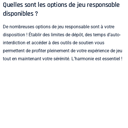
Quelles sont les options de jeu responsable
disponibles ?
De nombreuses options de jeu responsable sont à votre
disposition ! Établir des limites de dépôt, des temps d’auto-
interdiction et accéder à des outils de soutien vous
permettent de profiter pleinement de votre expérience de jeu
tout en maintenant votre sérénité. L’harmonie est essentiel !