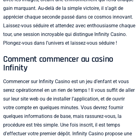
gain marquant. Au-delà de la simple victoire, il s’agit de
apprécier chaque seconde passé dans ce cosmos innovant.
Laissez-vous séduire et attendez avec enthousiasme chaque
tour, une session incroyable qui distingue Infinity Casino.
Plongez-vous dans l’univers et laissez-vous séduire !
Comment commencer au casino
Infinity
Commencer sur Infinity Casino est un jeu d’enfant et vous
serez opérationnel en un rien de temps ! Il vous suffit de aller
sur leur site web ou de installer l’application, et de ouvrir
votre compte en quelques minutes. Vous devrez fournir
quelques informations de base, mais rassurez-vous, la
procédure est très simple. Une fois inscrit, il est temps
d’effectuer votre premier dépôt. Infinity Casino propose une